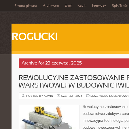
Archiwum
Enej
Kazik
Pierwszy
Strona główna
Spis Treści
ROGUCKI
Archive for 23 czerwca, 2025
REWOLUCYJNE ZASTOSOWANIE 
WARSTWOWEJ W BUDOWNICTWI
POSTED BY ADMIN
CZE - 23 - 2025
MOŻLIWOŚĆ KOMENTOWA
Rewolucyjne zastosowanie 
budownictwie zdobywa cora
innowacyjna technologia po
budowę nowoczesnych i en