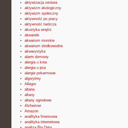
aktywizacja seniora
aktywizm ekologiczny
aktywizm społeczny
aktywność po pracy
aktywność twórcza
akustyka wnętrz
akwarele
akwarium morskie
akwarium słodkowodne
akwarystyka
alarm domowy
alergia u kota
alergia u psa
alergie pokarmowe
algorytmy
Allegro
altana
altany
altany ogrodowe
Alzheimer
Amazon
analityka finansowa
analityka internetowa
analiza Big Data