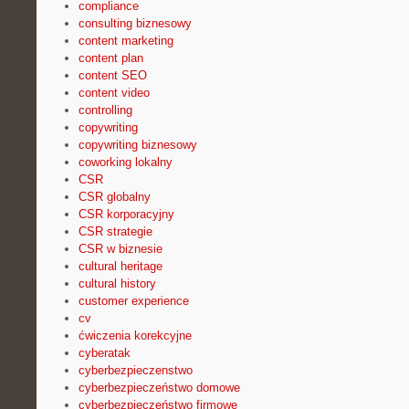
compliance
consulting biznesowy
content marketing
content plan
content SEO
content video
controlling
copywriting
copywriting biznesowy
coworking lokalny
CSR
CSR globalny
CSR korporacyjny
CSR strategie
CSR w biznesie
cultural heritage
cultural history
customer experience
cv
ćwiczenia korekcyjne
cyberatak
cyberbezpieczenstwo
cyberbezpieczeństwo domowe
cyberbezpieczeństwo firmowe