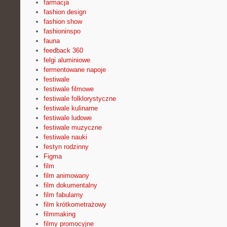
farmacja
fashion design
fashion show
fashioninspo
fauna
feedback 360
felgi aluminiowe
fermentowane napoje
festiwale
festiwale filmowe
festiwale folklorystyczne
festiwale kulinarne
festiwale ludowe
festiwale muzyczne
festiwale nauki
festyn rodzinny
Figma
film
film animowany
film dokumentalny
film fabularny
film krótkometrażowy
filmmaking
filmy promocyjne