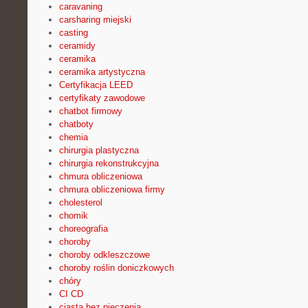
caravaning
carsharing miejski
casting
ceramidy
ceramika
ceramika artystyczna
Certyfikacja LEED
certyfikaty zawodowe
chatbot firmowy
chatboty
chemia
chirurgia plastyczna
chirurgia rekonstrukcyjna
chmura obliczeniowa
chmura obliczeniowa firmy
cholesterol
chomik
choreografia
choroby
choroby odkleszczowe
choroby roślin doniczkowych
chóry
CI CD
ciasta bez pieczenia