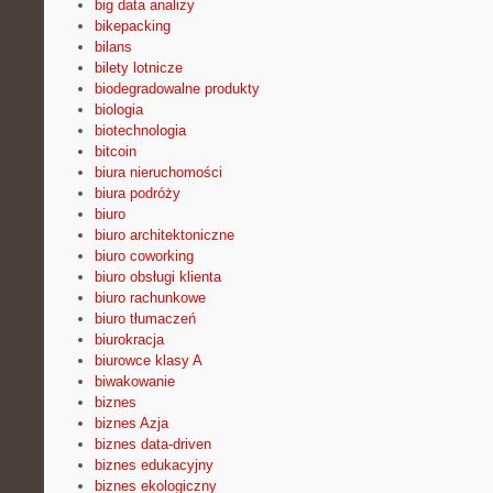
big data analizy
bikepacking
bilans
bilety lotnicze
biodegradowalne produkty
biologia
biotechnologia
bitcoin
biura nieruchomości
biura podróży
biuro
biuro architektoniczne
biuro coworking
biuro obsługi klienta
biuro rachunkowe
biuro tłumaczeń
biurokracja
biurowce klasy A
biwakowanie
biznes
biznes Azja
biznes data-driven
biznes edukacyjny
biznes ekologiczny