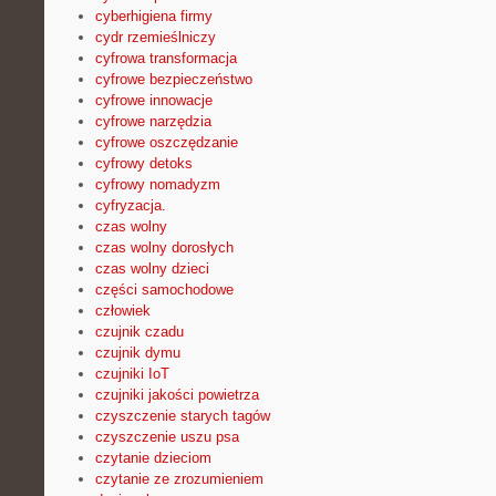
cyberhigiena firmy
cydr rzemieślniczy
cyfrowa transformacja
cyfrowe bezpieczeństwo
cyfrowe innowacje
cyfrowe narzędzia
cyfrowe oszczędzanie
cyfrowy detoks
cyfrowy nomadyzm
cyfryzacja.
czas wolny
czas wolny dorosłych
czas wolny dzieci
części samochodowe
człowiek
czujnik czadu
czujnik dymu
czujniki IoT
czujniki jakości powietrza
czyszczenie starych tagów
czyszczenie uszu psa
czytanie dzieciom
czytanie ze zrozumieniem