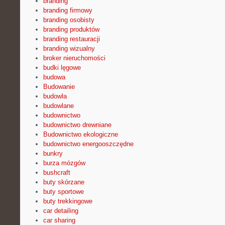
branding
branding firmowy
branding osobisty
branding produktów
branding restauracji
branding wizualny
broker nieruchomości
budki lęgowe
budowa
Budowanie
budowla
budowlane
budownictwo
budownictwo drewniane
Budownictwo ekologiczne
budownictwo energooszczędne
bunkry
burza mózgów
bushcraft
buty skórzane
buty sportowe
buty trekkingowe
car detailing
car sharing