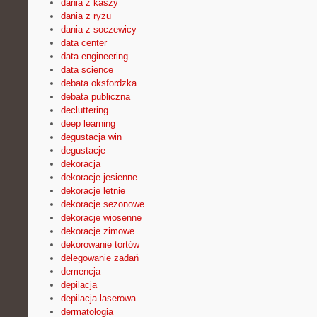
dania z kaszy
dania z ryżu
dania z soczewicy
data center
data engineering
data science
debata oksfordzka
debata publiczna
decluttering
deep learning
degustacja win
degustacje
dekoracja
dekoracje jesienne
dekoracje letnie
dekoracje sezonowe
dekoracje wiosenne
dekoracje zimowe
dekorowanie tortów
delegowanie zadań
demencja
depilacja
depilacja laserowa
dermatologia