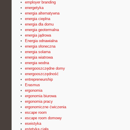
employer branding
energetyka
energia alternatywna
energia cieplna
energia dla domu
energia geotermalna
energia jądrowa
Energia odnawialna
energia słoneczna
energia solarna
energia wiatrowa
energia wodna
energooszczędne domy
energooszczędność
entrepreneurship
Erasmus
ergonomia
ergonomia biurowa
ergonomia pracy
ergonomiczne ćwiczenia
escape room
escape room domowy
eseistyka
estetyka ciała