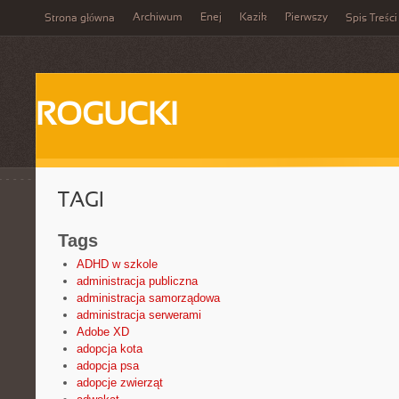
Archiwum
Enej
Kazik
Pierwszy
Strona główna
Spis Treści
ROGUCKI
TAGI
Tags
ADHD w szkole
administracja publiczna
administracja samorządowa
administracja serwerami
Adobe XD
adopcja kota
adopcja psa
adopcje zwierząt