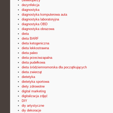
Deweloperzy
dezynfekcja
diagnostyka
diagnostyka komputerowa auta
diagnostyka laboratoryjna
diagnostyka OBD
diagnostyka obrazowa
dieta
dieta BARF
dieta ketogeniczna
dieta lekkostrawna
dieta paleo
dieta przeciwzapalna
dieta pudełkowa
dieta śródziemnomorska dla początkujących
dieta zwierząt
dietetyka
dietetyka sportowa
diety zdrowotne
digital marketing
digitalizacja zdjęć
DIY
diy artystyczne
diy dekoracje