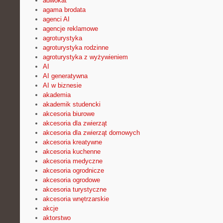
adwokat
agama brodata
agenci AI
agencje reklamowe
agroturystyka
agroturystyka rodzinne
agroturystyka z wyżywieniem
AI
AI generatywna
AI w biznesie
akademia
akademik studencki
akcesoria biurowe
akcesoria dla zwierząt
akcesoria dla zwierząt domowych
akcesoria kreatywne
akcesoria kuchenne
akcesoria medyczne
akcesoria ogrodnicze
akcesoria ogrodowe
akcesoria turystyczne
akcesoria wnętrzarskie
akcje
aktorstwo