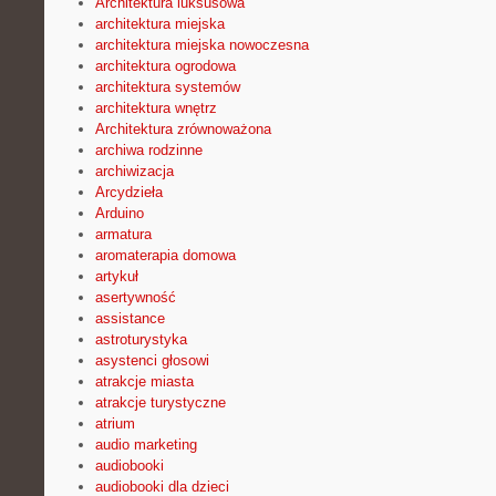
Architektura luksusowa
architektura miejska
architektura miejska nowoczesna
architektura ogrodowa
architektura systemów
architektura wnętrz
Architektura zrównoważona
archiwa rodzinne
archiwizacja
Arcydzieła
Arduino
armatura
aromaterapia domowa
artykuł
asertywność
assistance
astroturystyka
asystenci głosowi
atrakcje miasta
atrakcje turystyczne
atrium
audio marketing
audiobooki
audiobooki dla dzieci