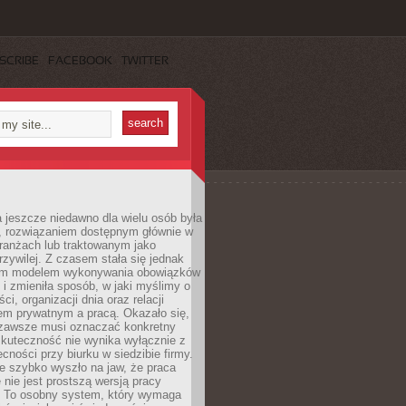
SCRIBE
FACEBOOK
TWITTER
 jeszcze niedawno dla wielu osób była
, rozwiązaniem dostępnym głównie w
ranżach lub traktowanym jako
zywilej. Z czasem stała się jednak
ym modelem wykonywania obowiązków
i zmieniła sposób, w jaki myślimy o
i, organizacji dnia oraz relacji
em prywatnym a pracą. Okazało się,
e zawsze musi oznaczać konkretny
skuteczność nie wynika wyłącznie z
ecności przy biurku w siedzibie firmy.
e szybko wyszło na jaw, że praca
 nie jest prostszą wersją pracy
j. To osobny system, który wymaga