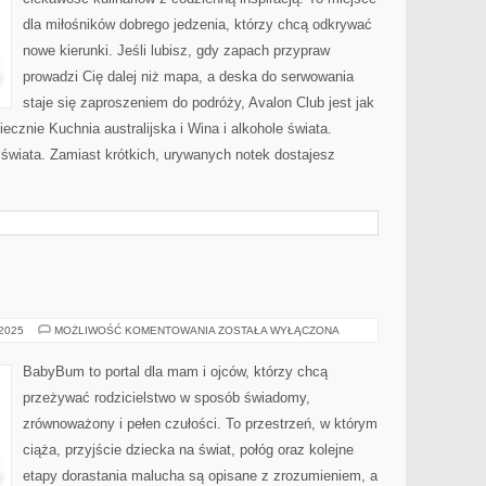
KUCHNIA
SKANDYNAWSKA
dla miłośników dobrego jedzenia, którzy chcą odkrywać
(SZWEDZKA,
NORWESKA,
nowe kierunki. Jeśli lubisz, gdy zapach przypraw
FIŃSKA)
prowadzi Cię dalej niż mapa, a deska do serwowania
staje się zaproszeniem do podróży, Avalon Club jest jak
iecznie Kuchnia australijska i Wina i alkohole świata.
świata. Zamiast krótkich, urywanych notek dostajesz
NIEMOWLAK
 2025
MOŻLIWOŚĆ KOMENTOWANIA
ZOSTAŁA WYŁĄCZONA
BabyBum to portal dla mam i ojców, którzy chcą
przeżywać rodzicielstwo w sposób świadomy,
zrównoważony i pełen czułości. To przestrzeń, w którym
ciąża, przyjście dziecka na świat, połóg oraz kolejne
etapy dorastania malucha są opisane z zrozumieniem, a