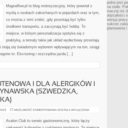
WARSZTATAMI
jedno jest p
–
Magnaflow.pl to blog motoryzacyjny, który powstał z
na stałe. P
TESTY
I
inaczej niż 
myślą o osobach zakochanych w pojazdach oraz w tym,
RECENZJE
dojrzałości o
SERWISÓW
co można z nimi zrobić, gdy przestają być tylko
wersja pracy
sukces zależ
środkiem transportu, a zaczynają być hobby. To
planowania i
miejsce, w którym personalizacja spotyka się z
praktyką, a tematy takie jak układ wydechowy przestają
 stają się świadomym wyborem wpływającym na ton, osiągi
gorie to: Eko-tuning i oszczędna jazda […]
TENOWA I DLA ALERGIKÓW I
YNAWSKA (SZWEDZKA,
KA)
KUCHNIA
 2025
MOŻLIWOŚĆ KOMENTOWANIA
ZOSTAŁA WYŁĄCZONA
BEZGLUTENOWA
I
DLA
Avalon Club to serwis gastronomiczny, który łączy
ALERGIKÓW
I
ciekawość kulinariów z codzienną inspiracją. To miejsce