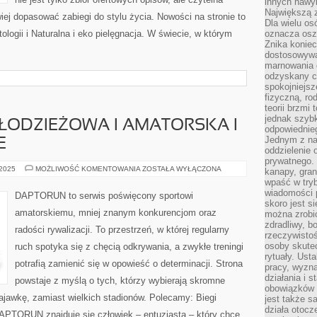
innych nawy
Największą z
twiej dopasować zabiegi do stylu życia. Nowości na stronie to
Dla wielu o
ogii i Naturalna i eko pielęgnacja. W świecie, w którym
oznacza oszc
Znika konie
dostosowywa
marnowania 
odzyskany c
spokojniejsz
fizyczną, ro
teorii brzmi
jednak szybk
ŁODZIEŻOWA I AMATORSKA I
odpowiednieg
Jednym z na
E
oddzielenie
prywatnego. 
PIŁKA
 2025
MOŻLIWOŚĆ KOMENTOWANIA
ZOSTAŁA WYŁĄCZONA
kanapy, gran
RĘCZNA
wpaść w tryb
MŁODZIEŻOWA
I
wiadomości 
DAPTORUN to serwis poświęcony sportowi
AMATORSKA
skoro jest s
I
amatorskiemu, mniej znanym konkurencjom oraz
można zrobi
HOKEJ
NA
zdradliwy, b
radości rywalizacji. To przestrzeń, w której regularny
TRAWIE
rzeczywistoś
osoby skutec
ruch spotyka się z chęcią odkrywania, a zwykłe treningi
rytuały. Ust
potrafią zamienić się w opowieść o determinacji. Strona
pracy, wyzna
działania i 
powstaje z myślą o tych, którzy wybierają skromne
obowiązków 
ajawkę, zamiast wielkich stadionów. Polecamy: Biegi
jest także s
działa otocz
DAPTORUN znajduje się człowiek – entuzjasta – który chce