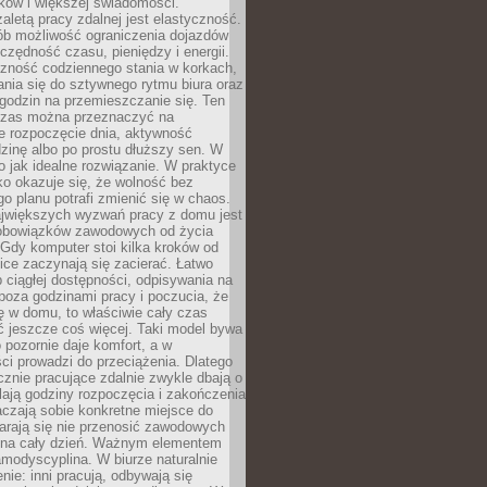
ków i większej świadomości.
aletą pracy zdalnej jest elastyczność.
sób możliwość ograniczenia dojazdów
zędność czasu, pieniędzy i energii.
czność codziennego stania w korkach,
nia się do sztywnego rytmu biura oraz
godzin na przemieszczanie się. Ten
zas można przeznaczyć na
e rozpoczęcie dnia, aktywność
dzinę albo po prostu dłuższy sen. W
 to jak idealne rozwiązanie. W praktyce
o okazuje się, że wolność bez
o planu potrafi zmienić się w chaos.
jwiększych wyzwań pracy z domu jest
 obowiązków zawodowych od życia
Gdy komputer stoi kilka kroków od
ice zaczynają się zacierać. Łatwo
 ciągłej dostępności, odpisywania na
poza godzinami pracy i poczucia, że
ię w domu, to właściwie cały czas
ć jeszcze coś więcej. Taki model bywa
o pozornie daje komfort, a w
ci prowadzi do przeciążenia. Dlatego
znie pracujące zdalnie zwykle dbają o
alają godziny rozpoczęcia i zakończenia
czają sobie konkretne miejsce do
starają się nie przenosić zawodowych
na cały dzień. Ważnym elementem
amodyscyplina. W biurze naturalnie
enie: inni pracują, odbywają się