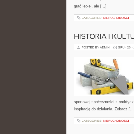
grać lepiej, ale […]
CATEGORIES:
NIERUCHOMOŚCI
HISTORIA I KULT
POSTED BY ADMIN
GRU - 20 -
sportowej społeczności z praktycz
inspirację do działania. Zobacz […
CATEGORIES:
NIERUCHOMOŚCI