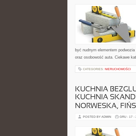
być nudnym elementem podwozia i
oraz osobowość auta. Ciekawe kate
CATEGORIES:
NIERUCHOMOŚCI
KUCHNIA BEZGLU
KUCHNIA SKAND
NORWESKA, FIŃS
POSTED BY ADMIN
GRU - 17 -