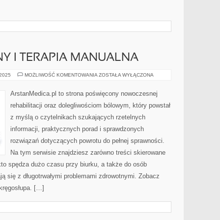
Y I TERAPIA MANUALNA
TAPING
 2025
MOŻLIWOŚĆ KOMENTOWANIA
ZOSTAŁA WYŁĄCZONA
MEDYCZNY
I
TERAPIA
ArstanMedica.pl to strona poświęcony nowoczesnej
MANUALNA
rehabilitacji oraz dolegliwościom bólowym, który powstał
z myślą o czytelnikach szukających rzetelnych
informacji, praktycznych porad i sprawdzonych
rozwiązań dotyczących powrotu do pełnej sprawności.
Na tym serwisie znajdziesz zarówno treści skierowane
kto spędza dużo czasu przy biurku, a także do osób
ają się z długotrwałymi problemami zdrowotnymi. Zobacz
 kręgosłupa. […]