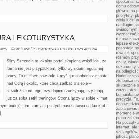
spotkania, c
domu odpowi
głównie na 
priorytety, p
wielu ludzi 
na długim si
świadomym z
wyznaczać c
URA I EKOTURYSTYKA
rozpraszacze
lepsze efekt
pozostaje po
HISTORIA
 2025
MOŻLIWOŚĆ KOMENTOWANIA
ZOSTAŁA WYŁĄCZONA
również spo
I
KULTURA
rozmów przy 
I
Silny Szczecin to lokalny portal skupiona wokół idei, że
czaty, wiado
EKOTURYSTYKA
dokumenty. Z
forma nie jest przypadkiem, tylko wynikiem regularnej
na odległość
pracy. To miejsce powstało z myślą o osobach z miasta
Nadmiar spot
źle opisane 
nad Odrą i okolic, które chcą zadbać o siebie –
skutecznie o
ważna stała 
niezależnie od tego, czy dopiero zaczynają, czy mają
komunikatów
już za sobą setki treningów. Strona łączy w sobie klimat
precyzja. To
dopowiedzieć
nym podejściem: zamiast pustych haseł stawia na konkret i
zaplanować
]
momencie wi
praca zdaln
Na początku 
internet, al
szczegółów.
jakość plan