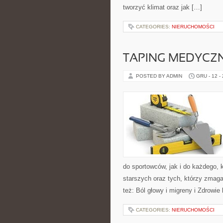
tworzyć klimat oraz jak […]
CATEGORIES:
NIERUCHOMOŚCI
TAPING MEDYCZN
POSTED BY ADMIN
GRU - 12 -
do sportowców, jak i do każdego, 
starszych oraz tych, którzy zmag
też: Ból głowy i migreny i Zdrowie
CATEGORIES:
NIERUCHOMOŚCI