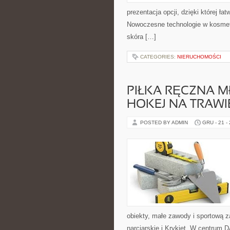
prezentacja opcji, dzięki której ła
Nowoczesne technologie w kosmetol
skóra […]
CATEGORIES:
NIERUCHOMOŚCI
PIŁKA RĘCZNA M
HOKEJ NA TRAWI
POSTED BY ADMIN
GRU - 21 -
obiekty, małe zawody i sportową z
narciarskie i Krykiet. W centrum 