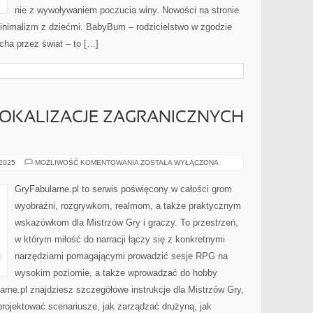
nie z wywoływaniem poczucia winy. Nowości na stronie
i minimalizm z dziećmi. BabyBum – rodzicielstwo w zgodzie
cha przez świat – to […]
LOKALIZACJE ZAGRANICZNYCH
TŁUMACZENIA
 2025
MOŻLIWOŚĆ KOMENTOWANIA
ZOSTAŁA WYŁĄCZONA
I
LOKALIZACJE
ZAGRANICZNYCH
GryFabularne.pl to serwis poświęcony w całości grom
SYSTEMÓW
wyobraźni, rozgrywkom, realmom, a także praktycznym
wskazówkom dla Mistrzów Gry i graczy. To przestrzeń,
w którym miłość do narracji łączy się z konkretnymi
narzędziami pomagającymi prowadzić sesje RPG na
wysokim poziomie, a także wprowadzać do hobby
rne.pl znajdziesz szczegółowe instrukcje dla Mistrzów Gry,
 projektować scenariusze, jak zarządzać drużyną, jak