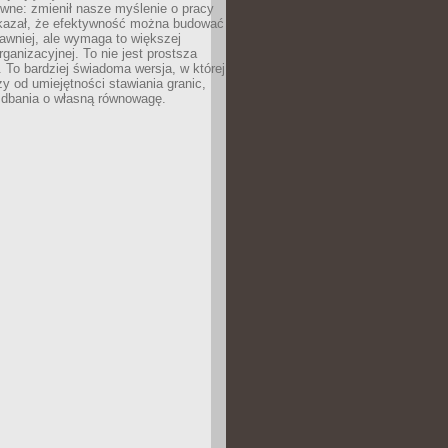
ewne: zmienił nasze myślenie o pracy
okazał, że efektywność można budować
dawniej, ale wymaga to większej
rganizacyjnej. To nie jest prostsza
. To bardziej świadoma wersja, w której
y od umiejętności stawiania granic,
 dbania o własną równowagę.