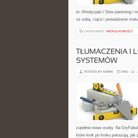
to: Afrodyzjaki i Slow parenting 
ze sobą, ciąża i prowadzenie malu
CATEGORIES:
NIERUCHOMOŚCI
TŁUMACZENIA I 
SYSTEMÓW
POSTED BY ADMIN
GRU - 12 -
zupełnie nowe osoby. Na GryFabula
które krok po kroku pokazują, jak