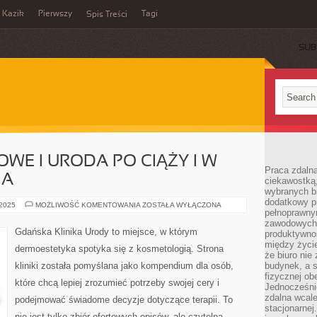
Kazik
Pierwszy
Tagi
Spis Treści
SUB
OWE I URODA PO CIĄŻY I W
Praca zdalna
IA
ciekawostką
wybranych b
dodatkowy pr
ZABIEGI
 2025
MOŻLIWOŚĆ KOMENTOWANIA
ZOSTAŁA WYŁĄCZONA
pełnoprawn
BANKIETOWE
I
zawodowych 
URODA
Gdańska Klinika Urody to miejsce, w którym
produktywnośc
PO
CIĄŻY
między życi
dermoestetyka spotyka się z kosmetologią. Strona
I
że biuro ni
W
kliniki została pomyślana jako kompendium dla osób,
budynek, a 
CZASIE
KARMIENIA
fizycznej ob
które chcą lepiej zrozumieć potrzeby swojej cery i
Jednocześni
zdalna wcale
podejmować świadome decyzje dotyczące terapii. To
stacjonarne
nie jest tylko zbiór ofertowych opisów, ale czytelna