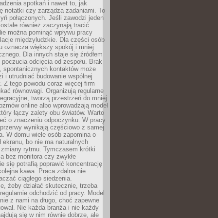
dzenia spotkań i nawet to, jak
ię notatki czy zarządza zadaniami. To
yń połączonych. Jeśli zawodzi jeden
ostałe również zaczynają tracić
 Nie można pominąć wpływu pracy
elacje międzyludzkie. Dla części osób
u oznacza większy spokój i mniej
cznego. Dla innych staje się źródłem
 poczucia odcięcia od zespołu. Brak
, spontanicznych kontaktów może
zi i utrudniać budowanie wspólnej
y. Z tego powodu coraz więcej firm
ukać równowagi. Organizują regularne
tegracyjne, tworzą przestrzeń do mniej
rozmów online albo wprowadzają model
tóry łączy zalety obu światów. Warto
eć o znaczeniu odpoczynku. W pracy
 przerwy wynikają częściowo z samej
ia. W domu wiele osób zapomina o
 ekranu, bo nie ma naturalnych
 zmiany rytmu. Tymczasem krótki
la bez monitora czy zwykłe
ie się potrafią poprawić koncentrację
 kolejna kawa. Praca zdalna nie
czać ciągłego siedzenia.
e, żeby działać skutecznie, trzeba
regularnie odchodzić od pracy. Model
anie z nami na długo, choć zapewne
ował. Nie każda branża i nie każdy
ajdują się w nim równie dobrze, ale