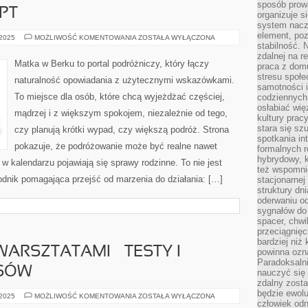
sposób prowa
PT
organizuje s
system nacz
element, poz
BARCELONA
 2025
MOŻLIWOŚĆ KOMENTOWANIA
ZOSTAŁA WYŁĄCZONA
I
stabilność.
EGIPT
zdalnej na r
Matka w Berku to portal podróżniczy, który łączy
praca z dom
stresu społe
naturalność opowiadania z użytecznymi wskazówkami.
samotności i
To miejsce dla osób, które chcą wyjeżdżać częściej,
codziennych
osłabiać wię
mądrzej i z większym spokojem, niezależnie od tego,
kultury prac
stara się sz
czy planują krótki wypad, czy większą podróż. Strona
spotkania in
pokazuje, że podróżowanie może być realne nawet
formalnych 
hybrydowy, k
 w kalendarzu pojawiają się sprawy rodzinne. To nie jest
też wspomni
wodnik pomagająca przejść od marzenia do działania: […]
stacjonarnej
struktury dn
oderwaniu od
sygnałów do
spacer, chwi
przeciągnięc
bardziej niż
ARSZTATAMI – TESTY I
powinna ozna
Paradoksalni
ISÓW
nauczyć się 
zdalny zost
będzie ewolu
WSPÓŁPRACA
 2025
MOŻLIWOŚĆ KOMENTOWANIA
ZOSTAŁA WYŁĄCZONA
człowiek odn
Z