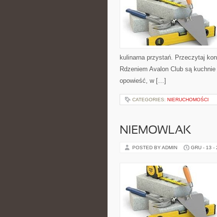
kulinarna przystań. Przeczytaj kon
Rdzeniem Avalon Club są kuchnie 
opowieść, w […]
CATEGORIES:
NIERUCHOMOŚCI
NIEMOWLAK
POSTED BY ADMIN
GRU - 13 -