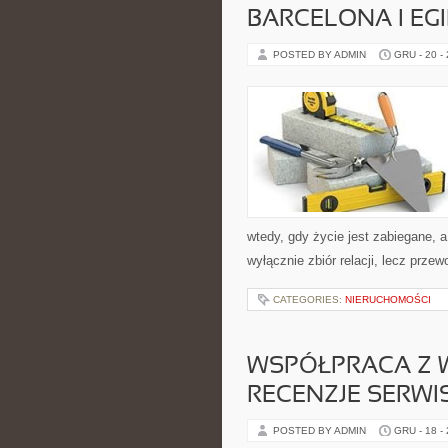
BARCELONA I EGI
POSTED BY ADMIN
GRU - 20 -
wtedy, gdy życie jest zabiegane, a
wyłącznie zbiór relacji, lecz prze
CATEGORIES:
NIERUCHOMOŚCI
WSPÓŁPRACA Z W
RECENZJE SERW
POSTED BY ADMIN
GRU - 18 -