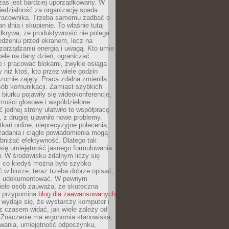
zas jest bardziej uporządkowany. W
edzialność za organizację spada
pracownika. Trzeba samemu zadbać o
lan dnia i skupienie. To właśnie tutaj
odkrywa, że produktywność nie polega
edzeniu przed ekranem, lecz na
arządzaniu energią i uwagą. Kto umie
ele na dany dzień, ograniczać
 i pracować blokami, zwykle osiąga
y niż ktoś, kto przez wiele godzin
zornie zajęty. Praca zdalna zmieniła
sób komunikacji. Zamiast szybkich
biurku pojawiły się wideokonferencje,
mości głosowe i współdzielone
 jednej strony ułatwiło to współpracę
, z drugiej ujawniło nowe problemy.
kań online, nieprecyzyjne polecenia,
zadania i ciągłe powiadomienia mogą
bniżać efektywność. Dlatego tak
się umiejętność jasnego formułowania
. W środowisku zdalnym liczy się
, co kiedyś można było szybko
 w biurze, teraz trzeba dobrze opisać,
 i udokumentować. W pewnym
ele osób zauważa, że skuteczna
a przypomina
blog dla zaawansowanych
wydaje się, że wystarczy komputer i
e z czasem widać, jak wiele zależy od
 Znaczenie ma ergonomia stanowiska,
owania, umiejętność odpoczynku,