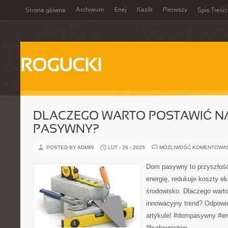
Archiwum
Enej
Kazik
Pierwszy
Strona główna
Spis Treści
ROGUCKI
DLACZEGO WARTO POSTAWIĆ N
PASYWNY?
POSTED BY ADMIN
LUT - 26 - 2025
MOŻLIWOŚĆ KOMENTOWA
Dom pasywny to przyszłoś
energię, redukuje koszty ek
środowisko. Dlaczego warto
innowacyjny trend? Odpowi
artykule! #dompasywny #e
#budownictwo