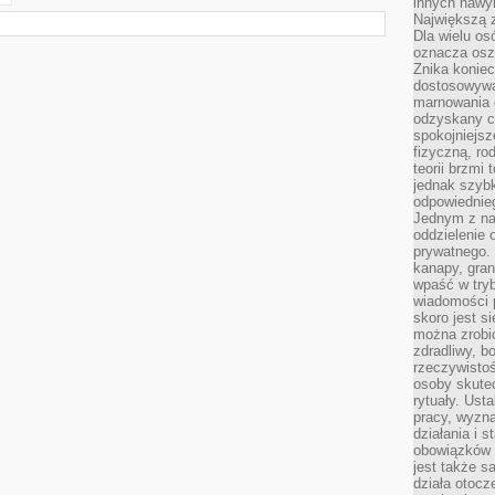
innych nawy
Największą z
Dla wielu o
oznacza oszc
Znika konie
dostosowywa
marnowania 
odzyskany c
spokojniejsz
fizyczną, ro
teorii brzmi
jednak szybk
odpowiednieg
Jednym z na
oddzielenie
prywatnego. 
kanapy, gran
wpaść w tryb
wiadomości 
skoro jest s
można zrobi
zdradliwy, b
rzeczywistoś
osoby skutec
rytuały. Ust
pracy, wyzna
działania i 
obowiązków 
jest także s
działa otocz