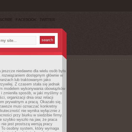
SCRIBE
FACEBOOK
TWITTER
 jeszcze niedawno dla wielu osób była
, rozwiązaniem dostępnym głównie w
ranżach lub traktowanym jako
zywilej. Z czasem stała się jednak
ym modelem wykonywania obowiązków
i zmieniła sposób, w jaki myślimy o
i, organizacji dnia oraz relacji
em prywatnym a pracą. Okazało się,
e zawsze musi oznaczać konkretny
skuteczność nie wynika wyłącznie z
ecności przy biurku w siedzibie firmy.
e szybko wyszło na jaw, że praca
 nie jest prostszą wersją pracy
j. To osobny system, który wymaga