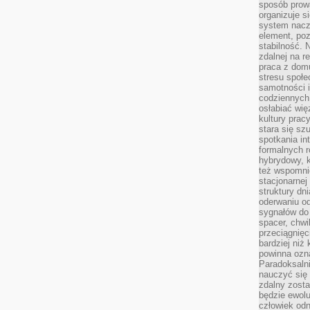
sposób prowa
organizuje s
system nacz
element, poz
stabilność.
zdalnej na r
praca z dom
stresu społe
samotności i
codziennych
osłabiać wię
kultury prac
stara się sz
spotkania in
formalnych 
hybrydowy, k
też wspomni
stacjonarnej
struktury dn
oderwaniu od
sygnałów do
spacer, chwi
przeciągnięc
bardziej niż
powinna ozna
Paradoksalni
nauczyć się 
zdalny zost
będzie ewolu
człowiek odn