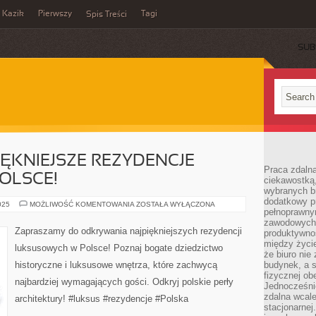
Kazik
Pierwszy
Tagi
Spis Treści
SUB
ĘKNIEJSZE REZYDENCJE
Praca zdalna
OLSCE!
ciekawostką
wybranych b
dodatkowy pr
ODKRYWAJ
025
MOŻLIWOŚĆ KOMENTOWANIA
ZOSTAŁA WYŁĄCZONA
pełnoprawn
NAJPIĘKNIEJSZE
REZYDENCJE
zawodowych 
LUKSUSOWE
Zapraszamy do odkrywania najpiękniejszych rezydencji
produktywnośc
W
POLSCE!
między życi
luksusowych w Polsce! Poznaj bogate dziedzictwo
że biuro ni
historyczne i luksusowe wnętrza, które zachwycą
budynek, a 
fizycznej ob
najbardziej wymagających gości. Odkryj polskie perły
Jednocześni
zdalna wcale
architektury! #luksus #rezydencje #Polska
stacjonarne