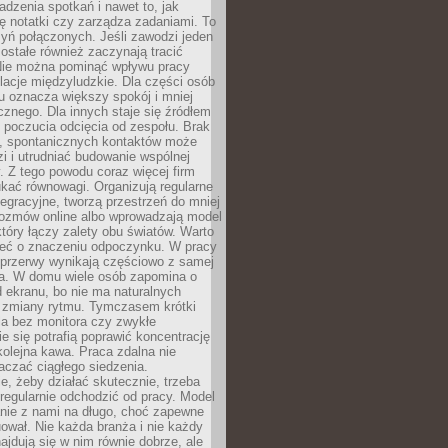
dzenia spotkań i nawet to, jak
ię notatki czy zarządza zadaniami. To
yń połączonych. Jeśli zawodzi jeden
ostałe również zaczynają tracić
 Nie można pominąć wpływu pracy
elacje międzyludzkie. Dla części osób
u oznacza większy spokój i mniej
cznego. Dla innych staje się źródłem
 poczucia odcięcia od zespołu. Brak
, spontanicznych kontaktów może
zi i utrudniać budowanie wspólnej
y. Z tego powodu coraz więcej firm
ukać równowagi. Organizują regularne
tegracyjne, tworzą przestrzeń do mniej
rozmów online albo wprowadzają model
tóry łączy zalety obu światów. Warto
eć o znaczeniu odpoczynku. W pracy
 przerwy wynikają częściowo z samej
ia. W domu wiele osób zapomina o
 ekranu, bo nie ma naturalnych
 zmiany rytmu. Tymczasem krótki
la bez monitora czy zwykłe
ie się potrafią poprawić koncentrację
 kolejna kawa. Praca zdalna nie
czać ciągłego siedzenia.
e, żeby działać skutecznie, trzeba
regularnie odchodzić od pracy. Model
anie z nami na długo, choć zapewne
ował. Nie każda branża i nie każdy
ajdują się w nim równie dobrze, ale