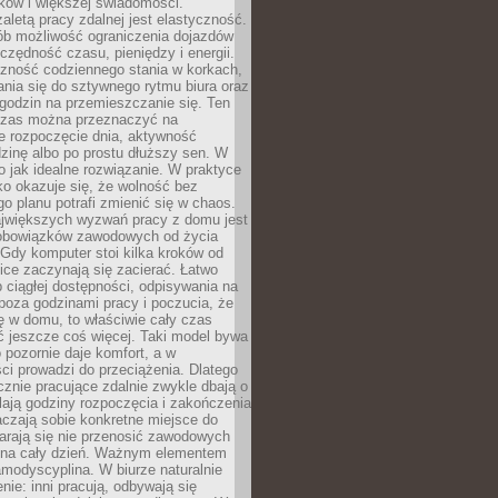
ków i większej świadomości.
aletą pracy zdalnej jest elastyczność.
sób możliwość ograniczenia dojazdów
zędność czasu, pieniędzy i energii.
czność codziennego stania w korkach,
nia się do sztywnego rytmu biura oraz
godzin na przemieszczanie się. Ten
zas można przeznaczyć na
e rozpoczęcie dnia, aktywność
dzinę albo po prostu dłuższy sen. W
 to jak idealne rozwiązanie. W praktyce
o okazuje się, że wolność bez
o planu potrafi zmienić się w chaos.
jwiększych wyzwań pracy z domu jest
 obowiązków zawodowych od życia
Gdy komputer stoi kilka kroków od
ice zaczynają się zacierać. Łatwo
 ciągłej dostępności, odpisywania na
poza godzinami pracy i poczucia, że
ię w domu, to właściwie cały czas
ć jeszcze coś więcej. Taki model bywa
o pozornie daje komfort, a w
ci prowadzi do przeciążenia. Dlatego
znie pracujące zdalnie zwykle dbają o
alają godziny rozpoczęcia i zakończenia
czają sobie konkretne miejsce do
starają się nie przenosić zawodowych
na cały dzień. Ważnym elementem
amodyscyplina. W biurze naturalnie
enie: inni pracują, odbywają się