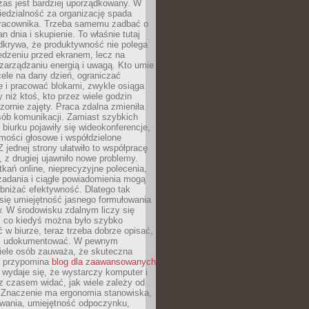
zas jest bardziej uporządkowany. W
edzialność za organizację spada
pracownika. Trzeba samemu zadbać o
lan dnia i skupienie. To właśnie tutaj
odkrywa, że produktywność nie polega
edzeniu przed ekranem, lecz na
arządzaniu energią i uwagą. Kto umie
ele na dany dzień, ograniczać
 i pracować blokami, zwykle osiąga
y niż ktoś, kto przez wiele godzin
zornie zajęty. Praca zdalna zmieniła
sób komunikacji. Zamiast szybkich
biurku pojawiły się wideokonferencje,
mości głosowe i współdzielone
 jednej strony ułatwiło to współpracę
, z drugiej ujawniło nowe problemy.
kań online, nieprecyzyjne polecenia,
zadania i ciągłe powiadomienia mogą
bniżać efektywność. Dlatego tak
się umiejętność jasnego formułowania
. W środowisku zdalnym liczy się
, co kiedyś można było szybko
 w biurze, teraz trzeba dobrze opisać,
 i udokumentować. W pewnym
ele osób zauważa, że skuteczna
a przypomina
blog dla zaawansowanych
wydaje się, że wystarczy komputer i
e z czasem widać, jak wiele zależy od
 Znaczenie ma ergonomia stanowiska,
owania, umiejętność odpoczynku,