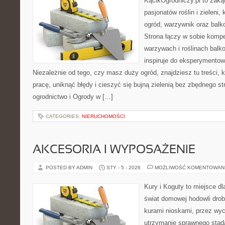
KącikOgrodniczy.pl to zaką
pasjonatów roślin i zieleni,
ogród, warzywnik oraz balk
Strona łączy w sobie komp
warzywach i roślinach balk
inspiruje do eksperymentow
Niezależnie od tego, czy masz duży ogród, znajdziesz tu treści,
pracę, uniknąć błędy i cieszyć się bujną zielenią bez zbędnego 
ogrodnictwo i Ogrody w […]
CATEGORIES:
NIERUCHOMOŚCI
AKCESORIA I WYPOSAŻENIE
POSTED BY ADMIN
STY - 5 - 2026
MOŻLIWOŚĆ KOMENTOWAN
Kury i Koguty to miejsce d
świat domowej hodowli drob
kurami nioskami, przez wyc
utrzymanie sprawnego stada