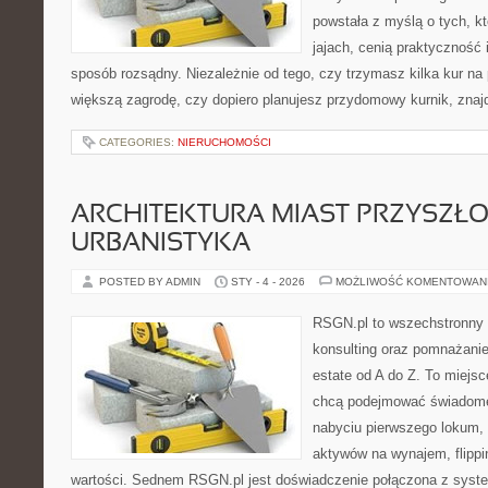
powstała z myślą o tych, k
jajach, cenią praktyczność
sposób rozsądny. Niezależnie od tego, czy trzymasz kilka kur na
większą zagrodę, czy dopiero planujesz przydomowy kurnik, znaj
CATEGORIES:
NIERUCHOMOŚCI
ARCHITEKTURA MIAST PRZYSZŁOŚ
URBANISTYKA
POSTED BY ADMIN
STY - 4 - 2026
MOŻLIWOŚĆ KOMENTOWAN
RSGN.pl to wszechstronny s
konsulting oraz pomnażanie
estate od A do Z. To miejsc
chcą podejmować świadome 
nabyciu pierwszego lokum, 
aktywów na wynajem, flippin
wartości. Sednem RSGN.pl jest doświadczenie połączona z syst