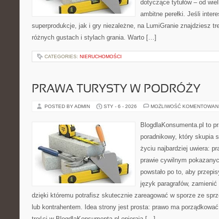
dotyczące tytułów – od wiel
ambitne perełki. Jeśli inte
superprodukcje, jak i gry niezależne, na LumiGranie znajdziesz t
różnych gustach i stylach grania. Warto […]
CATEGORIES:
NIERUCHOMOŚCI
PRAWA TURYSTY W PODRÓŻY
POSTED BY ADMIN
STY - 6 - 2026
MOŻLIWOŚĆ KOMENTOWAN
BlogdlaKonsumenta.pl to p
poradnikowy, który skupia 
życiu najbardziej uwiera: 
prawie cywilnym pokazanyc
powstało po to, aby przepis
język paragrafów, zamienić 
dzięki któremu potrafisz skutecznie zareagować w sporze ze spr
lub kontrahentem. Idea strony jest prosta: prawo ma porządkować,
treści w BlogdlaKonsumenta.pl opierają […]