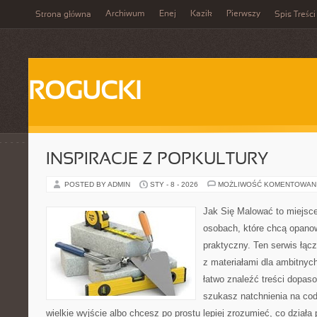
Archiwum
Enej
Kazik
Pierwszy
Strona główna
Spis Treści
ROGUCKI
INSPIRACJE Z POPKULTURY
POSTED BY ADMIN
STY - 8 - 2026
MOŻLIWOŚĆ KOMENTOWAN
Jak Się Malować to miejsc
osobach, które chcą opan
praktyczny. Ten serwis łąc
z materiałami dla ambitnyc
łatwo znaleźć treści dopaso
szukasz natchnienia na cod
wielkie wyjście albo chcesz po prostu lepiej zrozumieć, co działa 