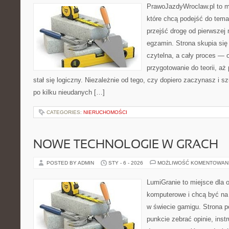
PrawoJazdyWroclaw.pl to m
które chcą podejść do tema
przejść drogę od pierwszej 
egzamin. Strona skupia się
czytelna, a cały proces — 
przygotowanie do teorii, a
stał się logiczny. Niezależnie od tego, czy dopiero zaczynasz i s
po kilku nieudanych […]
CATEGORIES:
NIERUCHOMOŚCI
NOWE TECHNOLOGIE W GRACH
POSTED BY ADMIN
STY - 6 - 2026
MOŻLIWOŚĆ KOMENTOWAN
LumiGranie to miejsce dla o
komputerowe i chcą być na 
w świecie gamigu. Strona p
punkcie zebrać opinie, inst