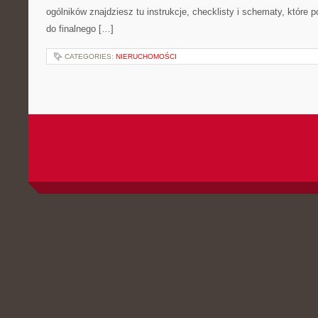
ogólników znajdziesz tu instrukcje, checklisty i schematy, które
do finalnego […]
CATEGORIES:
NIERUCHOMOŚCI