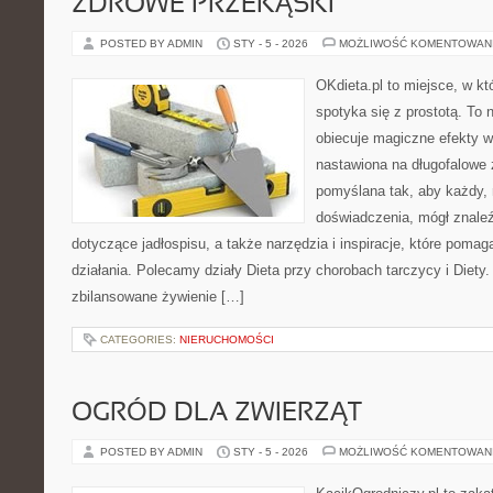
ZDROWE PRZEKĄSKI
POSTED BY ADMIN
STY - 5 - 2026
MOŻLIWOŚĆ KOMENTOWAN
OKdieta.pl to miejsce, w 
spotyka się z prostotą. To n
obiecuje magiczne efekty w 
nastawiona na długofalowe 
pomyślana tak, aby każdy, 
doświadczenia, mógł znale
dotyczące jadłospisu, a także narzędzia i inspiracje, które pomaga
działania. Polecamy działy Dieta przy chorobach tarczycy i Diety
zbilansowane żywienie […]
CATEGORIES:
NIERUCHOMOŚCI
OGRÓD DLA ZWIERZĄT
POSTED BY ADMIN
STY - 5 - 2026
MOŻLIWOŚĆ KOMENTOWAN