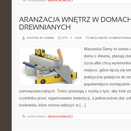
CATEGORIES:
NIERUCHOMOŚCI
ARANŻACJA WNĘTRZ W DOMAC
DREWNIANYCH
POSTED BY ADMIN
STY - 7 - 2026
MOŻLIWOŚĆ KOMENTOWAN
Mazurskie Domy to serwis d
domu z drewna, planują sta
życia albo chcą wyremontow
miejsce, gdzie łączą się tem
praktyczne podejście do re
popularniejsze rozwiązania
samowystarczalnych. Treści powstają z myślą o tym, aby krok p
czytelnika przez organizowanie inwestycji, a jednocześnie dać sol
konkretów, które można wdrożyć w […]
CATEGORIES:
NIERUCHOMOŚCI