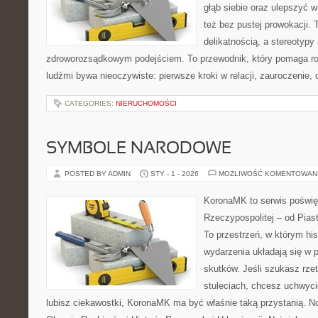
głąb siebie oraz ulepszyć w
też bez pustej prowokacji. 
delikatnością, a stereotypy
zdroworozsądkowym podejściem. To przewodnik, który pomaga ro
ludźmi bywa nieoczywiste: pierwsze kroki w relacji, zauroczenie, 
CATEGORIES:
NIERUCHOMOŚCI
SYMBOLE NARODOWE
POSTED BY ADMIN
STY - 1 - 2026
MOŻLIWOŚĆ KOMENTOWAN
KoronaMK to serwis poświę
Rzeczypospolitej – od Pia
To przestrzeń, w którym his
wydarzenia układają się w p
skutków. Jeśli szukasz rze
stuleciach, chcesz uchwyci
lubisz ciekawostki, KoronaMK ma być właśnie taką przystanią. N