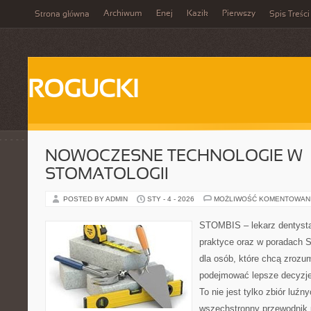
Archiwum
Enej
Kazik
Pierwszy
Strona główna
Spis Treści
ROGUCKI
NOWOCZESNE TECHNOLOGIE W
STOMATOLOGII
POSTED BY ADMIN
STY - 4 - 2026
MOŻLIWOŚĆ KOMENTOWAN
STOMBIS – lekarz dentysta
praktyce oraz w poradach S
dla osób, które chcą zrozum
podejmować lepsze decyzje
To nie jest tylko zbiór luź
wszechstronny przewodnik 