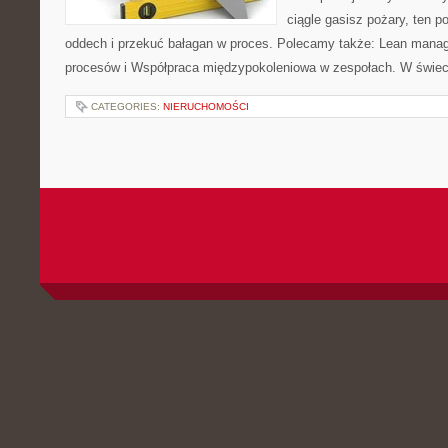
ciągle gasisz pożary, ten p
oddech i przekuć bałagan w proces. Polecamy także: Lean manag
procesów i Współpraca międzypokoleniowa w zespołach. W świec
CATEGORIES:
NIERUCHOMOŚCI