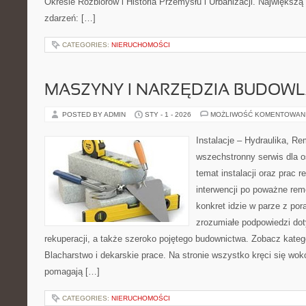
Okresie Rozbiorów i Historia Przemysłu i Urbanizacji. Największą si
zdarzeń: […]
CATEGORIES:
NIERUCHOMOŚCI
MASZYNY I NARZĘDZIA BUDOW
POSTED BY ADMIN
STY - 1 - 2026
MOŻLIWOŚĆ KOMENTOWAN
Instalacje – Hydraulika, R
wszechstronny serwis dla o
temat instalacji oraz prac
interwencji po poważne rem
konkret idzie w parze z por
zrozumiałe podpowiedzi dot
rekuperacji, a także szeroko pojętego budownictwa. Zobacz katego
Blacharstwo i dekarskie prace. Na stronie wszystko kręci się wok
pomagają […]
CATEGORIES:
NIERUCHOMOŚCI