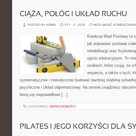
CIĄŻA, POŁÓG I UKŁAD RUCHU
POSTED BY ADMIN
STY - 3 - 2026
MOŻLIWOŚĆ KOMENTOWAN
Korekcja Wad Postawy to r
jak poprawiać postawę ciał
rehabilitację oraz fizykoter
ujęciu edukacyjnym. To mie
osobach, które czują, że ic
wsparcia, a także o tych, k
systematycznie i metodycznie budować bardziej stabilną sylwetk
psychiczne i Układ odpornościowy. Na stronie znajdziesz obszern
biorą się nieprawidłowe […]
CATEGORIES:
NIERUCHOMOŚCI
PILATES I JEGO KORZYŚCI DLA S