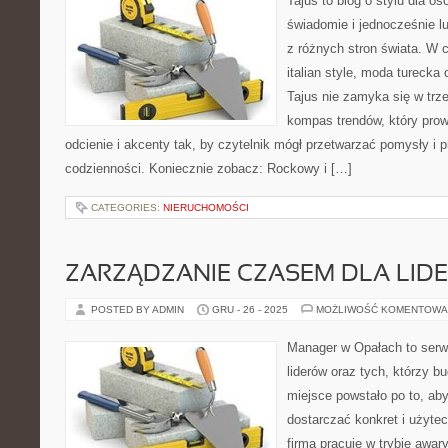
Tajus to blog o stylu dla os
świadomie i jednocześnie l
z różnych stron świata. W c
italian style, moda turecka
Tajus nie zamyka się w trze
kompas trendów, który prowa
odcienie i akcenty tak, by czytelnik mógł przetwarzać pomysły i p
codzienności. Koniecznie zobacz: Rockowy i […]
CATEGORIES:
NIERUCHOMOŚCI
ZARZĄDZANIE CZASEM DLA LID
POSTED BY ADMIN
GRU - 26 - 2025
MOŻLIWOŚĆ KOMENTOWA
Manager w Opałach to serwi
liderów oraz tych, którzy bu
miejsce powstało po to, ab
dostarczać konkret i użyte
firma pracuje w trybie awar