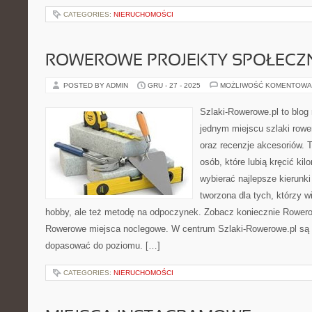
CATEGORIES:
NIERUCHOMOŚCI
ROWEROWE PROJEKTY SPOŁECZN
POSTED BY ADMIN
GRU - 27 - 2025
MOŻLIWOŚĆ KOMENTOWA
Szlaki-Rowerowe.pl to blog 
jednym miejscu szlaki rowe
oraz recenzje akcesoriów. To
osób, które lubią kręcić ki
wybierać najlepsze kierunki
tworzona dla tych, którzy w
hobby, ale też metodę na odpoczynek. Zobacz koniecznie Rowerowa
Rowerowe miejsca noclegowe. W centrum Szlaki-Rowerowe.pl są 
dopasować do poziomu. […]
CATEGORIES:
NIERUCHOMOŚCI