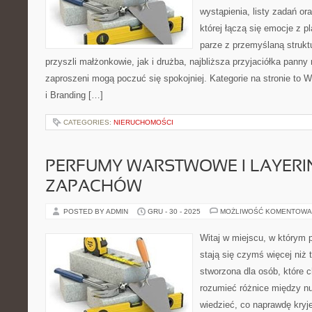
wystąpienia, listy zadań or
której łączą się emocje z p
parze z przemyślaną strukt
przyszli małżonkowie, jak i drużba, najbliższa przyjaciółka panny 
zaproszeni mogą poczuć się spokojniej. Kategorie na stronie to W
i Branding […]
CATEGORIES:
NIERUCHOMOŚCI
PERFUMY WARSTWOWE I LAYERI
ZAPACHÓW
POSTED BY ADMIN
GRU - 30 - 2025
MOŻLIWOŚĆ KOMENTOWA
Witaj w miejscu, w którym 
stają się czymś więcej niż t
stworzona dla osób, które
rozumieć różnice między n
wiedzieć, co naprawdę kryje