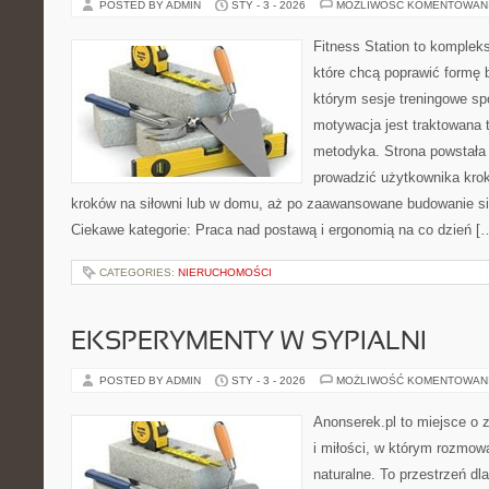
POSTED BY ADMIN
STY - 3 - 2026
MOŻLIWOŚĆ KOMENTOWAN
Fitness Station to komplek
które chcą poprawić formę 
którym sesje treningowe spo
motywacja jest traktowana 
metodyka. Strona powstała
prowadzić użytkownika krok
kroków na siłowni lub w domu, aż po zaawansowane budowanie siły
Ciekawe kategorie: Praca nad postawą i ergonomią na co dzień [
CATEGORIES:
NIERUCHOMOŚCI
EKSPERYMENTY W SYPIALNI
POSTED BY ADMIN
STY - 3 - 2026
MOŻLIWOŚĆ KOMENTOWAN
Anonserek.pl to miejsce o 
i miłości, w którym rozmow
naturalne. To przestrzeń dl