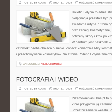
POSTED BY ADMIN
GRU - 31 - 2025
MOŻLIWOŚĆ KOMENTOWA
Rolletic Gdynia to adres s
pielęgnacja przestała być p
świadomą rutyną. Strona op
oraz zabiegi kosmetyczne,
potrzeby skóry i krok po k
W centrum jest naskórek – j
człowiek: osoba dbająca o siebie. Zobacz koniecznie Mity kosmet
i przechowywanie kosmetyków. Na stronie Rolletic Gdynia znajdzi
CATEGORIES:
NIERUCHOMOŚCI
FOTOGRAFIA I WIDEO
POSTED BY ADMIN
GRU - 31 - 2025
MOŻLIWOŚĆ KOMENTOWA
Przemowieniaslubne.pl to p
które przygotowują ceremon
uczestniczenie w weselu i 