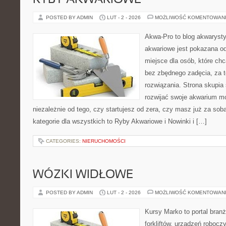
RYBY AKWARIOWE
POSTED BY ADMIN
LUT - 2 - 2026
MOŻLIWOŚĆ KOMENTOWAN
Akwa-Pro to blog akwaryst
akwariowe jest pokazana od
miejsce dla osób, które ch
bez zbędnego zadęcia, za t
rozwiązania. Strona skupia
rozwijać swoje akwarium m
niezależnie od tego, czy startujesz od zera, czy masz już za so
kategorie dla wszystkich to Ryby Akwariowe i Nowinki i […]
CATEGORIES:
NIERUCHOMOŚCI
WÓZKI WIDŁOWE
POSTED BY ADMIN
LUT - 2 - 2026
MOŻLIWOŚĆ KOMENTOWAN
Kursy Marko to portal branż
forkliftów, urządzeń robocz