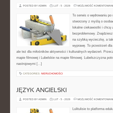
POSTED BY ADMIN
LUT - 5 - 2026
MOŻLIWOŚĆ KOMENTOWAN
To serwis o wędrowaniu po r
stworzony z myślą o osobac
lokalne ciekawostki i chcą
bezproblemowy. Znajdziesz t
na szybką wycieczkę, a ta
wyprawę. To przestrzeń dla 
ale też dla miłośników aktywności i kulturalnych wydarzeń. Przec
mapie filmowej i Lubelskie na mapie filmowej. Lubelszczyzna potr
nastrojowymi […]
CATEGORIES:
NIERUCHOMOŚCI
JĘZYK ANGIELSKI
POSTED BY ADMIN
LUT - 5 - 2026
MOŻLIWOŚĆ KOMENTOWAN
Lulitulisie to platforma ed