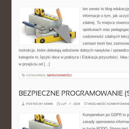
ten serwis to blog edukacyj
informacje o tym, jak uczy
zdalnej. To miejsce stworz
opiekunach oraz pedagogac
codzienność zdalnych lekcji
zamiast teorii bez zastosow
instrukcje, które ułatwiają wdrożenie dobrych nawyków i sprawdz
kategorie to Języki obce w praktyce i Edukacja przyszłości. Idea 
w przejściu od […]
CATEGORIES:
NIERUCHOMOŚCI
BEZPIECZNE PROGRAMOWANIE (
POSTED BY ADMIN
LUT - 7 - 2026
MOŻLIWOŚĆ KOMENTOWAN
Kompendium po GDPR to pla
zasady operowania informa
w życie RODO. Strona jest