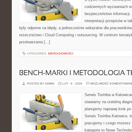
codziennych wyzwaniach w 
bezpieczeństwo informacji. 
interpretacji przepisów w t
były odporne na błędy, a jednocześnie wdrażalne dla pracowników
orzecznictwo i Cloud Computing i outsourcing. W centrum tematy
przetwarzania […]
CATEGORIES:
NIERUCHOMOŚCI
BENCH-MARKI I METODOLOGIA 
POSTED BY ADMIN
LUT - 6 - 2026
MOŻLIWOŚĆ KOMENTOWAN
Serwis Toshiba w Katowicac
stawiamy na rzetelną diagn
planujemy naprawę krok po k
Serwis Toshiba Katowice, t
pracujemy i czego możesz 
kategorie to Nowe Technolog