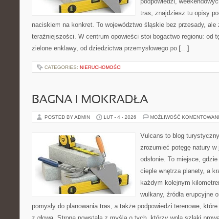
podpowiedzi, weekendowyc
tras, znajdziesz tu opisy p
naciskiem na konkret. To województwo śląskie bez przesady, ale z 
teraźniejszości. W centrum opowieści stoi bogactwo regionu: od 
zielone enklawy, od dziedzictwa przemysłowego po […]
CATEGORIES:
NIERUCHOMOŚCI
BAGNA I MOKRADŁA
POSTED BY ADMIN
LUT - 4 - 2026
MOŻLIWOŚĆ KOMENTOWAN
Vulcans to blog turystyczny
zrozumieć potęgę natury w j
odsłonie. To miejsce, gdzie
cieple wnętrza planety, a kr
każdym kolejnym kilometrem
wulkany, źródła erupcyjne o
pomysły do planowania tras, a także podpowiedzi terenowe, któr
z głową. Strona powstała z myślą o tych, którzy wolą szlaki pro