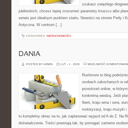
szukasz zwięzłego drogow
jubilerskich, chcesz lepiej zrozumieć parametry kruszcu albo planu
serwis jest idealnym punktem startu. Nowości na stronie Perły i Ko
Antyczna. W centrum […]
CATEGORIES:
NIERUCHOMOŚCI
DANIA
POSTED BY ADMIN
LUT - 1 - 2026
MOŻLIWOŚĆ KOMENTOWAN
Rushmore to blog podróżnic
osobach zakochanych w od
przestrzeń online, w który
konkretną wiedzą. Jeśli pla
Iberii, kraju wina i sera, eu
motoryzacji, kraju muzyki i
tu kompletny obraz na to, jak zaplanować wyjazd od A do Z. Na R
doświadczenie. Treści powstają tak, by pomagać zarówno osobo