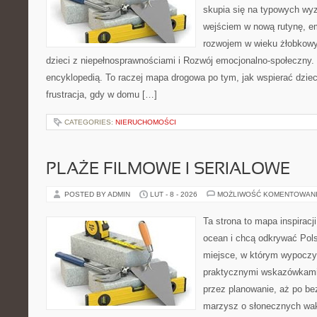
skupia się na typowych wy
wejściem w nową rutynę, em
rozwojem w wieku żłobkowy
dzieci z niepełnosprawnościami i Rozwój emocjonalno-społeczny. 
encyklopedią. To raczej mapa drogowa po tym, jak wspierać dziec
frustracja, gdy w domu […]
CATEGORIES:
NIERUCHOMOŚCI
PLAŻE FILMOWE I SERIALOWE
POSTED BY ADMIN
LUT - 8 - 2026
MOŻLIWOŚĆ KOMENTOWAN
Ta strona to mapa inspiracji
ocean i chcą odkrywać Pols
miejsce, w którym wypoczy
praktycznymi wskazówkami 
przez planowanie, aż po be
marzysz o słonecznych wa