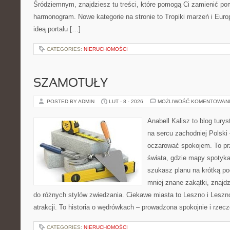
Śródziemnym, znajdziesz tu treści, które pomogą Ci zamienić p
harmonogram. Nowe kategorie na stronie to Tropiki marzeń i Euro
ideą portalu […]
CATEGORIES:
NIERUCHOMOŚCI
SZAMOTUŁY
POSTED BY ADMIN
LUT - 8 - 2026
MOŻLIWOŚĆ KOMENTOWAN
Anabell Kalisz to blog tur
na sercu zachodniej Polski –
oczarować spokojem. To pr
świata, gdzie mapy spotykaj
szukasz planu na krótką po
mniej znane zakątki, znajd
do różnych stylów zwiedzania. Ciekawe miasta to Leszno i Leszno.
atrakcji. To historia o wędrówkach – prowadzona spokojnie i rze
CATEGORIES:
NIERUCHOMOŚCI