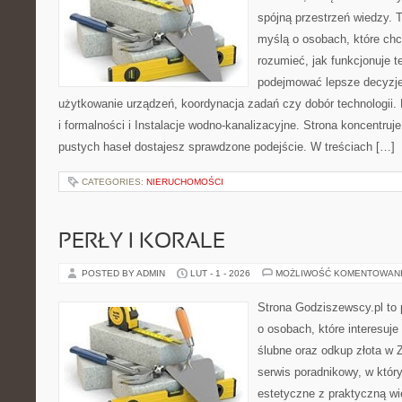
spójną przestrzeń wiedzy. 
myślą o osobach, które chc
rozumieć, jak funkcjonuje te
podejmować lepsze decyzje
użytkowanie urządzeń, koordynacja zadań czy dobór technologii
i formalności i Instalacje wodno-kanalizacyjne. Strona koncentruj
pustych haseł dostajesz sprawdzone podejście. W treściach […]
CATEGORIES:
NIERUCHOMOŚCI
PERŁY I KORALE
POSTED BY ADMIN
LUT - 1 - 2026
MOŻLIWOŚĆ KOMENTOWAN
Strona Godziszewscy.pl to 
o osobach, które interesuje
ślubne oraz odkup złota w 
serwis poradnikowy, w który
estetyczne z praktyczną w