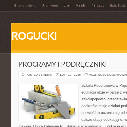
Archiwum
Enej
Kazik
Pierwszy
Strona główna
Spis Treści
ROGUCKI
PROGRAMY I PODRĘCZNIKI
POSTED BY ADMIN
LUT - 12 - 2026
MOŻLIWOŚĆ KOMENTOWA
Szkoła Podstawowa w Popow
edukacja idzie w parze z w
szkolapopow.pl przedstawia
podkreśla misję działań p
opowieść o uczeniu się od 
dalsze etapy edukacyjne, w
rozwoju. Dobre kategorie to Edukacja alternatywna i Edukacja w 