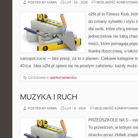
POSTED BY ADMIN
LUT - 10 - 2026
MOŻLIWOŚĆ KOMENTOWA
o2fit.pl to Fitness Klub, kt
do zmiany sylwetki i stylu 
dla osób, które chcą trenow
jednocześnie nie lubią chao
treści, które pomagają pop
tkankę tłuszczową, a także
samopoczucie — bez presji, za to z planem. Ciekawe kategorie to
40-tce. Idea o2fit.pl opiera się na prostym założeniu: każdy moż
CATEGORIES:
NIERUCHOMOŚCI
MUZYKA I RUCH
POSTED BY ADMIN
LUT - 9 - 2026
MOŻLIWOŚĆ KOMENTOWAN
PRZEDSZKOLE NA 5 – serwi
To przestrzeń, w którym ro
dziecko przez żłobek znajd