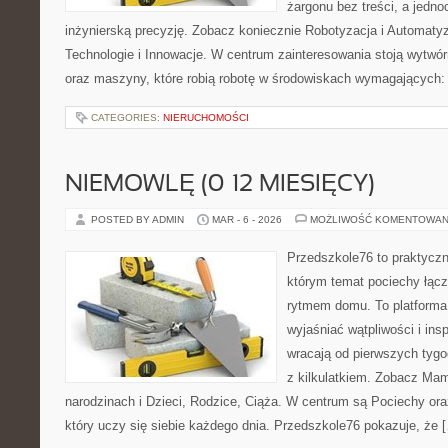
żargonu bez treści, a jedno
inżynierską precyzję. Zobacz koniecznie Robotyzacja i Automaty
Technologie i Innowacje. W centrum zainteresowania stoją wytwór
oraz maszyny, które robią robotę w środowiskach wymagających:
CATEGORIES:
NIERUCHOMOŚCI
NIEMOWLĘ (0–12 MIESIĘCY)
POSTED BY ADMIN
MAR - 6 - 2026
MOŻLIWOŚĆ KOMENTOWAN
Przedszkole76 to praktyczny
którym temat pociechy łącz
rytmem domu. To platforma 
wyjaśniać wątpliwości i ins
wracają od pierwszych tygo
z kilkulatkiem. Zobacz Mama
narodzinach i Dzieci, Rodzice, Ciąża. W centrum są Pociechy ora
który uczy się siebie każdego dnia. Przedszkole76 pokazuje, że 