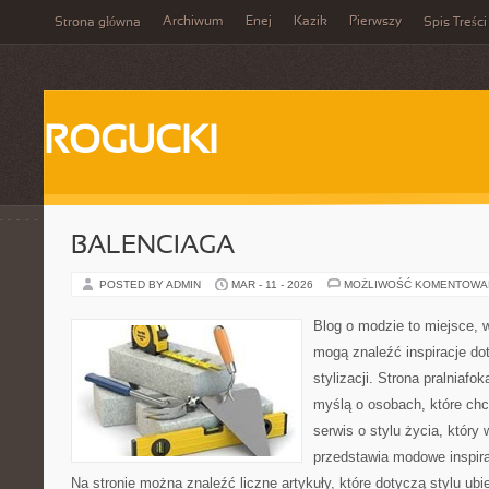
Archiwum
Enej
Kazik
Pierwszy
Strona główna
Spis Treści
ROGUCKI
BALENCIAGA
POSTED BY ADMIN
MAR - 11 - 2026
MOŻLIWOŚĆ KOMENTOWA
Blog o modzie to miejsce, w
mogą znaleźć inspiracje d
stylizacji. Strona pralniafo
myślą o osobach, które chcą
serwis o stylu życia, który
przedstawia modowe inspira
Na stronie można znaleźć liczne artykuły, które dotyczą stylu ubie