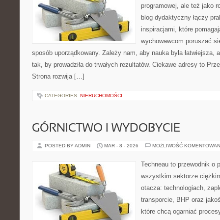
programowej, ale też jako 
blog dydaktyczny łączy pr
inspiracjami, które pomaga
wychowawcom poruszać się
sposób uporządkowany. Zależy nam, aby nauka była łatwiejsza, a
tak, by prowadziła do trwałych rezultatów. Ciekawe adresy to Prze
Strona rozwija […]
CATEGORIES:
NIERUCHOMOŚCI
GÓRNICTWO I WYDOBYCIE
POSTED BY ADMIN
MAR - 8 - 2026
MOŻLIWOŚĆ KOMENTOWAN
Techneau to przewodnik o 
wszystkim sektorze ciężkim
otacza: technologiach, zaple
transporcie, BHP oraz jakoś
które chcą ogarniać proce