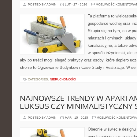
POSTED BY ADMIN
LUT - 27 - 2026
MOŻLIWOŚĆ KOMENTOWA
Ta platforma to wieloaspek
gospodarce wodnej oraz inży
Skupia się na tym, co w pra
miastach i gminach: układy
kanalizacyjne, a także odwo
w sposób inżynierski, ale j
aby po treści mogli sięgać praktycy oraz osoby, które dopiero uc
stronie to Ogrzewanie Budynków i Case Study i Realizacje. W se
CATEGORIES:
NIERUCHOMOŚCI
NAJNOWSZE TRENDY W APARTA
LUKSUS CZY MINIMALISTYCZNY 
POSTED BY ADMIN
MAR - 15 - 2025
MOŻLIWOŚĆ KOMENTOWA
Obecnie w świecie designu
popularnością cieszą się dw