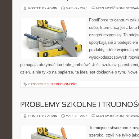
POSTED BY ADMIN
MAR - 9 - 2026
MOŻLIWOŚĆ KOMENTOWAN
FoodForce to centrum zaku
osób, które chcą jeść keto 
czegoś rezygnują. To miej
spotykają się z podejście
produkty, które wspierają st
wysokotłuszczowych rozwią
pomagają utrzymać kontrolę „carbsów”. Jeśli szukasz przestrzeni,
dzień, a nie tylko na papierze, ta idea jest dokładnie o tym. Nowe
CATEGORIES:
NIERUCHOMOŚCI
PROBLEMY SZKOLNE I TRUDNOŚ
POSTED BY ADMIN
MAR - 8 - 2026
MOŻLIWOŚĆ KOMENTOWAN
To miejsce stworzone z myś
szeroko, czyli nie tylko jak