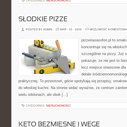
CATEGORIES:
NIERUCHOMOŚCI
SŁODKIE PIZZE
POSTED BY ADMIN
MAR - 10 - 2026
MOŻLIWOŚĆ KOMENTOWA
pizzeriasaxofon.pl to smako
koncentruje się na włoskich
szczególnie na pizzy. Już 
pokazuje, że nie jest to ba
lecz miejsce stworzone dla
detale śródziemnomorskieg
praktycznej. To przestrzeń, gdzie spotykają się przepisy, smako
do włoskiej kuchni. Na stronie widać wyraźnie, że centrum zainte
wielu odsłonach, ale obok […]
CATEGORIES:
NIERUCHOMOŚCI
KETO BEZMIĘSNE I WEGE