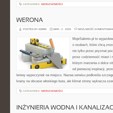
CATEGORIES:
NIERUCHOMOŚCI
WERONA
POSTED BY ADMIN
MAR - 2 - 2026
MOŻLIWOŚĆ KOMENTOWAN
MojeSalento.pl to wyjazdow
o osobach, które chcą zro
nie tylko przez pryzmat po
przez codzienność miast i 
którym marzenia o dolce vit
od pierwszej inspiracji, pr
leniwy wypoczynek na miejscu. Nazwa serwisu podkreśla szczegól
krainy na obcasie włoskiego buta, ale klimat strony wykracza szer
CATEGORIES:
NIERUCHOMOŚCI
INŻYNIERIA WODNA I KANALIZA