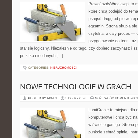
PrawoJazdyWroclaw.pl to m
które chcą podejść do tema
przejść drogę od pierwszej 
egzamin. Strona skupia się
czytelna, a cały proces — 
przygotowanie do teorii, a
stał się logiczny. Niezależnie od tego, czy dopiero zaczynasz i s
po kilku nieudanych […]
CATEGORIES:
NIERUCHOMOŚCI
NOWE TECHNOLOGIE W GRACH
POSTED BY ADMIN
STY - 6 - 2026
MOŻLIWOŚĆ KOMENTOWAN
LumiGranie to miejsce dla o
komputerowe i chcą być na 
w świecie gamigu. Strona p
punkcie zebrać opinie, inst