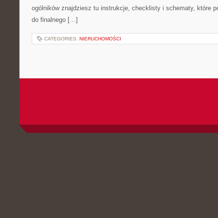
ogólników znajdziesz tu instrukcje, checklisty i schematy, które
do finalnego […]
CATEGORIES:
NIERUCHOMOŚCI