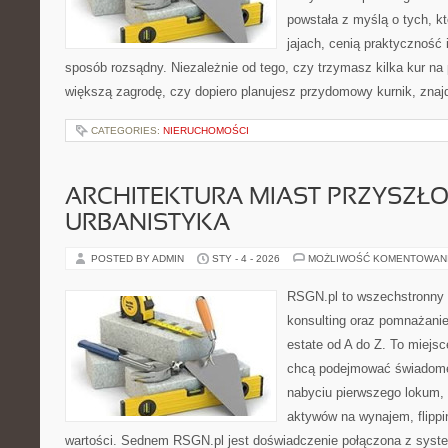
powstała z myślą o tych, k
jajach, cenią praktyczność
sposób rozsądny. Niezależnie od tego, czy trzymasz kilka kur na
większą zagrodę, czy dopiero planujesz przydomowy kurnik, znaj
CATEGORIES:
NIERUCHOMOŚCI
ARCHITEKTURA MIAST PRZYSZŁOŚ
URBANISTYKA
POSTED BY ADMIN
STY - 4 - 2026
MOŻLIWOŚĆ KOMENTOWAN
RSGN.pl to wszechstronny s
konsulting oraz pomnażanie
estate od A do Z. To miejsc
chcą podejmować świadome 
nabyciu pierwszego lokum, 
aktywów na wynajem, flippin
wartości. Sednem RSGN.pl jest doświadczenie połączona z syst