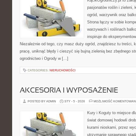
KącikOgrodniczy.pl to zaką
pasjonatów roślin i zieleni,
ogród, warzywnik oraz balk
Strona łączy w sobie komp
warzywach i roślinach balk
inspiruje do eksperymentow
Niezależnie od tego, czy masz duży ogród, znajdziesz tu treści,
pracę, uniknąć błędy i cieszyć się bujną zielenią bez zbędnego 
ogrodnictwo i Ogrody w […]
CATEGORIES:
NIERUCHOMOŚCI
AKCESORIA I WYPOSAŻENIE
POSTED BY ADMIN
STY - 5 - 2026
MOŻLIWOŚĆ KOMENTOWAN
Kury i Koguty to miejsce d
świat domowej hodowli drob
kurami nioskami, przez wyc
utrzymanie sprawnego stada