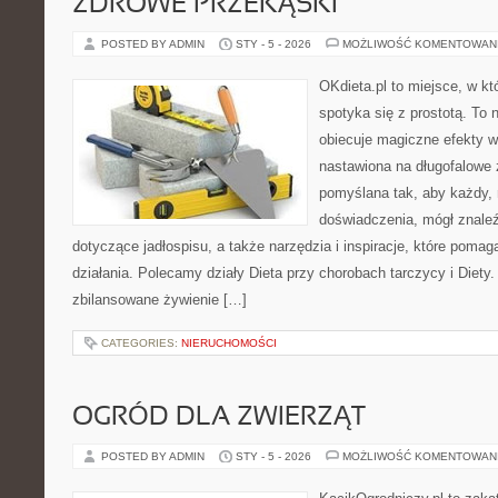
ZDROWE PRZEKĄSKI
POSTED BY ADMIN
STY - 5 - 2026
MOŻLIWOŚĆ KOMENTOWAN
OKdieta.pl to miejsce, w 
spotyka się z prostotą. To n
obiecuje magiczne efekty w 
nastawiona na długofalowe 
pomyślana tak, aby każdy, 
doświadczenia, mógł znale
dotyczące jadłospisu, a także narzędzia i inspiracje, które pomaga
działania. Polecamy działy Dieta przy chorobach tarczycy i Diety
zbilansowane żywienie […]
CATEGORIES:
NIERUCHOMOŚCI
OGRÓD DLA ZWIERZĄT
POSTED BY ADMIN
STY - 5 - 2026
MOŻLIWOŚĆ KOMENTOWAN