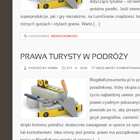
dotyczące tytułów – od wiel
ambitne perełki. Jeśli inte
superprodukcje, jak i gry niezależne, na LumiGranie znajdziesz t
różnych gustach i stylach grania. Warto […]
CATEGORIES:
NIERUCHOMOŚCI
PRAWA TURYSTY W PODRÓŻY
POSTED BY ADMIN
STY - 6 - 2026
MOŻLIWOŚĆ KOMENTOWAN
BlogdlaKonsumenta.pl to p
poradnikowy, który skupia 
życiu najbardziej uwiera: 
prawie cywilnym pokazanyc
powstało po to, aby przepis
język paragrafów, zamienić 
dzięki któremu potrafisz skutecznie zareagować w sporze ze spr
lub kontrahentem. Idea strony jest prosta: prawo ma porządkować,
treści w BlogdlaKonsumenta.pl opierają […]