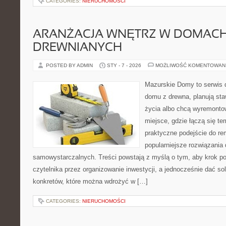
CATEGORIES:
NIERUCHOMOŚCI
ARANŻACJA WNĘTRZ W DOMAC
DREWNIANYCH
POSTED BY ADMIN
STY - 7 - 2026
MOŻLIWOŚĆ KOMENTOWAN
Mazurskie Domy to serwis d
domu z drewna, planują sta
życia albo chcą wyremontow
miejsce, gdzie łączą się tem
praktyczne podejście do re
popularniejsze rozwiązania
samowystarczalnych. Treści powstają z myślą o tym, aby krok p
czytelnika przez organizowanie inwestycji, a jednocześnie dać sol
konkretów, które można wdrożyć w […]
CATEGORIES:
NIERUCHOMOŚCI