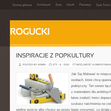
Archiwum
Enej
Kazik
Pierwszy
Strona główna
Spis Treści
ROGUCKI
INSPIRACJE Z POPKULTURY
POSTED BY ADMIN
STY - 8 - 2026
MOŻLIWOŚĆ KOMENTOWAN
Jak Się Malować to miejsc
osobach, które chcą opan
praktyczny. Ten serwis łąc
z materiałami dla ambitnyc
łatwo znaleźć treści dopaso
szukasz natchnienia na cod
wielkie wyjście albo chcesz po prostu lepiej zrozumieć, co działa 