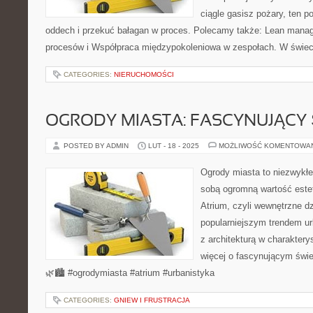
ciągle gasisz pożary, ten p
oddech i przekuć bałagan w proces. Polecamy także: Lean manag
procesów i Współpraca międzypokoleniowa w zespołach. W świec
CATEGORIES:
NIERUCHOMOŚCI
OGRODY MIASTA: FASCYNUJĄCY 
POSTED BY ADMIN
LUT - 18 - 2025
MOŻLIWOŚĆ KOMENTOWA
Ogrody miasta to niezwykłe
sobą ogromną wartość estet
Atrium, czyli wewnętrzne dz
popularniejszym trendem ur
z architekturą w charakter
więcej o fascynującym świe
🌿🏙️ #ogrodymiasta #atrium #urbanistyka
CATEGORIES:
GNIEW I FRUSTRACJA