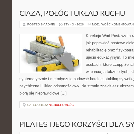
CIĄŻA, POŁÓG I UKŁAD RUCHU
POSTED BY ADMIN
STY - 3 - 2026
MOŻLIWOŚĆ KOMENTOWAN
Korekcja Wad Postawy to r
jak poprawiać postawę ciał
rehabilitację oraz fizykoter
ujęciu edukacyjnym. To mie
osobach, które czują, że ic
wsparcia, a także o tych, k
systematycznie i metodycznie budować bardziej stabilną sylwetk
psychiczne i Układ odpornościowy. Na stronie znajdziesz obszern
biorą się nieprawidłowe […]
CATEGORIES:
NIERUCHOMOŚCI
PILATES I JEGO KORZYŚCI DLA S