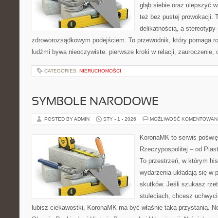
głąb siebie oraz ulepszyć w
też bez pustej prowokacji. 
delikatnością, a stereotypy
zdroworozsądkowym podejściem. To przewodnik, który pomaga ro
ludźmi bywa nieoczywiste: pierwsze kroki w relacji, zauroczenie, 
CATEGORIES:
NIERUCHOMOŚCI
SYMBOLE NARODOWE
POSTED BY ADMIN
STY - 1 - 2026
MOŻLIWOŚĆ KOMENTOWAN
KoronaMK to serwis poświę
Rzeczypospolitej – od Pia
To przestrzeń, w którym his
wydarzenia układają się w p
skutków. Jeśli szukasz rze
stuleciach, chcesz uchwyci
lubisz ciekawostki, KoronaMK ma być właśnie taką przystanią. N