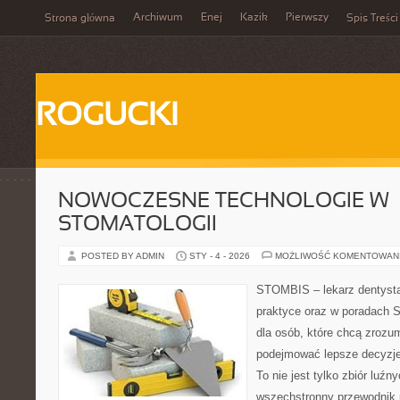
Archiwum
Enej
Kazik
Pierwszy
Strona główna
Spis Treści
ROGUCKI
NOWOCZESNE TECHNOLOGIE W
STOMATOLOGII
POSTED BY ADMIN
STY - 4 - 2026
MOŻLIWOŚĆ KOMENTOWAN
STOMBIS – lekarz dentysta
praktyce oraz w poradach S
dla osób, które chcą zrozum
podejmować lepsze decyzje
To nie jest tylko zbiór luź
wszechstronny przewodnik 