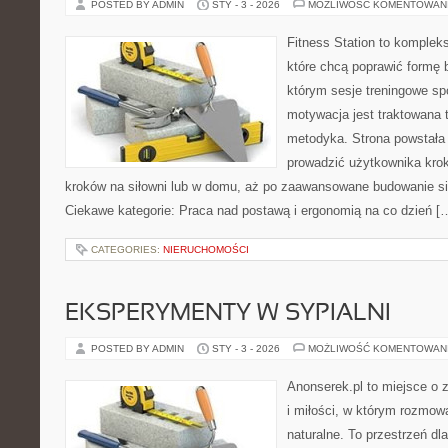
POSTED BY ADMIN
STY - 3 - 2026
MOŻLIWOŚĆ KOMENTOWAN
Fitness Station to komplek
które chcą poprawić formę 
którym sesje treningowe spo
motywacja jest traktowana 
metodyka. Strona powstała
prowadzić użytkownika krok
kroków na siłowni lub w domu, aż po zaawansowane budowanie siły
Ciekawe kategorie: Praca nad postawą i ergonomią na co dzień [
CATEGORIES:
NIERUCHOMOŚCI
EKSPERYMENTY W SYPIALNI
POSTED BY ADMIN
STY - 3 - 2026
MOŻLIWOŚĆ KOMENTOWAN
Anonserek.pl to miejsce o 
i miłości, w którym rozmow
naturalne. To przestrzeń dl