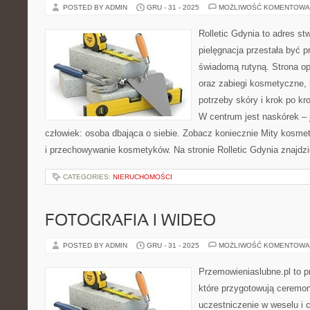
POSTED BY ADMIN
GRU - 31 - 2025
MOŻLIWOŚĆ KOMENTOWA
Rolletic Gdynia to adres s
pielęgnacja przestała być p
świadomą rutyną. Strona op
oraz zabiegi kosmetyczne,
potrzeby skóry i krok po k
W centrum jest naskórek – j
człowiek: osoba dbająca o siebie. Zobacz koniecznie Mity kosmet
i przechowywanie kosmetyków. Na stronie Rolletic Gdynia znajdzi
CATEGORIES:
NIERUCHOMOŚCI
FOTOGRAFIA I WIDEO
POSTED BY ADMIN
GRU - 31 - 2025
MOŻLIWOŚĆ KOMENTOWA
Przemowieniaslubne.pl to p
które przygotowują ceremon
uczestniczenie w weselu i 