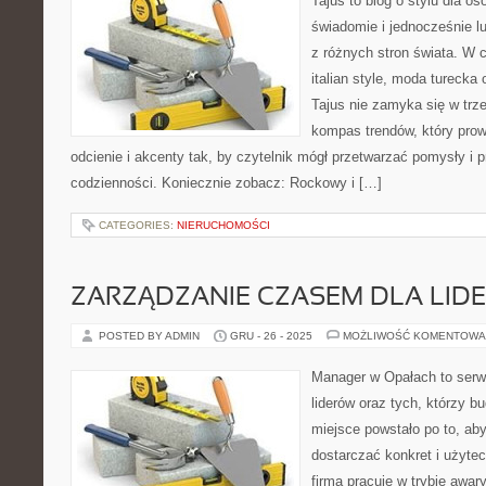
Tajus to blog o stylu dla os
świadomie i jednocześnie l
z różnych stron świata. W c
italian style, moda turecka
Tajus nie zamyka się w trze
kompas trendów, który prowa
odcienie i akcenty tak, by czytelnik mógł przetwarzać pomysły i p
codzienności. Koniecznie zobacz: Rockowy i […]
CATEGORIES:
NIERUCHOMOŚCI
ZARZĄDZANIE CZASEM DLA LID
POSTED BY ADMIN
GRU - 26 - 2025
MOŻLIWOŚĆ KOMENTOWA
Manager w Opałach to serwi
liderów oraz tych, którzy bu
miejsce powstało po to, ab
dostarczać konkret i użyte
firma pracuje w trybie awar