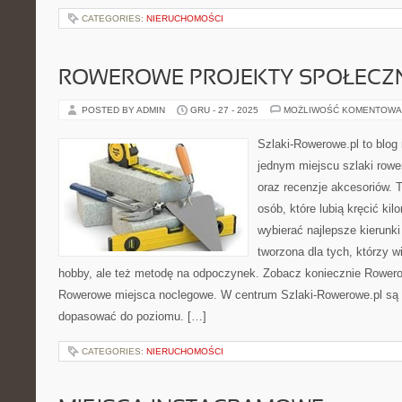
CATEGORIES:
NIERUCHOMOŚCI
ROWEROWE PROJEKTY SPOŁECZN
POSTED BY ADMIN
GRU - 27 - 2025
MOŻLIWOŚĆ KOMENTOWA
Szlaki-Rowerowe.pl to blog 
jednym miejscu szlaki rowe
oraz recenzje akcesoriów. To
osób, które lubią kręcić ki
wybierać najlepsze kierunki
tworzona dla tych, którzy w
hobby, ale też metodę na odpoczynek. Zobacz koniecznie Rowerowa
Rowerowe miejsca noclegowe. W centrum Szlaki-Rowerowe.pl są 
dopasować do poziomu. […]
CATEGORIES:
NIERUCHOMOŚCI