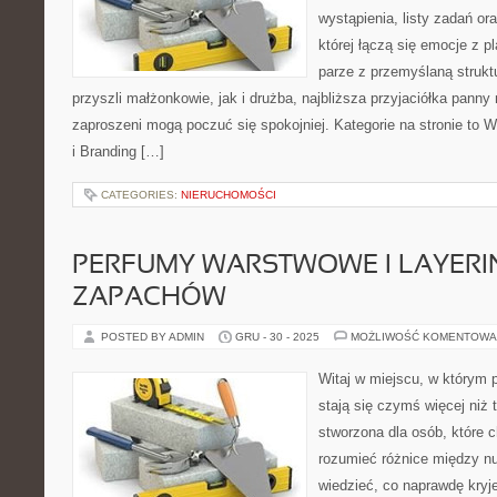
wystąpienia, listy zadań or
której łączą się emocje z p
parze z przemyślaną strukt
przyszli małżonkowie, jak i drużba, najbliższa przyjaciółka panny 
zaproszeni mogą poczuć się spokojniej. Kategorie na stronie to W
i Branding […]
CATEGORIES:
NIERUCHOMOŚCI
PERFUMY WARSTWOWE I LAYERI
ZAPACHÓW
POSTED BY ADMIN
GRU - 30 - 2025
MOŻLIWOŚĆ KOMENTOWA
Witaj w miejscu, w którym 
stają się czymś więcej niż t
stworzona dla osób, które
rozumieć różnice między n
wiedzieć, co naprawdę kryje