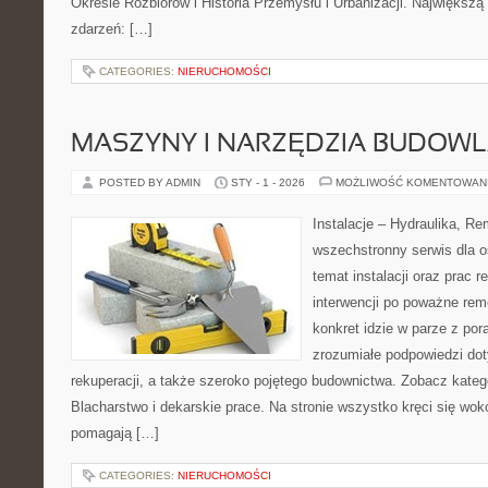
Okresie Rozbiorów i Historia Przemysłu i Urbanizacji. Największą si
zdarzeń: […]
CATEGORIES:
NIERUCHOMOŚCI
MASZYNY I NARZĘDZIA BUDOW
POSTED BY ADMIN
STY - 1 - 2026
MOŻLIWOŚĆ KOMENTOWAN
Instalacje – Hydraulika, R
wszechstronny serwis dla o
temat instalacji oraz prac
interwencji po poważne rem
konkret idzie w parze z por
zrozumiałe podpowiedzi dot
rekuperacji, a także szeroko pojętego budownictwa. Zobacz katego
Blacharstwo i dekarskie prace. Na stronie wszystko kręci się wok
pomagają […]
CATEGORIES:
NIERUCHOMOŚCI