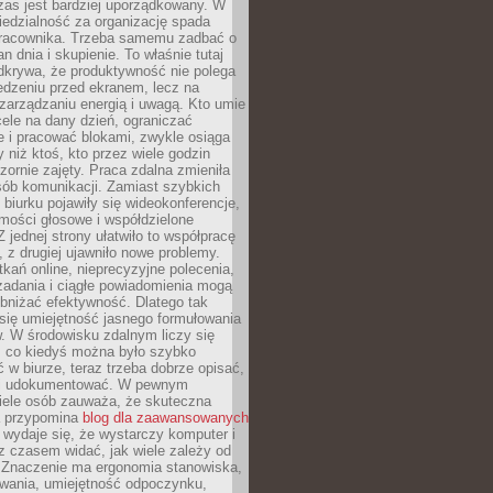
zas jest bardziej uporządkowany. W
edzialność za organizację spada
pracownika. Trzeba samemu zadbać o
lan dnia i skupienie. To właśnie tutaj
odkrywa, że produktywność nie polega
edzeniu przed ekranem, lecz na
arządzaniu energią i uwagą. Kto umie
ele na dany dzień, ograniczać
 i pracować blokami, zwykle osiąga
y niż ktoś, kto przez wiele godzin
zornie zajęty. Praca zdalna zmieniła
sób komunikacji. Zamiast szybkich
biurku pojawiły się wideokonferencje,
mości głosowe i współdzielone
 jednej strony ułatwiło to współpracę
, z drugiej ujawniło nowe problemy.
kań online, nieprecyzyjne polecenia,
zadania i ciągłe powiadomienia mogą
bniżać efektywność. Dlatego tak
się umiejętność jasnego formułowania
. W środowisku zdalnym liczy się
, co kiedyś można było szybko
 w biurze, teraz trzeba dobrze opisać,
 i udokumentować. W pewnym
ele osób zauważa, że skuteczna
a przypomina
blog dla zaawansowanych
wydaje się, że wystarczy komputer i
e z czasem widać, jak wiele zależy od
 Znaczenie ma ergonomia stanowiska,
owania, umiejętność odpoczynku,