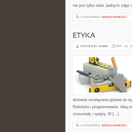
nie jest tylko zbiór „ładnych zdjęć 
CATEGORIES:
NIERUCHOMOŚCI
ETYKA
POSTED BY ADMIN
STY - 11 - 
dostanie rozwiązania gotowe do wy
Robotyka i programowanie. Ideą se
zrozumiały i spójny. W […]
CATEGORIES:
NIERUCHOMOŚCI