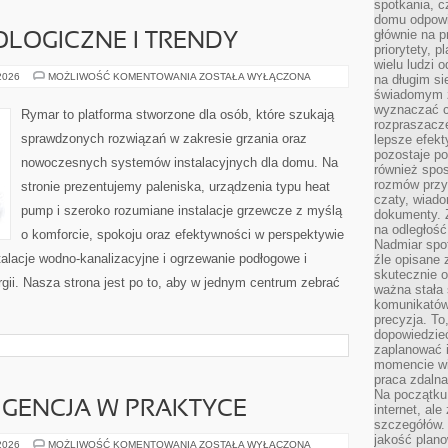
spotkania, c
domu odpowi
głównie na 
LOGICZNE I TRENDY
priorytety, p
wielu ludzi 
NOWINKI
 2026
MOŻLIWOŚĆ KOMENTOWANIA
ZOSTAŁA WYŁĄCZONA
na długim si
TECHNOLOGICZNE
świadomym z
I
wyznaczać c
TRENDY
Rymar to platforma stworzone dla osób, które szukają
rozpraszacze
sprawdzonych rozwiązań w zakresie grzania oraz
lepsze efekt
pozostaje po
nowoczesnych systemów instalacyjnych dla domu. Na
również spo
rozmów przy 
stronie prezentujemy paleniska, urządzenia typu heat
czaty, wiado
pump i szeroko rozumiane instalacje grzewcze z myślą
dokumenty. Z
na odległość
o komforcie, spokoju oraz efektywności w perspektywie
Nadmiar spot
stalacje wodno-kanalizacyjne i ogrzewanie podłogowe i
źle opisane 
skutecznie o
ii. Nasza strona jest po to, aby w jednym centrum zebrać
ważna stała 
komunikatów
precyzja. To
dopowiedzieć
zaplanować
momencie wi
praca zdaln
Na początku 
IGENCJA W PRAKTYCE
internet, al
szczegółów.
jakość plan
SZTUCZNA
 2026
MOŻLIWOŚĆ KOMENTOWANIA
ZOSTAŁA WYŁĄCZONA