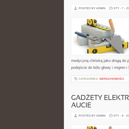
POSTED BY ADMIN
STY - 7 - 2
medycyną chińską jako drogą do pr
podejście do bólu głowy i migren i
CATEGORIES:
NIERUCHOMOŚCI
GADŻETY ELEKTR
AUCIE
POSTED BY ADMIN
STY - 6 - 2