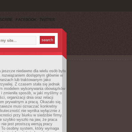
SCRIBE
FACEBOOK
TWITTER
 jeszcze niedawno dla wielu osób była
, rozwiązaniem dostępnym głównie w
ranżach lub traktowanym jako
zywilej. Z czasem stała się jednak
ym modelem wykonywania obowiązków
i zmieniła sposób, w jaki myślimy o
i, organizacji dnia oraz relacji
em prywatnym a pracą. Okazało się,
e zawsze musi oznaczać konkretny
skuteczność nie wynika wyłącznie z
ecności przy biurku w siedzibie firmy.
e szybko wyszło na jaw, że praca
 nie jest prostszą wersją pracy
j. To osobny system, który wymaga