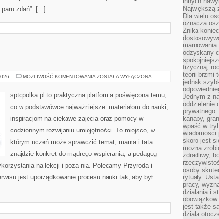
innych nawy
Największą z
i paru zdań”. […]
Dla wielu o
oznacza oszc
Znika konie
dostosowywa
marnowania 
odzyskany c
spokojniejsz
fizyczną, ro
teorii brzmi
ETYKA
2026
MOŻLIWOŚĆ KOMENTOWANIA
ZOSTAŁA WYŁĄCZONA
jednak szybk
odpowiednieg
sptopolka.pl to praktyczna platforma poświęcona temu,
Jednym z na
oddzielenie
co w podstawówce najważniejsze: materiałom do nauki,
prywatnego. 
inspiracjom na ciekawe zajęcia oraz pomocy w
kanapy, gran
wpaść w tryb
codziennym rozwijaniu umiejętności. To miejsce, w
wiadomości 
skoro jest s
którym uczeń może sprawdzić temat, mama i tata
można zrobi
znajdzie konkret do mądrego wspierania, a pedagog
zdradliwy, b
rzeczywistoś
korzystania na lekcji i poza nią. Polecamy Przyroda i
osoby skutec
rwisu jest uporządkowanie procesu nauki tak, aby był
rytuały. Ust
pracy, wyzna
działania i 
obowiązków 
jest także s
działa otocz