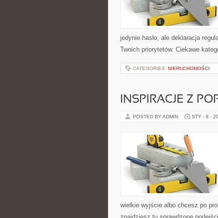
jedynie hasło, ale deklaracja regul
Twoich priorytetów. Ciekawe kateg
CATEGORIES:
NIERUCHOMOŚCI
INSPIRACJE Z P
POSTED BY ADMIN
STY - 8 - 2
wielkie wyjście albo chcesz po pro
znajdziesz tu sprawdzone podejśc