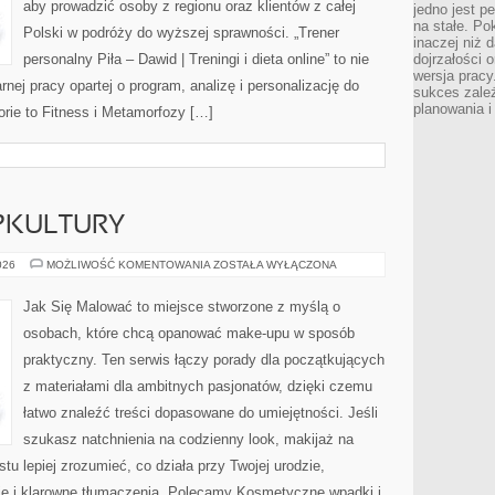
aby prowadzić osoby z regionu oraz klientów z całej
jedno jest p
na stałe. P
Polski w podróży do wyższej sprawności. „Trener
inaczej niż 
personalny Piła – Dawid | Treningi i dieta online” to nie
dojrzałości o
wersja pracy
arnej pracy opartej o program, analizę i personalizację do
sukces zależ
planowania i
orie to Fitness i Metamorfozy […]
OPKULTURY
INSPIRACJE
026
MOŻLIWOŚĆ KOMENTOWANIA
ZOSTAŁA WYŁĄCZONA
Z
POPKULTURY
Jak Się Malować to miejsce stworzone z myślą o
osobach, które chcą opanować make-upu w sposób
praktyczny. Ten serwis łączy porady dla początkujących
z materiałami dla ambitnych pasjonatów, dzięki czemu
łatwo znaleźć treści dopasowane do umiejętności. Jeśli
szukasz natchnienia na codzienny look, makijaż na
stu lepiej zrozumieć, co działa przy Twojej urodzie,
ie i klarowne tłumaczenia. Polecamy Kosmetyczne wpadki i