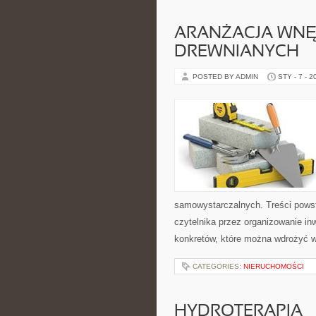
ARANŻACJA WN
DREWNIANYCH
POSTED BY ADMIN
STY - 7 - 2
samowystarczalnych. Treści powst
czytelnika przez organizowanie inw
konkretów, które można wdrożyć 
CATEGORIES:
NIERUCHOMOŚCI
HYDROTERAPIA