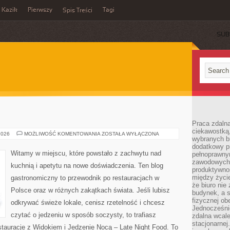
Kazik
Pierwszy
Tagi
Spis Treści
SUB
Praca zdalna
ciekawostką
FINE
2026
MOŻLIWOŚĆ KOMENTOWANIA
ZOSTAŁA WYŁĄCZONA
wybranych b
DINING
dodatkowy pr
Witamy w miejscu, które powstało z zachwytu nad
pełnoprawn
zawodowych 
kuchnią i apetytu na nowe doświadczenia. Ten blog
produktywnośc
między życi
gastronomiczny to przewodnik po restauracjach w
że biuro ni
Polsce oraz w różnych zakątkach świata. Jeśli lubisz
budynek, a 
fizycznej ob
odkrywać świeże lokale, cenisz rzetelność i chcesz
Jednocześni
czytać o jedzeniu w sposób soczysty, to trafiasz
zdalna wcale
stacjonarne
estauracje z Widokiem i Jedzenie Nocą – Late Night Food. To