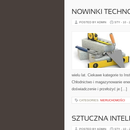
NOWINKI TECHNO
POSTED BY ADMIN
STY - 10 -
wielu lat. Ciekawe kategorie to In
Chłodnictwo i magazynowanie energ
doświadczenie i przełożyć je […]
CATEGORIES:
NIERUCHOMOŚCI
SZTUCZNA INTEL
POSTED BY ADMIN
STY - 10 -