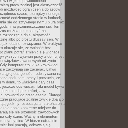
ków i większej świadomości.
aletą pracy zdalnej jest elastyczność.
sób możliwość ograniczenia dojazdów
zędność czasu, pieniędzy i energii.
czność codziennego stania w korkach,
nia się do sztywnego rytmu biura oraz
godzin na przemieszczanie się. Ten
zas można przeznaczyć na
e rozpoczęcie dnia, aktywność
dzinę albo po prostu dłuższy sen. W
 to jak idealne rozwiązanie. W praktyce
o okazuje się, że wolność bez
o planu potrafi zmienić się w chaos.
jwiększych wyzwań pracy z domu jest
 obowiązków zawodowych od życia
Gdy komputer stoi kilka kroków od
ice zaczynają się zacierać. Łatwo
 ciągłej dostępności, odpisywania na
poza godzinami pracy i poczucia, że
ię w domu, to właściwie cały czas
ć jeszcze coś więcej. Taki model bywa
o pozornie daje komfort, a w
ci prowadzi do przeciążenia. Dlatego
znie pracujące zdalnie zwykle dbają o
alają godziny rozpoczęcia i zakończenia
czają sobie konkretne miejsce do
starają się nie przenosić zawodowych
na cały dzień. Ważnym elementem
amodyscyplina. W biurze naturalnie
enie: inni pracują, odbywają się