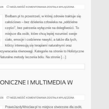
HYDROTERAPIA
026
MOŻLIWOŚĆ KOMENTOWANIA
ZOSTAŁA WYŁĄCZONA
Bodbam.pl to przestrzeń, w której zdrowie traktuje się
całościowo – bez dzielenia człowieka na „oddzielne
części”, bez patrzenia wyłącznie na dolegliwości. To
miejsce dla osób, które chcą lepiej rozumieć swoje
ciało, emocje i codzienne nawyki, a także dla tych,
którzy interesują się terapiami naturalnymi oraz
zywracania równowagi. Kategorie na stronie to Holistyczne
 Naturalne metody leczenia bólu. Na stronie […]
ONICZNE I MULTIMEDIA W
GADŻETY
026
MOŻLIWOŚĆ KOMENTOWANIA
ZOSTAŁA WYŁĄCZONA
ELEKTRONICZNE
I
MULTIMEDIA
PrawoJazdyWroclaw.pl to miejsce stworzone dla osób,
W