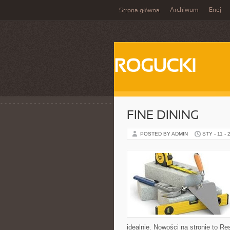
Archiwum
Enej
Strona główna
ROGUCKI
FINE DINING
POSTED BY ADMIN
STY - 11 - 
idealnie. Nowości na stronie to R