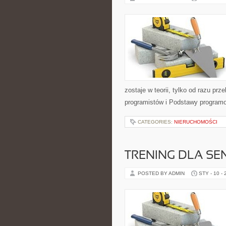
zostaje w teorii, tylko od razu pr
programistów i Podstawy program
CATEGORIES:
NIERUCHOMOŚCI
TRENING DLA SE
POSTED BY ADMIN
STY - 10 -