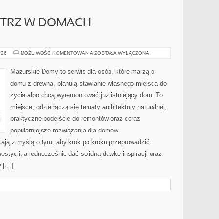
ĘTRZ W DOMACH
ARANŻACJA
026
MOŻLIWOŚĆ KOMENTOWANIA
ZOSTAŁA WYŁĄCZONA
WNĘTRZ
W
DOMACH
Mazurskie Domy to serwis dla osób, które marzą o
DREWNIANYCH
domu z drewna, planują stawianie własnego miejsca do
życia albo chcą wyremontować już istniejący dom. To
miejsce, gdzie łączą się tematy architektury naturalnej,
praktyczne podejście do remontów oraz coraz
popularniejsze rozwiązania dla domów
ają z myślą o tym, aby krok po kroku przeprowadzić
estycji, a jednocześnie dać solidną dawkę inspiracji oraz
w […]