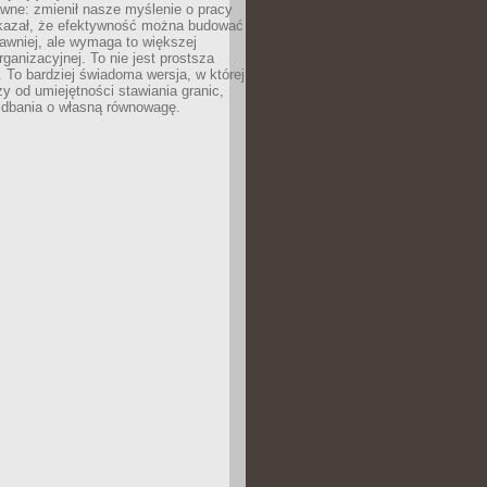
ewne: zmienił nasze myślenie o pracy
okazał, że efektywność można budować
dawniej, ale wymaga to większej
rganizacyjnej. To nie jest prostsza
. To bardziej świadoma wersja, w której
y od umiejętności stawiania granic,
 dbania o własną równowagę.