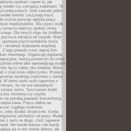
dzenia spotkań i nawet to, jak
ię notatki czy zarządza zadaniami. To
yń połączonych. Jeśli zawodzi jeden
ostałe również zaczynają tracić
 Nie można pominąć wpływu pracy
elacje międzyludzkie. Dla części osób
u oznacza większy spokój i mniej
cznego. Dla innych staje się źródłem
 poczucia odcięcia od zespołu. Brak
, spontanicznych kontaktów może
zi i utrudniać budowanie wspólnej
y. Z tego powodu coraz więcej firm
ukać równowagi. Organizują regularne
tegracyjne, tworzą przestrzeń do mniej
rozmów online albo wprowadzają model
tóry łączy zalety obu światów. Warto
eć o znaczeniu odpoczynku. W pracy
 przerwy wynikają częściowo z samej
ia. W domu wiele osób zapomina o
 ekranu, bo nie ma naturalnych
 zmiany rytmu. Tymczasem krótki
la bez monitora czy zwykłe
ie się potrafią poprawić koncentrację
 kolejna kawa. Praca zdalna nie
czać ciągłego siedzenia.
e, żeby działać skutecznie, trzeba
regularnie odchodzić od pracy. Model
anie z nami na długo, choć zapewne
ował. Nie każda branża i nie każdy
ajdują się w nim równie dobrze, ale