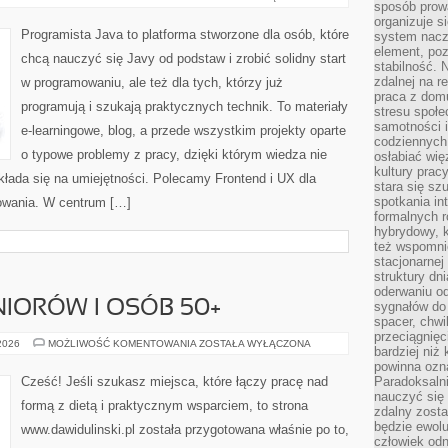
sposób prowa
INTELIGENCJA
W
organizuje s
PRAKTYCE
Programista Java to platforma stworzone dla osób, które
system nacz
element, poz
chcą nauczyć się Javy od podstaw i zrobić solidny start
stabilność.
zdalnej na r
w programowaniu, ale też dla tych, którzy już
praca z dom
programują i szukają praktycznych technik. To materiały
stresu społe
samotności i
e-learningowe, blog, a przede wszystkim projekty oparte
codziennych
o typowe problemy z pracy, dzięki którym wiedza nie
osłabiać wię
kultury prac
zekłada się na umiejętności. Polecamy Frontend i UX dla
stara się sz
spotkania in
owania. W centrum […]
formalnych 
hybrydowy, k
też wspomni
stacjonarnej
struktury dn
oderwaniu od
NIORÓW I OSÓB 50+
sygnałów do
spacer, chwi
przeciągnięc
TRENING
 2026
MOŻLIWOŚĆ KOMENTOWANIA
ZOSTAŁA WYŁĄCZONA
bardziej niż
DLA
SENIORÓW
powinna ozna
I
Cześć! Jeśli szukasz miejsca, które łączy pracę nad
Paradoksalni
OSÓB
nauczyć się 
50+
formą z dietą i praktycznym wsparciem, to strona
zdalny zost
będzie ewolu
www.dawidulinski.pl została przygotowana właśnie po to,
człowiek odn