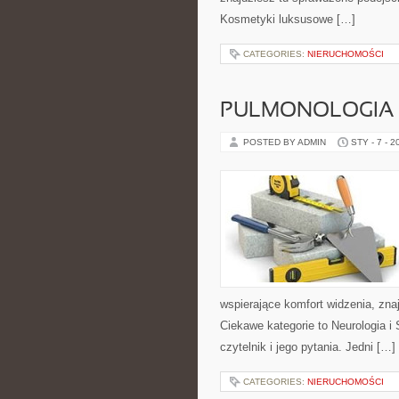
Kosmetyki luksusowe […]
CATEGORIES:
NIERUCHOMOŚCI
PULMONOLOGIA
POSTED BY ADMIN
STY - 7 - 2
wspierające komfort widzenia, zn
Ciekawe kategorie to Neurologia i 
czytelnik i jego pytania. Jedni […]
CATEGORIES:
NIERUCHOMOŚCI