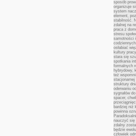
sposób prowa
organizuje s
system nacz
element, poz
stabilność.
zdalnej na r
praca z dom
stresu społe
samotności i
codziennych
osłabiać wię
kultury prac
stara się sz
spotkania in
formalnych 
hybrydowy, k
też wspomni
stacjonarnej
struktury dn
oderwaniu od
sygnałów do
spacer, chwi
przeciągnięc
bardziej niż
powinna ozna
Paradoksalni
nauczyć się 
zdalny zost
będzie ewolu
człowiek odn