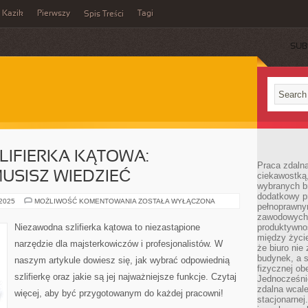
Kazik
Pierwszy
Tagi
Spis Treści
SUB
LIFIERKA KĄTOWA:
Praca zdalna
USISZ WIEDZIEĆ
ciekawostką
wybranych b
dodatkowy pr
NIEZAWODNA
 2025
MOŻLIWOŚĆ KOMENTOWANIA
ZOSTAŁA WYŁĄCZONA
pełnoprawn
SZLIFIERKA
KĄTOWA:
zawodowych 
WSZYSTKO,
Niezawodna szlifierka kątowa to niezastąpione
produktywnośc
CO
między życi
MUSISZ
narzędzie dla majsterkowiczów i profesjonalistów. W
WIEDZIEĆ
że biuro ni
budynek, a 
naszym artykule dowiesz się, jak wybrać odpowiednią
fizycznej ob
szlifierkę oraz jakie są jej najważniejsze funkcje. Czytaj
Jednocześni
zdalna wcale
więcej, aby być przygotowanym do każdej pracowni!
stacjonarne