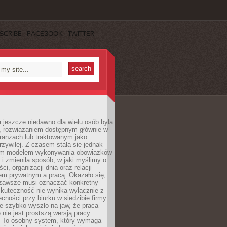
SCRIBE
FACEBOOK
TWITTER
 jeszcze niedawno dla wielu osób była
, rozwiązaniem dostępnym głównie w
ranżach lub traktowanym jako
zywilej. Z czasem stała się jednak
ym modelem wykonywania obowiązków
i zmieniła sposób, w jaki myślimy o
i, organizacji dnia oraz relacji
em prywatnym a pracą. Okazało się,
e zawsze musi oznaczać konkretny
skuteczność nie wynika wyłącznie z
ecności przy biurku w siedzibie firmy.
e szybko wyszło na jaw, że praca
 nie jest prostszą wersją pracy
j. To osobny system, który wymaga