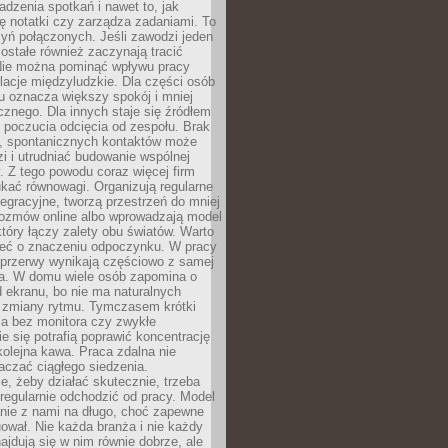
dzenia spotkań i nawet to, jak
ię notatki czy zarządza zadaniami. To
yń połączonych. Jeśli zawodzi jeden
ostałe również zaczynają tracić
 Nie można pominąć wpływu pracy
elacje międzyludzkie. Dla części osób
u oznacza większy spokój i mniej
cznego. Dla innych staje się źródłem
 poczucia odcięcia od zespołu. Brak
, spontanicznych kontaktów może
zi i utrudniać budowanie wspólnej
y. Z tego powodu coraz więcej firm
ukać równowagi. Organizują regularne
tegracyjne, tworzą przestrzeń do mniej
rozmów online albo wprowadzają model
tóry łączy zalety obu światów. Warto
eć o znaczeniu odpoczynku. W pracy
 przerwy wynikają częściowo z samej
ia. W domu wiele osób zapomina o
 ekranu, bo nie ma naturalnych
 zmiany rytmu. Tymczasem krótki
la bez monitora czy zwykłe
ie się potrafią poprawić koncentrację
 kolejna kawa. Praca zdalna nie
czać ciągłego siedzenia.
e, żeby działać skutecznie, trzeba
regularnie odchodzić od pracy. Model
anie z nami na długo, choć zapewne
ował. Nie każda branża i nie każdy
ajdują się w nim równie dobrze, ale