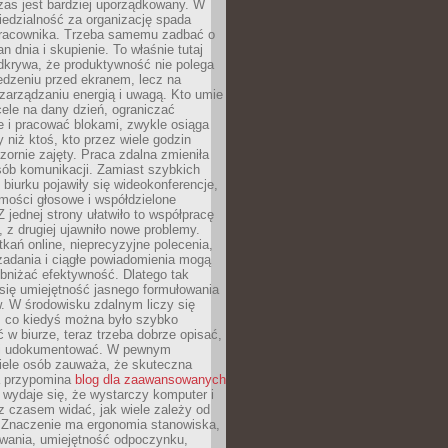
zas jest bardziej uporządkowany. W
edzialność za organizację spada
pracownika. Trzeba samemu zadbać o
lan dnia i skupienie. To właśnie tutaj
odkrywa, że produktywność nie polega
edzeniu przed ekranem, lecz na
arządzaniu energią i uwagą. Kto umie
ele na dany dzień, ograniczać
 i pracować blokami, zwykle osiąga
y niż ktoś, kto przez wiele godzin
zornie zajęty. Praca zdalna zmieniła
sób komunikacji. Zamiast szybkich
biurku pojawiły się wideokonferencje,
mości głosowe i współdzielone
 jednej strony ułatwiło to współpracę
, z drugiej ujawniło nowe problemy.
kań online, nieprecyzyjne polecenia,
zadania i ciągłe powiadomienia mogą
bniżać efektywność. Dlatego tak
się umiejętność jasnego formułowania
. W środowisku zdalnym liczy się
, co kiedyś można było szybko
 w biurze, teraz trzeba dobrze opisać,
 i udokumentować. W pewnym
ele osób zauważa, że skuteczna
a przypomina
blog dla zaawansowanych
wydaje się, że wystarczy komputer i
e z czasem widać, jak wiele zależy od
 Znaczenie ma ergonomia stanowiska,
owania, umiejętność odpoczynku,