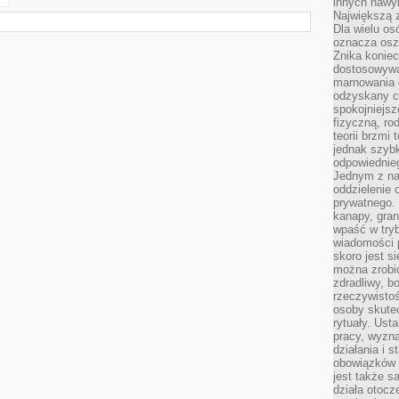
innych nawy
Największą z
Dla wielu o
oznacza oszc
Znika konie
dostosowywa
marnowania 
odzyskany c
spokojniejsz
fizyczną, ro
teorii brzmi
jednak szybk
odpowiednieg
Jednym z na
oddzielenie
prywatnego. 
kanapy, gran
wpaść w tryb
wiadomości 
skoro jest s
można zrobi
zdradliwy, b
rzeczywistoś
osoby skutec
rytuały. Ust
pracy, wyzna
działania i 
obowiązków 
jest także s
działa otocz