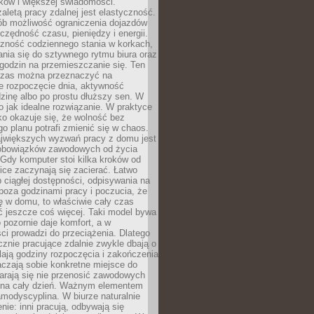
ków i większej świadomości.
aletą pracy zdalnej jest elastyczność.
sób możliwość ograniczenia dojazdów
zędność czasu, pieniędzy i energii.
czność codziennego stania w korkach,
nia się do sztywnego rytmu biura oraz
godzin na przemieszczanie się. Ten
zas można przeznaczyć na
e rozpoczęcie dnia, aktywność
dzinę albo po prostu dłuższy sen. W
 to jak idealne rozwiązanie. W praktyce
o okazuje się, że wolność bez
o planu potrafi zmienić się w chaos.
jwiększych wyzwań pracy z domu jest
 obowiązków zawodowych od życia
Gdy komputer stoi kilka kroków od
ice zaczynają się zacierać. Łatwo
 ciągłej dostępności, odpisywania na
poza godzinami pracy i poczucia, że
ię w domu, to właściwie cały czas
ć jeszcze coś więcej. Taki model bywa
o pozornie daje komfort, a w
ci prowadzi do przeciążenia. Dlatego
znie pracujące zdalnie zwykle dbają o
alają godziny rozpoczęcia i zakończenia
czają sobie konkretne miejsce do
starają się nie przenosić zawodowych
na cały dzień. Ważnym elementem
amodyscyplina. W biurze naturalnie
enie: inni pracują, odbywają się