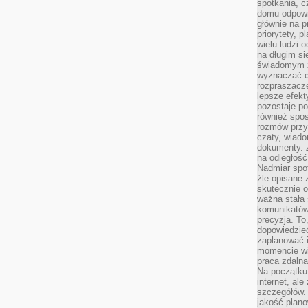
spotkania, c
domu odpowi
głównie na 
priorytety, p
wielu ludzi 
na długim si
świadomym z
wyznaczać c
rozpraszacze
lepsze efekt
pozostaje po
również spo
rozmów przy 
czaty, wiado
dokumenty. Z
na odległość
Nadmiar spot
źle opisane 
skutecznie o
ważna stała 
komunikatów
precyzja. To
dopowiedzieć
zaplanować
momencie wi
praca zdaln
Na początku 
internet, al
szczegółów.
jakość plan