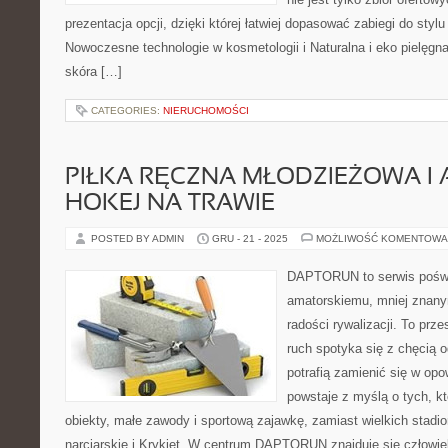
prezentacja opcji, dzięki której łatwiej dopasować zabiegi do stylu
Nowoczesne technologie w kosmetologii i Naturalna i eko pielęgn
skóra […]
CATEGORIES:
NIERUCHOMOŚCI
PIŁKA RĘCZNA MŁODZIEŻOWA I 
HOKEJ NA TRAWIE
POSTED BY ADMIN
GRU - 21 - 2025
MOŻLIWOŚĆ KOMENTOWA
DAPTORUN to serwis poświ
amatorskiemu, mniej znan
radości rywalizacji. To prze
ruch spotyka się z chęcią o
potrafią zamienić się w opo
powstaje z myślą o tych, k
obiekty, małe zawody i sportową zajawkę, zamiast wielkich stadi
narciarskie i Krykiet. W centrum DAPTORUN znajduje się człowiek