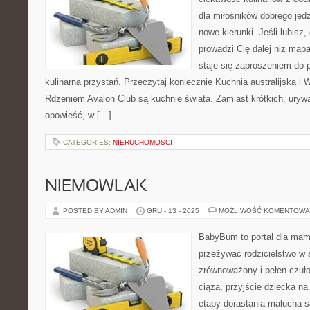
dla miłośników dobrego jed
nowe kierunki. Jeśli lubisz
prowadzi Cię dalej niż map
staje się zaproszeniem do p
kulinarna przystań. Przeczytaj koniecznie Kuchnia australijska i W
Rdzeniem Avalon Club są kuchnie świata. Zamiast krótkich, uryw
opowieść, w […]
CATEGORIES:
NIERUCHOMOŚCI
NIEMOWLAK
POSTED BY ADMIN
GRU - 13 - 2025
MOŻLIWOŚĆ KOMENTOWA
BabyBum to portal dla mam 
przeżywać rodzicielstwo w
zrównoważony i pełen czuło
ciąża, przyjście dziecka na
etapy dorastania malucha s