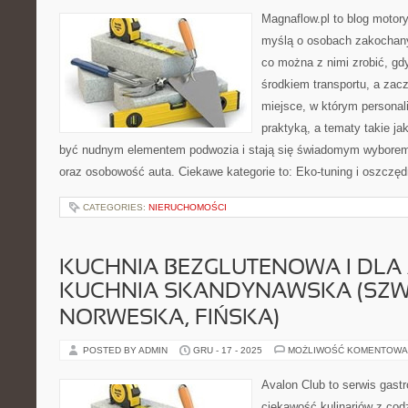
Magnaflow.pl to blog motory
myślą o osobach zakochany
co można z nimi zrobić, gdy
środkiem transportu, a zac
miejsce, w którym personal
praktyką, a tematy takie j
być nudnym elementem podwozia i stają się świadomym wyborem
oraz osobowość auta. Ciekawe kategorie to: Eko-tuning i oszczę
CATEGORIES:
NIERUCHOMOŚCI
KUCHNIA BEZGLUTENOWA I DLA 
KUCHNIA SKANDYNAWSKA (SZW
NORWESKA, FIŃSKA)
POSTED BY ADMIN
GRU - 17 - 2025
MOŻLIWOŚĆ KOMENTOWA
Avalon Club to serwis gast
ciekawość kulinariów z codz