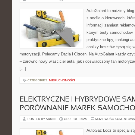
AutoGalant to rodzimy blo
z myślą o kierowcach, któr
informacji zamiast reklamo
którym testy samochodów, 
praktyczne tipy, rankingi au
analizy kosztów łączą się 
motoryzacji. Polecamy Dacia i Citroën. Na AutoGalant każdy czyte
– zarówno nowy właściciel auta, jak i doświadczony fan motoryzacj
[…]
CATEGORIES:
NIERUCHOMOŚCI
ELEKTRYCZNE I HYBRYDOWE SA
PORÓWNANIE MAREK SAMOCH
POSTED BY ADMIN
GRU - 10 - 2025
MOŻLIWOŚĆ KOMENTOWA
AutoGaz Łódź to specjalist