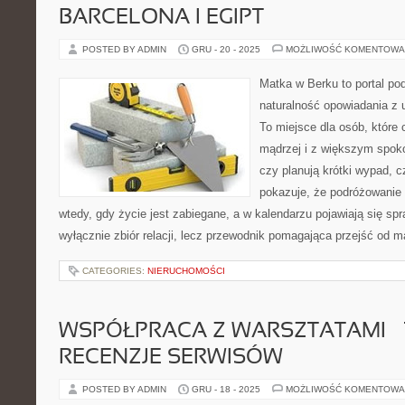
BARCELONA I EGIPT
POSTED BY ADMIN
GRU - 20 - 2025
MOŻLIWOŚĆ KOMENTOWA
Matka w Berku to portal pod
naturalność opowiadania z
To miejsce dla osób, które
mądrzej i z większym spoko
czy planują krótki wypad, 
pokazuje, że podróżowanie
wtedy, gdy życie jest zabiegane, a w kalendarzu pojawiają się spr
wyłącznie zbiór relacji, lecz przewodnik pomagająca przejść od m
CATEGORIES:
NIERUCHOMOŚCI
WSPÓŁPRACA Z WARSZTATAMI – T
RECENZJE SERWISÓW
POSTED BY ADMIN
GRU - 18 - 2025
MOŻLIWOŚĆ KOMENTOWA