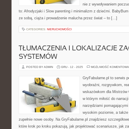
nie z wywoływaniem poczuci
to: Afrodyzjaki i Slow parenting i minimalizm z dziećmi. BabyBum
ze sobą, ciąża i prowadzenie malucha przez świat – to […]
CATEGORIES:
NIERUCHOMOŚCI
TŁUMACZENIA I LOKALIZACJE Z
SYSTEMÓW
POSTED BY ADMIN
GRU - 12 - 2025
MOŻLIWOŚĆ KOMENTOWA
GryFabularne.pl to serwis 
wyobraźni, rozgrywkom, re
wskazówkom dla Mistrzów Gr
w którym miłość do narracji
narzędziami pomagającymi
wysokim poziomie, a takż
zupełnie nowe osoby. Na GryFabularne.pl znajdziesz szczegółowe 
które krok po kroku pokazują, jak projektować scenariusze, jak z