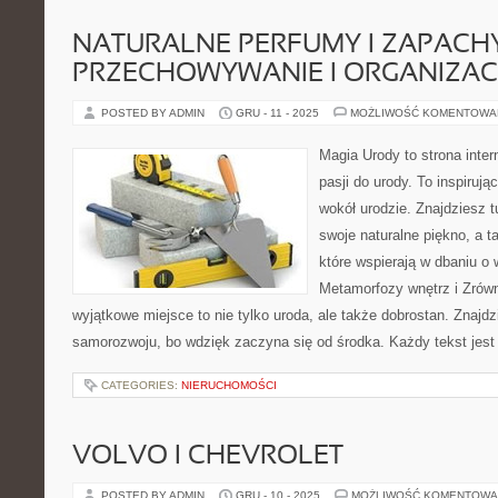
NATURALNE PERFUMY I ZAPACHY 
PRZECHOWYWANIE I ORGANIZAC
POSTED BY ADMIN
GRU - 11 - 2025
MOŻLIWOŚĆ KOMENTOWA
Magia Urody to strona inter
pasji do urody. To inspirują
wokół urodzie. Znajdziesz t
swoje naturalne piękno, a 
które wspierają w dbaniu o
Metamorfozy wnętrz i Zró
wyjątkowe miejsce to nie tylko uroda, ale także dobrostan. Znajdz
samorozwoju, bo wdzięk zaczyna się od środka. Każdy tekst jest
CATEGORIES:
NIERUCHOMOŚCI
VOLVO I CHEVROLET
POSTED BY ADMIN
GRU - 10 - 2025
MOŻLIWOŚĆ KOMENTOWA