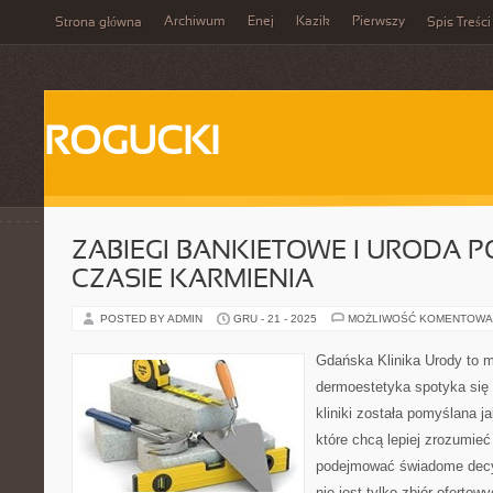
Archiwum
Enej
Kazik
Pierwszy
Strona główna
Spis Treści
ROGUCKI
ZABIEGI BANKIETOWE I URODA PO
CZASIE KARMIENIA
POSTED BY ADMIN
GRU - 21 - 2025
MOŻLIWOŚĆ KOMENTOWA
Gdańska Klinika Urody to m
dermoestetyka spotyka się 
kliniki została pomyślana 
które chcą lepiej zrozumieć
podejmować świadome decyz
nie jest tylko zbiór ofertow