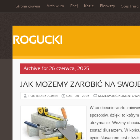
Archiwum
Enej
Kazik
Pierwszy
Strona główna
Spis Treści
ROGUCKI
Archive for 26 czerwca, 2025
JAK MOŻEMY ZAROBIĆ NA SWOJE
POSTED BY ADMIN
CZE - 26 - 2025
MOŻLIWOŚĆ KOMENTOWA
W co obecnie warto zainwe
sposobów, dzięki to którym
utrzymanie. Weźmy chociaż
zostać ślusarzem. W końcu 
bycie ślusarzem jest strzał