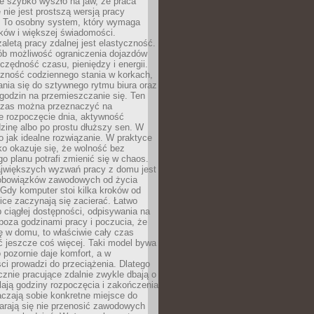
e szybko wyszło na jaw, że praca
 nie jest prostszą wersją pracy
j. To osobny system, który wymaga
ków i większej świadomości.
aletą pracy zdalnej jest elastyczność.
sób możliwość ograniczenia dojazdów
zędność czasu, pieniędzy i energii.
czność codziennego stania w korkach,
nia się do sztywnego rytmu biura oraz
godzin na przemieszczanie się. Ten
zas można przeznaczyć na
e rozpoczęcie dnia, aktywność
dzinę albo po prostu dłuższy sen. W
 to jak idealne rozwiązanie. W praktyce
o okazuje się, że wolność bez
o planu potrafi zmienić się w chaos.
jwiększych wyzwań pracy z domu jest
 obowiązków zawodowych od życia
Gdy komputer stoi kilka kroków od
ice zaczynają się zacierać. Łatwo
 ciągłej dostępności, odpisywania na
poza godzinami pracy i poczucia, że
ię w domu, to właściwie cały czas
ć jeszcze coś więcej. Taki model bywa
o pozornie daje komfort, a w
ci prowadzi do przeciążenia. Dlatego
znie pracujące zdalnie zwykle dbają o
alają godziny rozpoczęcia i zakończenia
czają sobie konkretne miejsce do
starają się nie przenosić zawodowych