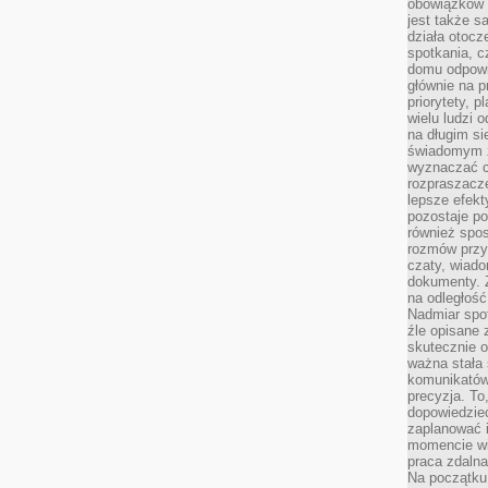
obowiązków 
jest także s
działa otocz
spotkania, c
domu odpowi
głównie na 
priorytety, p
wielu ludzi 
na długim si
świadomym z
wyznaczać c
rozpraszacze
lepsze efekt
pozostaje po
również spo
rozmów przy 
czaty, wiado
dokumenty. Z
na odległość
Nadmiar spot
źle opisane 
skutecznie o
ważna stała 
komunikatów
precyzja. To
dopowiedzieć
zaplanować
momencie wi
praca zdaln
Na początku 