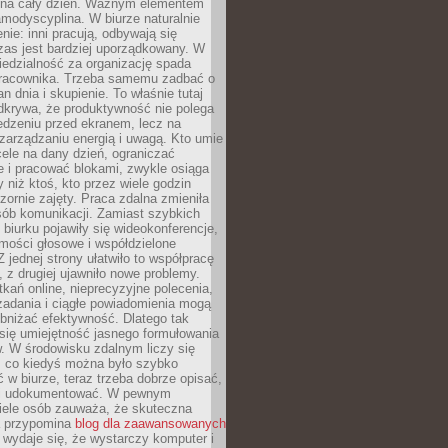
na cały dzień. Ważnym elementem
amodyscyplina. W biurze naturalnie
enie: inni pracują, odbywają się
zas jest bardziej uporządkowany. W
edzialność za organizację spada
pracownika. Trzeba samemu zadbać o
lan dnia i skupienie. To właśnie tutaj
odkrywa, że produktywność nie polega
edzeniu przed ekranem, lecz na
arządzaniu energią i uwagą. Kto umie
ele na dany dzień, ograniczać
 i pracować blokami, zwykle osiąga
y niż ktoś, kto przez wiele godzin
zornie zajęty. Praca zdalna zmieniła
sób komunikacji. Zamiast szybkich
biurku pojawiły się wideokonferencje,
mości głosowe i współdzielone
 jednej strony ułatwiło to współpracę
, z drugiej ujawniło nowe problemy.
kań online, nieprecyzyjne polecenia,
zadania i ciągłe powiadomienia mogą
bniżać efektywność. Dlatego tak
się umiejętność jasnego formułowania
. W środowisku zdalnym liczy się
, co kiedyś można było szybko
 w biurze, teraz trzeba dobrze opisać,
 i udokumentować. W pewnym
ele osób zauważa, że skuteczna
a przypomina
blog dla zaawansowanych
wydaje się, że wystarczy komputer i