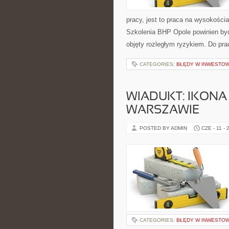
pracy, jest to praca na wysokośc
Szkolenia BHP Opole powinien być
objęty rozległym ryzykiem. Do pr
CATEGORIES:
BŁĘDY W INWESTO
WIADUKT: IKONA
WARSZAWIE
POSTED BY ADMIN
CZE - 11 - 
CATEGORIES:
BŁĘDY W INWESTO