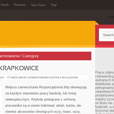
Kazik
Pierwszy
Tagi
Spis Treści
SUB
nwestowaniu’ Category
 KRAPKOWICE
Praca zdalna
ciekawostką
SZKOLENIA
2025
MOŻLIWOŚĆ KOMENTOWANIA
ZOSTAŁA WYŁĄCZONA
wybranych b
BHP
KRAPKOWICE
dodatkowy pr
Miejsce zamieszkania Rozporządzenia bhp obowiązują
pełnoprawn
zawodowych 
na każdym stanowisku pracy bardziej, lub mniej
produktywnośc
między życi
niebezpiecznym. Artykuły powiązane z ochroną
że biuro ni
pracownika są w stanie traktować ubrań, butów, ale
budynek, a 
fizycznej ob
również akcesoriów chroniących oczy, twarz, uszy,