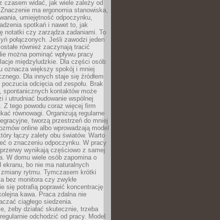
e z czasem widać, jak wiele zależy od
 Znaczenie ma ergonomia stanowiska,
owania, umiejętność odpoczynku,
dzenia spotkań i nawet to, jak
ię notatki czy zarządza zadaniami. To
yń połączonych. Jeśli zawodzi jeden
ostałe również zaczynają tracić
 Nie można pominąć wpływu pracy
elacje międzyludzkie. Dla części osób
u oznacza większy spokój i mniej
cznego. Dla innych staje się źródłem
 poczucia odcięcia od zespołu. Brak
, spontanicznych kontaktów może
zi i utrudniać budowanie wspólnej
y. Z tego powodu coraz więcej firm
ukać równowagi. Organizują regularne
tegracyjne, tworzą przestrzeń do mniej
rozmów online albo wprowadzają model
tóry łączy zalety obu światów. Warto
eć o znaczeniu odpoczynku. W pracy
 przerwy wynikają częściowo z samej
ia. W domu wiele osób zapomina o
 ekranu, bo nie ma naturalnych
 zmiany rytmu. Tymczasem krótki
la bez monitora czy zwykłe
ie się potrafią poprawić koncentrację
 kolejna kawa. Praca zdalna nie
czać ciągłego siedzenia.
e, żeby działać skutecznie, trzeba
regularnie odchodzić od pracy. Model