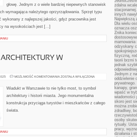
Jednocześni
głowę. Jednym z o wiele bardziej niepewnych stanowisk
zdalna wcale
stacjonarne
iach wymagająca należytego oprzyrządowania. Sprzęt typu
innych nawy
Największą z
 wykonany z najlepszej jakości, gdyż pracownika jest
Dla wielu o
acy na wysokościach jest […]
oznacza oszc
Znika konie
dostosowywa
WANIU
marnowania 
odzyskany c
spokojniejsz
fizyczną, ro
 ARCHITEKTURY W
teorii brzmi
jednak szybk
odpowiednieg
Jednym z na
WIADUKT:
2025
MOŻLIWOŚĆ KOMENTOWANIA
ZOSTAŁA WYŁĄCZONA
oddzielenie
IKONA
prywatnego. 
ARCHITEKTURY
W
kanapy, gran
Wiadukt w Warszawie to nie tylko most, to symbol
WARSZAWIE
wpaść w tryb
architektury i historii miasta. Jego monumentalna
wiadomości 
skoro jest s
konstrukcja przyciąga turystów i mieszkańców z całego
można zrobi
świata.
zdradliwy, b
rzeczywistoś
osoby skutec
rytuały. Ust
pracy, wyzna
WANIU
działania i 