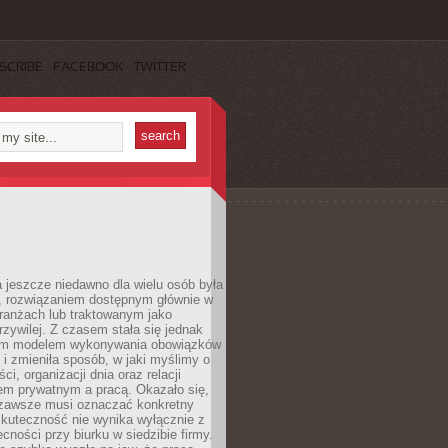
SCRIBE
FACEBOOK
TWITTER
 jeszcze niedawno dla wielu osób była
, rozwiązaniem dostępnym głównie w
ranżach lub traktowanym jako
zywilej. Z czasem stała się jednak
ym modelem wykonywania obowiązków
i zmieniła sposób, w jaki myślimy o
i, organizacji dnia oraz relacji
em prywatnym a pracą. Okazało się,
e zawsze musi oznaczać konkretny
skuteczność nie wynika wyłącznie z
ecności przy biurku w siedzibie firmy.