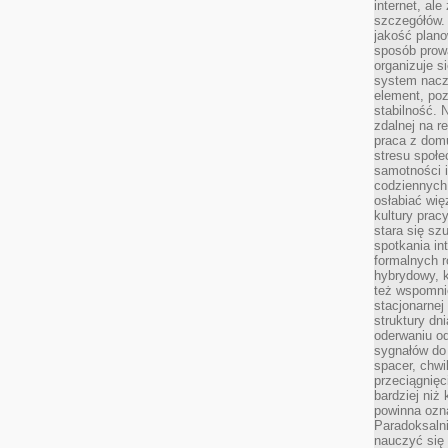
internet, al
szczegółów.
jakość plan
sposób prowa
organizuje s
system nacz
element, poz
stabilność.
zdalnej na r
praca z dom
stresu społe
samotności i
codziennych
osłabiać wię
kultury prac
stara się sz
spotkania in
formalnych 
hybrydowy, k
też wspomni
stacjonarnej
struktury dn
oderwaniu od
sygnałów do
spacer, chwi
przeciągnięc
bardziej niż
powinna ozna
Paradoksalni
nauczyć się 