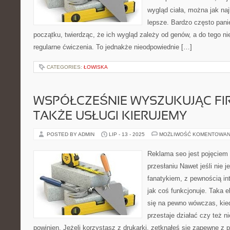
wygląd ciała, można jak naj
lepsze. Bardzo często panie
początku, twierdząc, że ich wygląd zależy od genów, a do tego ni
regularne ćwiczenia. To jednakże nieodpowiednie […]
CATEGORIES:
ŁOWISKA
WSPÓŁCZEŚNIE WYSZUKUJĄC FIR
TAKŻE USŁUGI KIERUJEMY
POSTED BY ADMIN
LIP - 13 - 2025
MOŻLIWOŚĆ KOMENTOWAN
Reklama seo jest pojęciem
przesłaniu Nawet jeśli nie 
fanatykiem, z pewnością int
jak coś funkcjonuje. Taka 
się na pewno wówczas, kied
przestaje działać czy też ni
powinien. Jeżeli korzystasz z drukarki, zetknąłeś się zapewne z