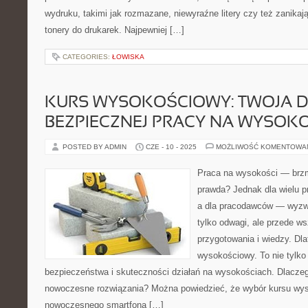
wydruku, takimi jak rozmazane, niewyraźne litery czy też zanika
tonery do drukarek. Najpewniej […]
CATEGORIES:
ŁOWISKA
KURS WYSOKOŚCIOWY: TWOJA 
BEZPIECZNEJ PRACY NA WYSOK
POSTED BY ADMIN
CZE - 10 - 2025
MOŻLIWOŚĆ KOMENTOWA
Praca na wysokości — brzmi
prawda? Jednak dla wielu p
a dla pracodawców — wyzw
tylko odwagi, ale przede w
przygotowania i wiedzy. Dla
wysokościowy. To nie tylko 
bezpieczeństwa i skuteczności działań na wysokościach. Dlaczeg
nowoczesne rozwiązania? Można powiedzieć, że wybór kursu wys
nowoczesnego smartfona […]