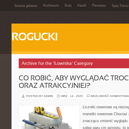
Archiwum
Enej
Kazik
Pierwszy
Strona główna
Spis Treści
ROGUCKI
Archive for the ‘Łowiska’ Category
CO ROBIĆ, ABY WYGLĄDAĆ TROC
ORAZ ATRAKCYJNIEJ?
POSTED BY ADMIN
WRZ - 14 - 2025
MOŻLIWOŚĆ KOMENTOWA
Liczniki rowerowe są niezwy
manetki rowerowe Chociaż 
znacząco zmienić wyglądu 
sobie paru cm wzrostu, to j