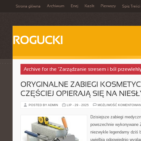
Archiwum
Enej
Kazik
Pierwszy
Strona główna
Spis Treści
ROGUCKI
Archive for the ‘Zarządzanie stresem i ból przewlekł
ORYGINALNE ZABIEGI KOSMETY
CZĘŚCIEJ OPIERAJĄ SIĘ NA NIES
POSTED BY ADMIN
LIP - 29 - 2025
MOŻLIWOŚĆ KOMENTOWAN
Dzisiejsze zabiegi medyczn
powszechnie wykonywane Z
niezwykle legendarny dziś 
uwielbia odpowiednio wygląd