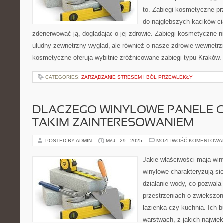
to. Zabiegi kosmetyczne pr
do najgłębszych kącików cia
zdenerwować ją, doglądając o jej zdrowie. Zabiegi kosmetyczne ni
ułudny zewnętrzny wygląd, ale również o nasze zdrowie wewnętrz
kosmetyczne oferują wybitnie zróżnicowane zabiegi typu Kraków.
CATEGORIES:
ZARZĄDZANIE STRESEM I BÓL PRZEWLEKŁY
DLACZEGO WINYLOWE PANELE CI
TAKIM ZAINTERESOWANIEM
POSTED BY ADMIN
MAJ - 29 - 2025
MOŻLIWOŚĆ KOMENTOWA
Jakie właściwości mają win
winylowe charakteryzują si
działanie wody, co pozwala
przestrzeniach o zwiększone
łazienka czy kuchnia. Ich 
warstwach, z jakich najwię