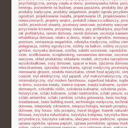
psychologiczna
,
pompy ciepła w domu
,
porównywarka lotów
,
porz
treningu
,
pozwolenie na budowę
,
prawa pasażera
,
produkty bez gl
produkty tradycyjne
,
produkty wegańskie
,
projekt ogrodu przydo
ogrodzeń
,
projektowanie światła
,
projektowanie UI
,
projektowanie
nowoczesnych
,
projekty wnętrz
,
protokół zdawczo-odbiorczy
,
prz
roślin
,
przestrzeń otwarta
,
przetwory owocowe
,
przetwory warzyw
przycinanie krzewów
,
przyprawy świata
,
psy profilaktyka
,
psychot
rak profilaktyka
,
ramen domowy
,
ravioli domowe
,
recenzje kawiarn
rehabilitacja domowa
,
relaks w domu
,
relaks w ogrodzie
,
renowacj
premium
,
restauracje wegańskie
,
robotyka medyczna
,
rośliny cie
pielęgnacja
,
rośliny egzotyczne
,
rośliny na balkon
,
rośliny oczysz
górskie
,
rozrywka domowa
,
rzeźba
,
sałatki sezonowe
,
sąsiedzkie 
stole
,
ściółkowanie
,
scrapbooking
,
serowarstwo domowe
,
sezono
warzywa
,
skład produktów
,
składanie modeli
,
skrzynka narzędzio
wysokobiałkowe
,
sosy domowe
,
spacer w lesie
,
spiżarnia domow
mieszkaniowa
,
sprzedaż mieszkania
,
sprzęt medyczny przenośn
sterowanie głosem
,
stodoła mieszkalna
,
street food azjatycki
,
str
coastal
,
styl eklektyczny
,
styl japandi
,
styl maksymalistyczny
,
st
minimalistyczny
,
styl modern farmhouse
,
superfood lokalne
,
suple
w domu
,
suszone kwiaty
,
świece sojowe
,
święta kulinarne
,
system
domowych
,
szkodniki roślin
,
szkolenia kulinarne
,
szkolenie psów
,
historyczne
,
szlaki kulinarne
,
szlaki nadmorskie
,
szlaki piesze
,
sz
szlaki winiarskie
,
szlaki zamków
,
sztuka gotowania
,
tanie noclegi
śniadaniowe
,
team building event
,
technologia medyczna
,
technol
domowe
,
teleporady zdrowotne
,
telepsychologia
,
tempeh przepisy
domowe
,
tiny house
,
tofu przepisy
,
travel blogger
,
trawnik naturaln
filmowa
,
turystyka industrialna
,
turystyka kolejowa
,
turystyka lite
przyrodnicza
,
turystyka sakralna
,
ubezpieczenie podróżne
,
uprawa
uprawa ogórków
,
uprawa papryki
,
uprawa pomidorów
,
uprawa trus
online
,
usługi cateringowe premium
,
uszczelnianie okien
,
wakacje