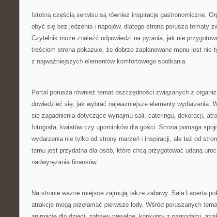
Istotną częścią serwisu są również inspiracje gastronomiczne. O
obyć się bez jedzenia i napojów, dlatego strona porusza tematy 
Czytelnik może znaleźć odpowiedzi na pytania, jak nie przygotow
treściom strona pokazuje, że dobrze zaplanowane menu jest nie t
z najważniejszych elementów komfortowego spotkania.
Portal porusza również temat oszczędności związanych z organiz
dowiedzieć się, jak wybrać najważniejsze elementy wydarzenia. 
się zagadnienia dotyczące wynajmu sali, cateringu, dekoracji, atr
fotografa, kwiatów czy upominków dla gości. Strona pomaga spojr
wydarzenia nie tylko od strony marzeń i inspiracji, ale też od str
temu jest przydatna dla osób, które chcą przygotować udaną uro
nadwyrężania finansów.
Na stronie ważne miejsce zajmują także zabawy. Sala Lacerta po
atrakcje mogą przełamać pierwsze lody. Wśród poruszanych tem
animacje dla dzieci, zabawy weselne, konkursy z nagrodami, atra