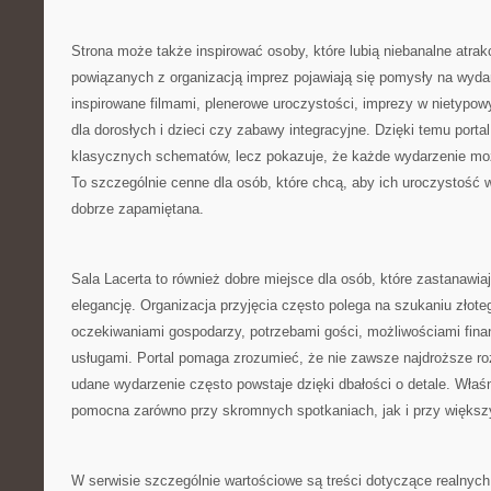
Strona może także inspirować osoby, które lubią niebanalne atra
powiązanych z organizacją imprez pojawiają się pomysły na wydar
inspirowane filmami, plenerowe uroczystości, imprezy w nietypowy
dla dorosłych i dzieci czy zabawy integracyjne. Dzięki temu portal
klasycznych schematów, lecz pokazuje, że każde wydarzenie moż
To szczególnie cenne dla osób, które chcą, aby ich uroczystość wy
dobrze zapamiętana.
Sala Lacerta to również dobre miejsce dla osób, które zastanawiaj
elegancję. Organizacja przyjęcia często polega na szukaniu złot
oczekiwaniami gospodarzy, potrzebami gości, możliwościami fin
usługami. Portal pomaga zrozumieć, że nie zawsze najdroższe ro
udane wydarzenie często powstaje dzięki dbałości o detale. Właś
pomocna zarówno przy skromnych spotkaniach, jak i przy większ
W serwisie szczególnie wartościowe są treści dotyczące realnych 