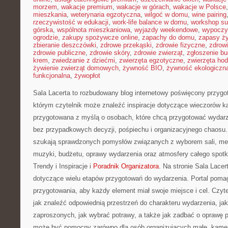
morzem
,
wakacje premium
,
wakacje w górach
,
wakacje w Polsce
mieszkania
,
weterynaria egzotyczna
,
wilgoć w domu
,
wine pairing
rzeczywistość w edukacji
,
work-life balance w domu
,
workshop su
górska
,
wspólnota mieszkaniowa
,
wyjazdy weekendowe
,
wypoczy
ogrodzie
,
zakupy spożywcze online
,
zapachy do domu
,
zapasy ż
zbieranie deszczówki
,
zdrowe przekąski
,
zdrowie fizyczne
,
zdrow
zdrowie publiczne
,
zdrowie skóry
,
zdrowie zwierząt
,
zgłoszenie b
krem
,
zwiedzanie z dziećmi
,
zwierzęta egzotyczne
,
zwierzęta ho
żywienie zwierząt domowych
,
żywność BIO
,
żywność ekologiczna
funkcjonalna
,
żywopłot
Sala Lacerta to rozbudowany blog internetowy poświęcony przygo
którym czytelnik może znaleźć inspiracje dotyczące wieczorów ka
przygotowana z myślą o osobach, które chcą przygotować wydarz
bez przypadkowych decyzji, pośpiechu i organizacyjnego chaosu. 
szukają sprawdzonych pomysłów związanych z wyborem sali, menu,
muzyki, budżetu, oprawy wydarzenia oraz atmosfery całego spotk
Trendy i Inspiracje i
Poradnik Organizatora
. Na stronie Sala Lace
dotyczące wielu etapów przygotowań do wydarzenia. Portal poma
przygotowania, aby każdy element miał swoje miejsce i cel. Czyt
jak znaleźć odpowiednią przestrzeń do charakteru wydarzenia, jak
zaproszonych, jak wybrać potrawy, a także jak zadbać o oprawę p
może być pomocny zarówno dla osób organizujących małe, kameral