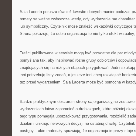
Sala Lacerta porusza również kwestie dobrych manier podczas prz
tematy są ważne zwłaszcza wtedy, gdy wydarzenie ma charakter ro
lub symboliczny. Czytelnik może znaleźć wskazówki dotyczące teg
Strona pokazuje, że dobra organizacja to nie tylko efekt wizualny,
Treści publikowane w serwisie mogą być przydatne dla par młodyc
pomyślana tak, aby inspirować różne grupy odbiorców i odpowiad
znajdujących się na różnych etapach przygotowań. Jedni szukają
inni potrzebują listy zadań, a jeszcze inni chcą rozwiązać konkret
tuż przed wydarzeniem. Sala Lacerta może być pomocna w każd
Bardzo praktycznym obszarem strony są organizacyjne zestawien
wydarzeniach łatwo zapomnieć o drobiazgach, które później okazu
tego typu pomagają uporządkować przygotowania, rozdzielić zadan
działań i uniknąć nerwowych decyzji na ostatnią chwilę. Czytelni
postępy. Takie materiały sprawiają, że organizacja imprezy staje 