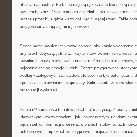
atrakcji i atmosfery. Portal pomaga spojrzeć na te kwestie spokojni
systematycznie. Dzięki poradom czytelnik może łatwiej zrozumieć
można uprościć, a gdzie warto poświęcić więcej uwagi. Takie pode
przygotowania stają się mniej nerwowe.
Strona może również inspirować do tego, aby każde wydarzenie m
artykułach dotyczących relacji czytelników, wspomnień z wesel, 
kawalerskich czy nietypowych imprez można odnaleźć pomysły, k
najważniejsze są emocje i ludzie. Dobrze przygotowana uroczysto
według katalogowych standardów, ale powinna być autentyczna, 
zgodna z oczekiwaniami gospodarzy. Sala Lacerta wspiera właśnie
organizacji wydarzeń.
Dzięki różnorodności tematów portal może przyciągać osoby zai
klasycznymi uroczystościami, jak i nowoczesnymi trendami even
będą szukać informacji o weselach, planach stołów, tortach i dekor
outdoorowych, imprezach w nietypowych miejscach, spotkaniach 