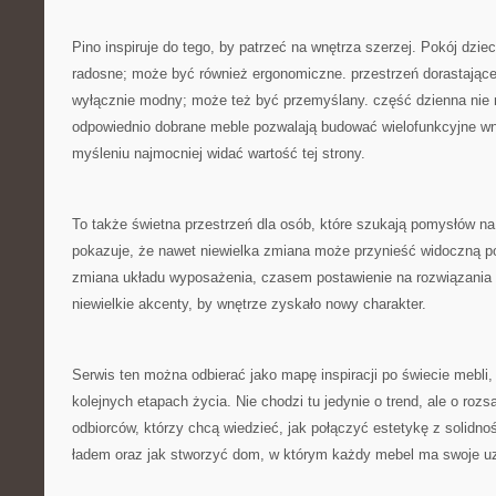
Pino inspiruje do tego, by patrzeć na wnętrza szerzej. Pokój dzie
radosne; może być również ergonomiczne. przestrzeń dorastające
wyłącznie modny; może też być przemyślany. część dzienna nie mu
odpowiednio dobrane meble pozwalają budować wielofunkcyjne wn
myśleniu najmocniej widać wartość tej strony.
To także świetna przestrzeń dla osób, które szukają pomysłów n
pokazuje, że nawet niewielka zmiana może przynieść widoczną 
zmiana układu wyposażenia, czasem postawienie na rozwiązani
niewielkie akcenty, by wnętrze zyskało nowy charakter.
Serwis ten można odbierać jako mapę inspiracji po świecie mebli,
kolejnych etapach życia. Nie chodzi tu jedynie o trend, ale o roz
odbiorców, którzy chcą wiedzieć, jak połączyć estetykę z solidno
ładem oraz jak stworzyć dom, w którym każdy mebel ma swoje uz