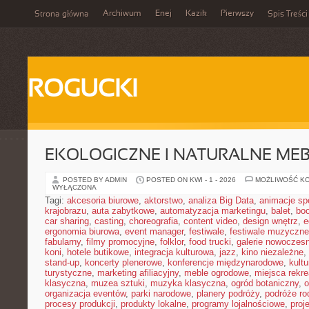
Archiwum
Enej
Kazik
Pierwszy
Strona główna
Spis Treści
ROGUCKI
EKOLOGICZNE I NATURALNE ME
POSTED BY ADMIN
POSTED ON KWI - 1 - 2026
MOŻLIWOŚĆ K
WYŁĄCZONA
Tagi:
akcesoria biurowe
,
aktorstwo
,
analiza Big Data
,
animacje sp
krajobrazu
,
auta zabytkowe
,
automatyzacja marketingu
,
balet
,
boo
car sharing
,
casting
,
choreografia
,
content video
,
design wnętrz
,
e
ergonomia biurowa
,
event manager
,
festiwale
,
festiwale muzyczne
fabularny
,
filmy promocyjne
,
folklor
,
food trucki
,
galerie nowoczes
koni
,
hotele butikowe
,
integracja kulturowa
,
jazz
,
kino niezależne
,
stand-up
,
koncerty plenerowe
,
konferencje międzynarodowe
,
kult
turystyczne
,
marketing afiliacyjny
,
meble ogrodowe
,
miejsca rekr
klasyczna
,
muzea sztuki
,
muzyka klasyczna
,
ogród botaniczny
,
o
organizacja eventów
,
parki narodowe
,
planery podróży
,
podróże ro
procesy produkcji
,
produkty lokalne
,
programy lojalnościowe
,
proj