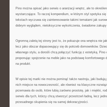
Pino można opisać jako serwis o aranżacji wnętrz, ale to określen
wystarczające. To raczej kompendium, w którym styl spotyka się
tekstach wyczuwa się zainteresowanie takimi tematami jak surow
dobrym wyglądem, nietoksyczne wykończenia, świadome zakupy o
Ogromną zaletą tej strony jest to, że pokazuje ona wnętrza nie ja
lecz jako obszar dopasowujący się do potrzeb domowników. Dziec
własnego stylu, a dorośli chcą połączyć funkcję z estetyką. Pino
proponując spojrzenie na meble jako na podstawę komfortowego d
na produkt.
W opisie tej marki nie można pominąć także nastroju, jaki budują 
nich miejsce na nowoczesność, ale również na klasyczne rozwiąz
przemawia do osób, które lubią zarówno prostotę, jak i miękki, ro
serwis dla tych, którzy chcą stworzyć przestrzeń ładną, lecz jed
przesadnego skupienia się na samej dekoracyjności.