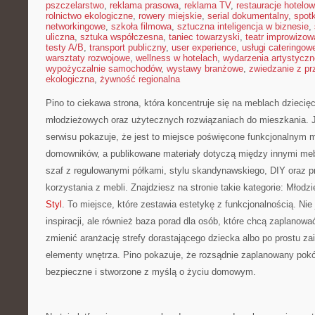
pszczelarstwo
,
reklama prasowa
,
reklama TV
,
restauracje hotelo
rolnictwo ekologiczne
,
rowery miejskie
,
serial dokumentalny
,
spotk
networkingowe
,
szkoła filmowa
,
sztuczna inteligencja w biznesie
,
uliczna
,
sztuka współczesna
,
taniec towarzyski
,
teatr improwizow
testy A/B
,
transport publiczny
,
user experience
,
usługi cateringow
warsztaty rozwojowe
,
wellness w hotelach
,
wydarzenia artystyczn
wypożyczalnie samochodów
,
wystawy branżowe
,
zwiedzanie z p
ekologiczna
,
żywność regionalna
Pino to ciekawa strona, która koncentruje się na meblach dzieci
młodzieżowych oraz użytecznych rozwiązaniach do mieszkania. 
serwisu pokazuje, że jest to miejsce poświęcone funkcjonalnym 
domowników, a publikowane materiały dotyczą między innymi meb
szaf z regulowanymi półkami, stylu skandynawskiego, DIY oraz 
korzystania z mebli. Znajdziesz na stronie takie kategorie: Młodz
Styl
. To miejsce, które zestawia estetykę z funkcjonalnością. Nie 
inspiracji, ale również baza porad dla osób, które chcą zaplanowa
zmienić aranżację strefy dorastającego dziecka albo po prostu z
elementy wnętrza. Pino pokazuje, że rozsądnie zaplanowany pokój
bezpieczne i stworzone z myślą o życiu domowym.