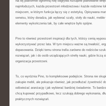
Na tej platformie ogromną rolę odgrywa rozsądne planowanie wnęt
najmłodszych, każda przestrzeń młodzieżowa i każde rodzinne l
miejscem, w którym funkcja łączy się z estetyką. Opisywana marka
serwisu, który doradza, jak wybierać szafy, stoły do nauki, meb
elementy wykończenia tak, by całe wnętrze było spójne.
Pino to również przestrzeń inspiracji dla tych, którzy cenią wypo
wykorzystywać przez lata. W tym miejscu ważne są trwałość, er
dopasowania. Dzięki temu strona trafia zarówno do rodziców sz
rozwiązań, jak i do osób urządzających strefę nauki, gdzie liczą
organizacja przestrzeni.
To, co wyróżnia Pino, to kompleksowe podejście. Strona nie sku
zakupie mebli, ale pokazuje również, jak przedłużać żywotność 
odświeżać aranżację i jak wybierać bardziej świadomie. To bardzo
chcą kupować przypadkowo, lecz szukają dobrego wykonania, dłu
praktycznych rozwiązań.