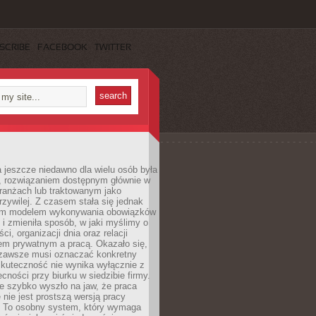
SCRIBE
FACEBOOK
TWITTER
 jeszcze niedawno dla wielu osób była
, rozwiązaniem dostępnym głównie w
ranżach lub traktowanym jako
zywilej. Z czasem stała się jednak
ym modelem wykonywania obowiązków
i zmieniła sposób, w jaki myślimy o
i, organizacji dnia oraz relacji
em prywatnym a pracą. Okazało się,
e zawsze musi oznaczać konkretny
skuteczność nie wynika wyłącznie z
ecności przy biurku w siedzibie firmy.
e szybko wyszło na jaw, że praca
 nie jest prostszą wersją pracy
j. To osobny system, który wymaga