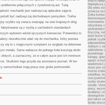
innych nawy
Największą z
 problemów połączonych z żywotnością aut. Tutaj
Dla wielu o
jalność mechaniki jest nadzwyczaj opłacalne zajęcie.
oznacza oszc
Znika konie
t potrafi być nadzwyczaj dochodowym pomysłem. Trafna
dostosowywa
marnowania 
jny szybko się zwraca zważając na stan krajowych dróg
odzyskany c
 fabrykowane są z myślą o zachodnich standardach.
spokojniejsz
fizyczną, ro
orszym wyborem wśród ojczystych kierowców. Potwierdza to
teorii brzmi
należy niezwłocznie udać się do mechanika, który postara
jednak szybk
odpowiednieg
oczy się to z magicznymi sumptami ze względu na doborowe
Jednym z na
oddzielenie
 tym metalu. Same wahacze do jednego koła kosztują około
prywatnego. 
iu złotych, a zaznaczmy, że w całym aucie jest ich minimum
kanapy, gran
wpaść w tryb
ie. Skutkiem tego przyda się assistance poznań. W ten
wiadomości 
cy samochodowi mają pracę oraz grube portmonetki.
skoro jest s
można zrobi
zdradliwy, b
de
rzeczywistoś
osoby skutec
rytuały. Ust
pracy, wyzna
działania i 
obowiązków 
jest także s
działa otocz