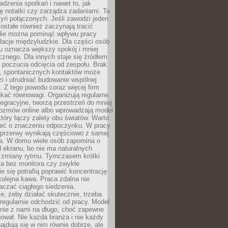
dzenia spotkań i nawet to, jak
ię notatki czy zarządza zadaniami. To
yń połączonych. Jeśli zawodzi jeden
ostałe również zaczynają tracić
 Nie można pominąć wpływu pracy
elacje międzyludzkie. Dla części osób
u oznacza większy spokój i mniej
cznego. Dla innych staje się źródłem
 poczucia odcięcia od zespołu. Brak
, spontanicznych kontaktów może
zi i utrudniać budowanie wspólnej
y. Z tego powodu coraz więcej firm
ukać równowagi. Organizują regularne
tegracyjne, tworzą przestrzeń do mniej
rozmów online albo wprowadzają model
tóry łączy zalety obu światów. Warto
eć o znaczeniu odpoczynku. W pracy
 przerwy wynikają częściowo z samej
ia. W domu wiele osób zapomina o
 ekranu, bo nie ma naturalnych
 zmiany rytmu. Tymczasem krótki
la bez monitora czy zwykłe
ie się potrafią poprawić koncentrację
 kolejna kawa. Praca zdalna nie
czać ciągłego siedzenia.
e, żeby działać skutecznie, trzeba
regularnie odchodzić od pracy. Model
anie z nami na długo, choć zapewne
ował. Nie każda branża i nie każdy
ajdują się w nim równie dobrze, ale