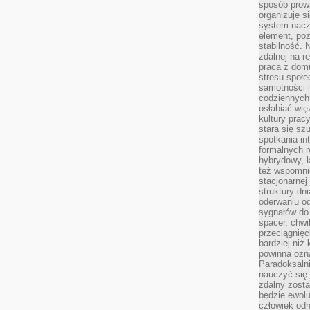
sposób prowa
organizuje s
system nacz
element, poz
stabilność.
zdalnej na r
praca z dom
stresu społe
samotności i
codziennych
osłabiać wię
kultury prac
stara się sz
spotkania in
formalnych 
hybrydowy, k
też wspomni
stacjonarnej
struktury dn
oderwaniu od
sygnałów do
spacer, chwi
przeciągnięc
bardziej niż
powinna ozna
Paradoksalni
nauczyć się 
zdalny zost
będzie ewolu
człowiek odn