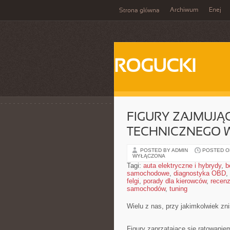
Archiwum
Enej
Strona główna
ROGUCKI
FIGURY ZAJMUJĄ
TECHNICZNEGO 
POSTED BY ADMIN
POSTED ON
WYŁĄCZONA
Tagi:
auta elektryczne i hybrydy
,
b
samochodowe
,
diagnostyka OBD
,
felgi
,
porady dla kierowców
,
recenz
samochodów
,
tuning
Wielu z nas, przy jakimkolwiek zn
Figury zaprzątające się ratowaniem