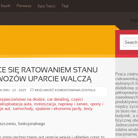
Kazik
Pierwszy
Tagi
Spis Treści
SUB
CE SIĘ RATOWANIEM STANU
Praca zdalna
WOZÓW UPARCIE WALCZĄ
ciekawostką
wybranych b
dodatkowy pr
FIGURY
 GRU - 22 - 2025
MOŻLIWOŚĆ KOMENTOWANIA
ZOSTAŁA
pełnoprawn
ZAJMUJĄCE
SIĘ
zawodowych 
ezpieczeństwo na drodze
,
car detailing
,
części
RATOWANIEM
produktywnośc
eksploatacja auta
,
motoryzacja
,
naprawy i serwis
STANU
,
opony i
między życi
TECHNICZNEGO
je aut
,
samochody
,
spalanie i ekonomia jazdy
,
testy
WOZÓW
że biuro ni
UPARCIE
budynek, a 
WALCZĄ
fizycznej ob
iszczeniu, funkcjonalnego
Jednocześni
zdalna wcale
stacjonarne
 stanu technicznego aut uparcie wojują i układają coraz to