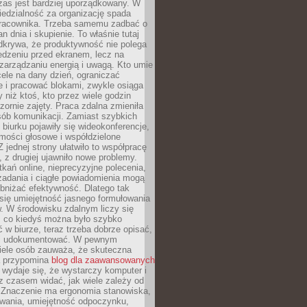
zas jest bardziej uporządkowany. W
edzialność za organizację spada
pracownika. Trzeba samemu zadbać o
lan dnia i skupienie. To właśnie tutaj
odkrywa, że produktywność nie polega
edzeniu przed ekranem, lecz na
arządzaniu energią i uwagą. Kto umie
ele na dany dzień, ograniczać
 i pracować blokami, zwykle osiąga
y niż ktoś, kto przez wiele godzin
zornie zajęty. Praca zdalna zmieniła
sób komunikacji. Zamiast szybkich
biurku pojawiły się wideokonferencje,
mości głosowe i współdzielone
 jednej strony ułatwiło to współpracę
, z drugiej ujawniło nowe problemy.
kań online, nieprecyzyjne polecenia,
zadania i ciągłe powiadomienia mogą
bniżać efektywność. Dlatego tak
się umiejętność jasnego formułowania
. W środowisku zdalnym liczy się
, co kiedyś można było szybko
 w biurze, teraz trzeba dobrze opisać,
 i udokumentować. W pewnym
ele osób zauważa, że skuteczna
a przypomina
blog dla zaawansowanych
wydaje się, że wystarczy komputer i
e z czasem widać, jak wiele zależy od
 Znaczenie ma ergonomia stanowiska,
owania, umiejętność odpoczynku,