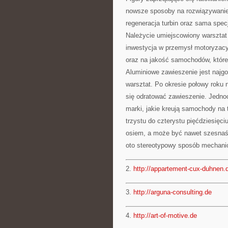
nowsze sposoby na rozwiązywanie
regeneracja turbin oraz sama spec
Należycie umiejscowiony warszta
inwestycja w przemysł motoryzacy
oraz na jakość samochodów, które
Aluminiowe zawieszenie jest najg
warsztat. Po okresie połowy roku 
się odratować zawieszenie. Jedn
marki, jakie kreują samochody na
trzystu do czterystu pięćdziesięc
osiem, a może być nawet szesnaśc
oto stereotypowy sposób mechani
2.
http://appartement-cux-duhnen.
3.
http://arguna-consulting.de
4.
http://art-of-motive.de