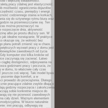
ków i większej świadomości.
aletą pracy zdalnej jest elastyczność.
sób możliwość ograniczenia dojazdów
zędność czasu, pieniędzy i energii.
czność codziennego stania w korkach,
nia się do sztywnego rytmu biura oraz
godzin na przemieszczanie się. Ten
zas można przeznaczyć na
e rozpoczęcie dnia, aktywność
dzinę albo po prostu dłuższy sen. W
 to jak idealne rozwiązanie. W praktyce
o okazuje się, że wolność bez
o planu potrafi zmienić się w chaos.
jwiększych wyzwań pracy z domu jest
 obowiązków zawodowych od życia
Gdy komputer stoi kilka kroków od
ice zaczynają się zacierać. Łatwo
 ciągłej dostępności, odpisywania na
poza godzinami pracy i poczucia, że
ię w domu, to właściwie cały czas
ć jeszcze coś więcej. Taki model bywa
o pozornie daje komfort, a w
ci prowadzi do przeciążenia. Dlatego
znie pracujące zdalnie zwykle dbają o
alają godziny rozpoczęcia i zakończenia
czają sobie konkretne miejsce do
starają się nie przenosić zawodowych
na cały dzień. Ważnym elementem
amodyscyplina. W biurze naturalnie
enie: inni pracują, odbywają się