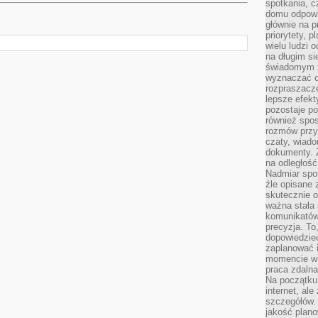
spotkania, c
domu odpowi
głównie na 
priorytety, p
wielu ludzi 
na długim si
świadomym z
wyznaczać c
rozpraszacze
lepsze efekt
pozostaje po
również spo
rozmów przy 
czaty, wiado
dokumenty. Z
na odległość
Nadmiar spot
źle opisane 
skutecznie o
ważna stała 
komunikatów
precyzja. To
dopowiedzieć
zaplanować
momencie wi
praca zdaln
Na początku 
internet, al
szczegółów.
jakość plan