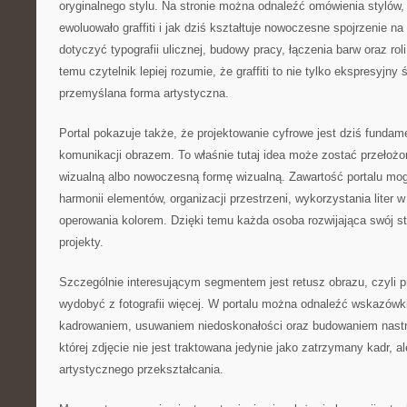
oryginalnego stylu. Na stronie można odnaleźć omówienia stylów, 
ewoluowało graffiti i jak dziś kształtuje nowoczesne spojrzenie n
dotyczyć typografii ulicznej, budowy pracy, łączenia barw oraz ro
temu czytelnik lepiej rozumie, że graffiti to nie tylko ekspresyjny 
przemyślana forma artystyczna.
Portal pokazuje także, że projektowanie cyfrowe jest dziś fund
komunikacji obrazem. To właśnie tutaj idea może zostać przełożon
wizualną albo nowoczesną formę wizualną. Zawartość portalu mo
harmonii elementów, organizacji przestrzeni, wykorzystania liter 
operowania kolorem. Dzięki temu każda osoba rozwijająca swój st
projekty.
Szczególnie interesującym segmentem jest retusz obrazu, czyli p
wydobyć z fotografii więcej. W portalu można odnaleźć wskazówk
kadrowaniem, usuwaniem niedoskonałości oraz budowaniem nastroj
której zdjęcie nie jest traktowana jedynie jako zatrzymany kadr, a
artystycznego przekształcania.