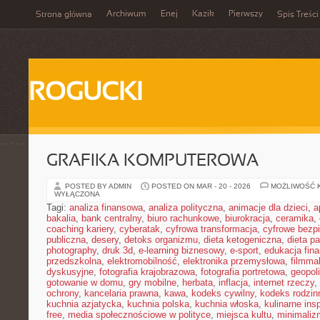
Archiwum
Enej
Kazik
Pierwszy
Strona główna
Spis Treści
ROGUCKI
GRAFIKA KOMPUTEROWA
POSTED BY ADMIN
POSTED ON MAR - 20 - 2026
MOŻLIWOŚĆ 
WYŁĄCZONA
Tagi:
analiza finansowa
,
analiza polityczna
,
animacje dla dzieci
,
a
bakalia
,
bank centralny
,
biuro rachunkowe
,
biurokracja
,
ceramika
,
coaching kariery
,
cyberatak
,
cyfrowa transformacja
,
cyfrowe bezp
publiczna
,
desery
,
detoks organizmu
,
dieta ketogeniczna
,
dieta pa
photography
,
druk 3d
,
e-learning biznesowy
,
e-sport
,
edukacja fin
przedszkolna
,
elektromobilność
,
elektronika przemysłowa
,
filmma
dyskusyjne
,
fotografia krajobrazowa
,
fotografia portretowa
,
geopol
gotowanie w domu
,
gry mobilne
,
herbata
,
inflacja
,
internet rzeczy
,
ochrony
,
kancelaria prawna
,
kawa
,
kodeks cywilny
,
kodeks rodzin
kuchnia azjatycka
,
kuchnia polska
,
kuchnia włoska
,
kulinarne insp
free
,
media społecznościowe w polityce
,
miejsca kultu
,
minimaliz