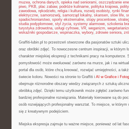
muzea
,
ochrona danych
,
opieka nad seniorami
,
oszczędzanie ener
piwo
,
PKB
,
plac zabaw
,
podróże kulinarne
,
polityka krajowa
,
polit
zawodowa
,
rękodzieło
,
religia i kultura
,
rozwój osobisty
,
rynki fin
elektryczne
,
samorozwój
,
samorząd lokalny
,
skansen
,
slow life
,
s
spadochroniarstwo
,
sporty ekstremalne
,
stopy procentowe
,
strate
studia podyplomowe
,
styl życia
,
systemy alarmowe
,
szkolenia br
turystyka zdrowotna
,
usługi cyfrowe
,
VR
,
weganizm
,
wegetariani
wskaźniki gospodarcze
,
wspinaczka
,
wybory
,
zdrowie seniora
,
zr
Graffiti-lubin.pl to przestrzeń stworzone dla pasjonatów sztuki ulic
oraz obróbki zdjęć. To nowoczesne centrum inspiracji, w którym ł
charakter miejskiej ekspresji z technikami pracy na komputerze. 
pomysłowość może ewoluować zarówno na murze, jak i na wirtualn
portal dla osób, które chcą kreować, rozwijać umiejętności, a ta
świecie koloru. Nowości na stronie to Graffiti i
AI w Grafice i Fotog
obejmuje różnorodne obszary wiedzy związanych z sztuką uliczn
obróbką zdjęć. Dzięki temu użytkownik może zgłębić zarówno fund
bardziej profesjonalne rozwiązania. Materiały kierowane są do po
osób rozwijających profesjonalny warsztat. To miejsce, w którym 
się z kreatywnym podejściem.
Miejska ekspresja zajmuje tu ważne miejsce, ponieważ od lat fa