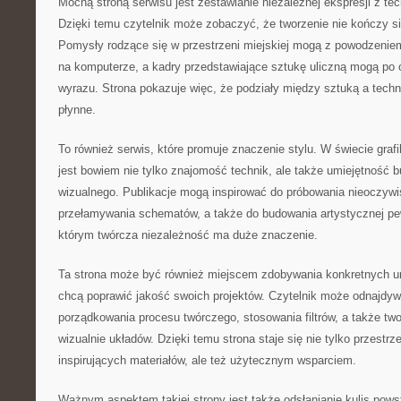
Mocną stroną serwisu jest zestawianie niezależnej ekspresji z t
Dzięki temu czytelnik może zobaczyć, że tworzenie nie kończy 
Pomysły rodzące się w przestrzeni miejskiej mogą z powodzeniem
na komputerze, a kadry przedstawiające sztukę uliczną mogą po 
wyrazu. Strona pokazuje więc, że podziały między sztuką a techni
płynne.
To również serwis, które promuje znaczenie stylu. W świecie graf
jest bowiem nie tylko znajomość technik, ale także umiejętność
wizualnego. Publikacje mogą inspirować do próbowania nieoczywi
przełamywania schematów, a także do budowania artystycznej pew
którym twórcza niezależność ma duże znaczenie.
Ta strona może być również miejscem zdobywania konkretnych umi
chcą poprawić jakość swoich projektów. Czytelnik może odnajdy
porządkowania procesu twórczego, stosowania filtrów, a także tw
wizualnie układów. Dzięki temu strona staje się nie tylko przestrz
inspirujących materiałów, ale też użytecznym wsparciem.
Ważnym aspektem takiej strony jest także odsłanianie kulis powst