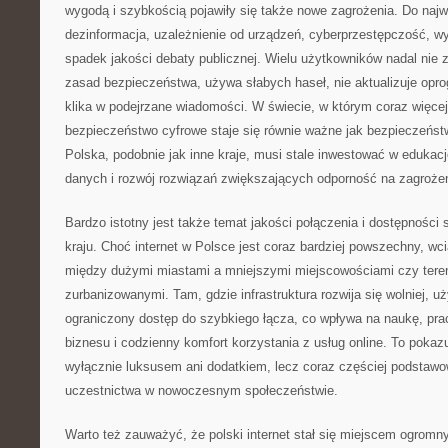
wygodą i szybkością pojawiły się także nowe zagrożenia. Do naj
dezinformacja, uzależnienie od urządzeń, cyberprzestępczość, wy
spadek jakości debaty publicznej. Wielu użytkowników nadal ni
zasad bezpieczeństwa, używa słabych haseł, nie aktualizuje opro
klika w podejrzane wiadomości. W świecie, w którym coraz więcej 
bezpieczeństwo cyfrowe staje się równie ważne jak bezpieczeńst
Polska, podobnie jak inne kraje, musi stale inwestować w edukac
danych i rozwój rozwiązań zwiększających odporność na zagrożen
Bardzo istotny jest także temat jakości połączenia i dostępności
kraju. Choć internet w Polsce jest coraz bardziej powszechny, w
między dużymi miastami a mniejszymi miejscowościami czy teren
zurbanizowanymi. Tam, gdzie infrastruktura rozwija się wolniej, 
ograniczony dostęp do szybkiego łącza, co wpływa na naukę, prac
biznesu i codzienny komfort korzystania z usług online. To pokazuj
wyłącznie luksusem ani dodatkiem, lecz coraz częściej podsta
uczestnictwa w nowoczesnym społeczeństwie.
Warto też zauważyć, że polski internet stał się miejscem ogromn