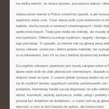
ma wielką wartość, bo skraca dystans, przyspiesza reakcje i ułat
Jednocześnie internet w Polsce zmienił też sposób, w jaki konsu
spędzamy wolny czas. Coraz więcej osób czyta wiadomości w tele
żądanie, słucha muzyki w serwisach streamingowych i śledzi ul
społecznościowych. Tradycyjne media nie zniknęły, ale musiały 
rzeczywistości. Odbiorca oczekuje szybkości, wygody i dostępu 
tego potrzebuje. To sprawiło, że internet stał się główną areną w
tworzy ciekawe, użyteczne i dobrze podane materiały, ten zyskuj
za oczekiwaniami, traci ich na rzecz bardziej dynamicznej konkure
Szczególnie ciekawym zjawiskiem jest rozwój zakupów online w P
dawno wiele osób nie ufało płatnościom internetowym, obawiało s
obejrzeć towar na żywo. Z czasem jednak sytuacja bardzo się zmie
się do szybkich dostaw, wygodnych zwrotów, porównywarek cen 
produktów. Internetowy handel zaczął obejmować nie tylko elektro
odzież, kosmetyki, artykuły spożywcze, meble, usługi i produkty 
przestał być dodatkiem do działalności, a często stał się jej głów
obecność w sieci to dziś kwestia nie wyboru, ale konieczności.