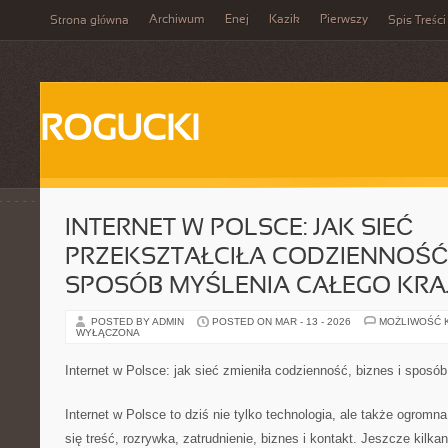
Archiwum
Enej
Kazik
Pierwszy
Strona główna
Spis Treści
ROGUCKI
INTERNET W POLSCE: JAK SIEĆ
PRZEKSZTAŁCIŁA CODZIENNOŚĆ, 
SPOSÓB MYŚLENIA CAŁEGO KRA
POSTED BY ADMIN
POSTED ON MAR - 13 - 2026
MOŻLIWOŚĆ 
WYŁĄCZONA
Internet w Polsce: jak sieć zmieniła codzienność, biznes i sposób
Internet w Polsce to dziś nie tylko technologia, ale także ogromna
się treść, rozrywka, zatrudnienie, biznes i kontakt. Jeszcze kilkan