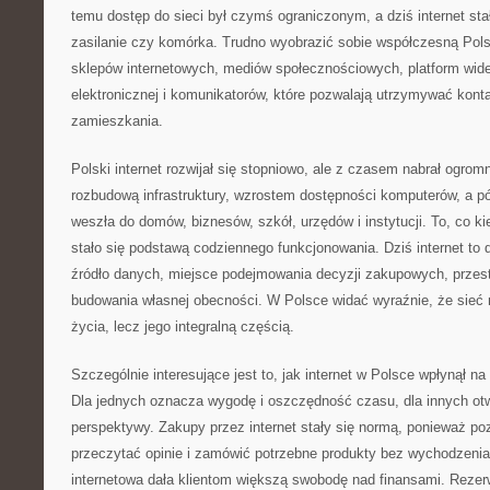
temu dostęp do sieci był czymś ograniczonym, a dziś internet stał
zasilanie czy komórka. Trudno wyobrazić sobie współczesną Pols
sklepów internetowych, mediów społecznościowych, platform wid
elektronicznej i komunikatorów, które pozwalają utrzymywać kont
zamieszkania.
Polski internet rozwijał się stopniowo, ale z czasem nabrał ogro
rozbudową infrastruktury, wzrostem dostępności komputerów, a pó
weszła do domów, biznesów, szkół, urzędów i instytucji. To, co k
stało się podstawą codziennego funkcjonowania. Dziś internet to 
źródło danych, miejsce podejmowania decyzji zakupowych, przest
budowania własnej obecności. W Polsce widać wyraźnie, że sieć n
życia, lecz jego integralną częścią.
Szczególnie interesujące jest to, jak internet w Polsce wpłynął n
Dla jednych oznacza wygodę i oszczędność czasu, dla innych ot
perspektywy. Zakupy przez internet stały się normą, ponieważ po
przeczytać opinie i zamówić potrzebne produkty bez wychodzen
internetowa dała klientom większą swobodę nad finansami. Rezerw