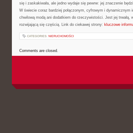
się i zaskakiwała, ale jedno wydaje się pewne: jej znaczenie będz
W świecie coraz bardziej połączonym, cyfrowym i dynamicznym in
chwilową modą ani dodatkiem do rzeczywistości. Jest jej trwałą, 
rozwijającą się częścią. Link do ciekawej strony:
kluczowe inform
CATEGORIES:
NIERUCHOMOŚCI
Comments are closed.