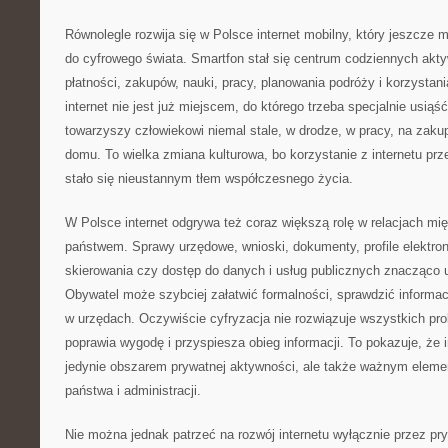
Równolegle rozwija się w Polsce internet mobilny, który jeszcze 
do cyfrowego świata. Smartfon stał się centrum codziennych akty
płatności, zakupów, nauki, pracy, planowania podróży i korzystani
internet nie jest już miejscem, do którego trzeba specjalnie usiąść
towarzyszy człowiekowi niemal stale, w drodze, w pracy, na zaku
domu. To wielka zmiana kulturowa, bo korzystanie z internetu pr
stało się nieustannym tłem współczesnego życia.
W Polsce internet odgrywa też coraz większą rolę w relacjach mi
państwem. Sprawy urzędowe, wnioski, dokumenty, profile elektroni
skierowania czy dostęp do danych i usług publicznych znacząco u
Obywatel może szybciej załatwić formalności, sprawdzić informacj
w urzędach. Oczywiście cyfryzacja nie rozwiązuje wszystkich pr
poprawia wygodę i przyspiesza obieg informacji. To pokazuje, że i
jedynie obszarem prywatnej aktywności, ale także ważnym elem
państwa i administracji.
Nie można jednak patrzeć na rozwój internetu wyłącznie przez pr