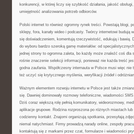
konkurencji, w której liczy się szybkość działania, jakość obsługi
umiejętność analizowania potrzeb odbiorców.
Polski internet to również ogromny rynek treści. Powstają blogi, p
sklepy, fora, kanały wideo i podcasty. Twórcy internetowi budują 
się doświadczeniem, komentują rzeczywistość, edukują i bawią. 
do wyboru bardzo szeroką gamę materiałów: od specjalistycznych
jednej strony to ogromna zaleta, bo każdy może znaleźć coś dla si
rośnie znaczenie selekcji informacji, ponieważ nie każda treść jes
godna zaufania. Współczesny internauta w Polsce musi więc nie ty
też uczyć się krytycznego myślenia, weryfikacji źródeł i odróżnian
Ważnym elementem rozwoju internetu w Polsce jest także zmia
się. Dawniej dominowały rozmowy telefoniczne, wiadomości SMS i
Dziś coraz większą rolę pełnią komunikatory, wideorozmowy, med
aplikacje grupowe. Rodzina rozproszona po różnych miastach lu
codzienny kontakt. Znajomi organizują spotkania, przesyłają zdjęc
niemal natychmiast. Firmy prowadzą narady online, zespoły pracują
kontaktują się z markami przez czat, formularze i wiadomości pr