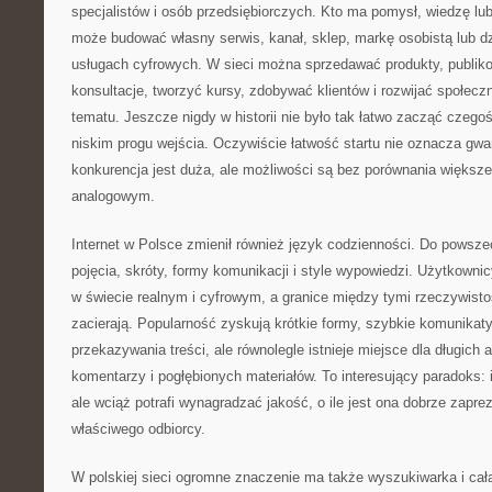
specjalistów i osób przedsiębiorczych. Kto ma pomysł, wiedzę lu
może budować własny serwis, kanał, sklep, markę osobistą lub dz
usługach cyfrowych. W sieci można sprzedawać produkty, publiko
konsultacje, tworzyć kursy, zdobywać klientów i rozwijać społec
tematu. Jeszcze nigdy w historii nie było tak łatwo zacząć czego
niskim progu wejścia. Oczywiście łatwość startu nie oznacza gwa
konkurencja jest duża, ale możliwości są bez porównania większe
analogowym.
Internet w Polsce zmienił również język codzienności. Do powsz
pojęcia, skróty, formy komunikacji i style wypowiedzi. Użytkowni
w świecie realnym i cyfrowym, a granice między tymi rzeczywistoś
zacierają. Popularność zyskują krótkie formy, szybkie komunikat
przekazywania treści, ale równolegle istnieje miejsce dla długich 
komentarzy i pogłębionych materiałów. To interesujący paradoks: 
ale wciąż potrafi wynagradzać jakość, o ile jest ona dobrze zaprez
właściwego odbiorcy.
W polskiej sieci ogromne znaczenie ma także wyszukiwarka i cał