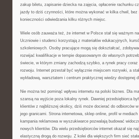
zakup biletu, zapisanie dziecka na zajęcia, opłacenie rachunku c
jazdy to dziś czynności, które można wykonać w kilka chwil, bez 
konieczności odwiedzania kilku różnych miejsc.
Wiele osób zauważa też, że internet w Polsce stał się ważnym n
Uczniowie i studenci korzystają z materiałów edukacyjnych, kursó
szkoleniowych. Osoby pracujące mogą się dokształcać, zdobywać
rozwijać kwalifikacje w tempie dopasowanym do własnych potrze
świecie, w którym zmiany zachodzą szybko, a rynek pracy coraz
rozwoju. Internet przestał być wyłącznie miejscem rozrywki, a stał
wykładową, warsztatem i centrum praktycznej wiedzy dostępnej d
Nie można też pominąć wpływu internetu na polski biznes. Dla mał
szansą na wyjście poza lokalny rynek. Dawniej przedsiębiorca by
klientów z najbliższej okolicy, dziś może docierać do odbiorców 
jego granicami. Strona internetowa, sklep online, profil w media
kampania reklamowa w wyszukiwarce pozwalają budować widocz
nowych klientów. Dla wielu przedsiębiorców internet okazał się naj
elastyczną drogą do rozwoju. Z kolei dla większych firm sieć stał