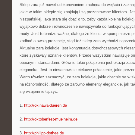
Sklep zara już nawet udekorowaniem zachęca do wejścia i zaznaj
jakie w takim sklepie się znajdują i są prezentowane klientom. Jes
hiszpańskiej, jaka stara się dbać o to, żeby każda kolejna kolekcj
wyjątkowo dobrze i równocześnie nawiązywała do funkcjonującyc
mody. Jest to bardzo ważne, dlatego że klienci w sporej mierze 
zadbać o swoją prezencję, stąd też sklep zara wychodzi naprzec
Aktualne zara kolekcje, jest kontynuacją dotychczasowych niesam
które zyskiwały uznanie klientów. Przede wszystkim nawiązuje ona
obecnymi standardami. Głównie takie połączenia jest okazja zau
elegancką. Jest to niesamowicie ciekawe połączenie, jakie prezen
Warto również zaznaczyć, że zara kolekcje, jakie obecnie są w s
na różnorodność, dlatego że zarówno elementy eleganckie, jak ta
się wzajemnie łączyć.
1.
http://okinawa-dueren.de
2.
http://oktoberfest-muelheim.de
3.
http://philipp-dothee.de