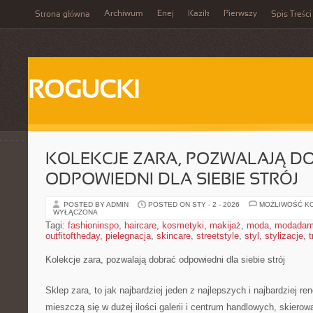
Archiwum
Enej
Kazik
Pierwszy
Strona główna
Spis Treści
ROGUCKI
KOLEKCJE ZARA, POZWALAJĄ D
ODPOWIEDNI DLA SIEBIE STRÓJ
POSTED BY ADMIN
POSTED ON STY - 2 - 2026
MOŻLIWOŚĆ K
WYŁĄCZONA
Tagi:
fashioninspo
,
haircare
,
kosmetyki
,
makijaż
,
moda
,
modadam
outfitoftheday
,
pielegnacja
,
skincare
,
streetstyle
,
styl
,
stylizacje
,
t
Kolekcje zara, pozwalają dobrać odpowiedni dla siebie strój
Sklep zara, to jak najbardziej jeden z najlepszych i najbardziej 
mieszczą się w dużej ilości galerii i centrum handlowych, skiero