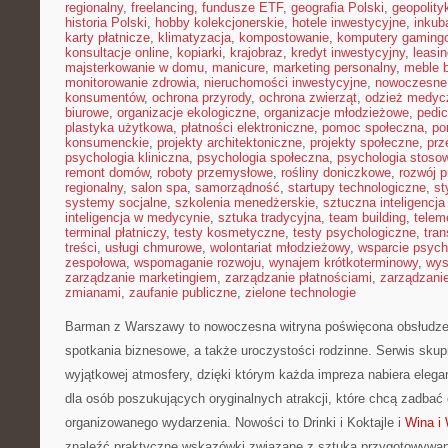
regionalny
,
freelancing
,
fundusze ETF
,
geografia Polski
,
geopolity
historia Polski
,
hobby kolekcjonerskie
,
hotele inwestycyjne
,
inkub
karty płatnicze
,
klimatyzacja
,
kompostowanie
,
komputery gaming
konsultacje online
,
kopiarki
,
krajobraz
,
kredyt inwestycyjny
,
leasi
majsterkowanie w domu
,
manicure
,
marketing personalny
,
meble 
monitorowanie zdrowia
,
nieruchomości inwestycyjne
,
nowoczesne
konsumentów
,
ochrona przyrody
,
ochrona zwierząt
,
odzież medyc
biurowe
,
organizacje ekologiczne
,
organizacje młodzieżowe
,
pedic
plastyka użytkowa
,
płatności elektroniczne
,
pomoc społeczna
,
po
konsumenckie
,
projekty architektoniczne
,
projekty społeczne
,
prz
psychologia kliniczna
,
psychologia społeczna
,
psychologia stoso
remont domów
,
roboty przemysłowe
,
rośliny doniczkowe
,
rozwój 
regionalny
,
salon spa
,
samorządność
,
startupy technologiczne
,
st
systemy socjalne
,
szkolenia menedżerskie
,
sztuczna inteligencja
inteligencja w medycynie
,
sztuka tradycyjna
,
team building
,
telem
terminal płatniczy
,
testy kosmetyczne
,
testy psychologiczne
,
tran
treści
,
usługi chmurowe
,
wolontariat młodzieżowy
,
wsparcie psych
zespołowa
,
wspomaganie rozwoju
,
wynajem krótkoterminowy
,
wys
zarządzanie marketingiem
,
zarządzanie płatnościami
,
zarządzani
zmianami
,
zaufanie publiczne
,
zielone technologie
Barman z Warszawy to nowoczesna witryna poświęcona obsłudze
spotkania biznesowe, a także uroczystości rodzinne. Serwis skupi
wyjątkowej atmosfery, dzięki którym każda impreza nabiera elega
dla osób poszukujących oryginalnych atrakcji, które chcą zadba
organizowanego wydarzenia. Nowości to Drinki i Koktajle i
Wina i 
znaleźć praktyczne wskazówki związane z sztuką przygotowywania