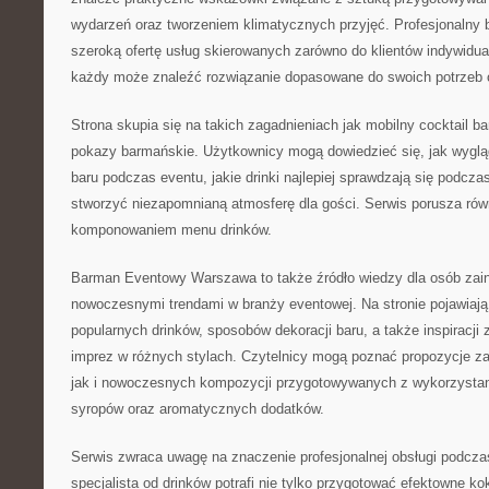
wydarzeń oraz tworzeniem klimatycznych przyjęć. Profesjonalny 
szeroką ofertę usług skierowanych zarówno do klientów indywidual
każdy może znaleźć rozwiązanie dopasowane do swoich potrzeb o
Strona skupia się na takich zagadnieniach jak mobilny cocktail ba
pokazy barmańskie. Użytkownicy mogą dowiedzieć się, jak wyglą
baru podczas eventu, jakie drinki najlepiej sprawdzają się podcza
stworzyć niezapomnianą atmosferę dla gości. Serwis porusza ró
komponowaniem menu drinków.
Barman Eventowy Warszawa to także źródło wiedzy dla osób zai
nowoczesnymi trendami w branży eventowej. Na stronie pojawiają
popularnych drinków, sposobów dekoracji baru, a także inspiracji
imprez w różnych stylach. Czytelnicy mogą poznać propozycje za
jak i nowoczesnych kompozycji przygotowywanych z wykorzysta
syropów oraz aromatycznych dodatków.
Serwis zwraca uwagę na znaczenie profesjonalnej obsługi podcza
specjalista od drinków potrafi nie tylko przygotować efektowne kok