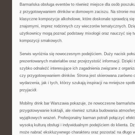
Barmańska obsługa eventów to również miejsce dla osób poszuku
z przygotowywaniem drinków w domowym zaciszu. Na stronie mo
klasyczne kompozycje alkoholowe, które doskonale sprawdzą się
znajomymi, imprez rodzinnych czy wieczorów tematycznych. Dzi
użytkownicy mogą poznać podstawy mixologii oraz nauczyć się t
kompozycji smakowych.
Serwis wyróżnia się nowoczesnym podejściem. Duży nacisk poło
prezentowanych materiałów oraz przejrzystość informacji. Dzięk
szybko odnaleźć interesujące ich zagadnienia związane z organiz
czy przygotowywaniem drinków. Strona jest skierowana zarówno 
wydarzenia, jak i tych, którzy szukają inspiracji na mniejsze spot
przyjaciół.
Mobilny drink bar Warszawa pokazuje, że nowoczesne barmaństwo
przygotowywanie koktajli, ale również sztuka budowania atmosfer
wyjątkowych wrażeń. Profesjonalny barman potrafi połączyć efek
wysoką kulturą obsługi i indywidualnym podejściem do klienta. D
może nabrać ekskluzywnego charakteru oraz pozostać na długo w