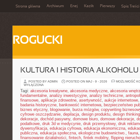
Archiwum
Enej
Kazik
Pierwszy
Strona główna
Spis Treści
ROGUCKI
KULTURA I HISTORIA ALKOHOLU
POSTED BY ADMIN
POSTED ON MAJ - 9 - 2026
MOŻLIWOŚĆ K
WYŁĄCZONA
Tagi:
akcesoria kreatywne
,
akcesoria medyczne
,
akcesoria wnętr
fundamentalne
,
analizy inwestycyjne
,
analizy techniczne
,
antropo
finansowe
,
aplikacje zdrowotne
,
asertywność
,
aukcje internetowe
badania historyczne
,
bankowość internetowa
,
bezpieczeństwo pub
biznes etyczny
,
blogowanie
,
burza mózgów
,
copywriting biznesow
cyfrowe oszczędzanie
,
depilacja
,
design produktu
,
design thinking
dekoracje
,
dochód pasywny
,
domowe biuro
,
domowe dekoracje
,
d
podatkowe
,
druk 3d w medycynie
,
druk przemysłowy
,
druk rekla
dywersyfikacja
,
edukacja cyfrowa
,
edukacja ekonomiczna
,
edukac
publiczna
,
edukacja społeczna
,
ekologiczne budownictwo.
,
fauna
finansowanie działalności
,
fintech
,
fintek mobilny
,
flipping nieruc