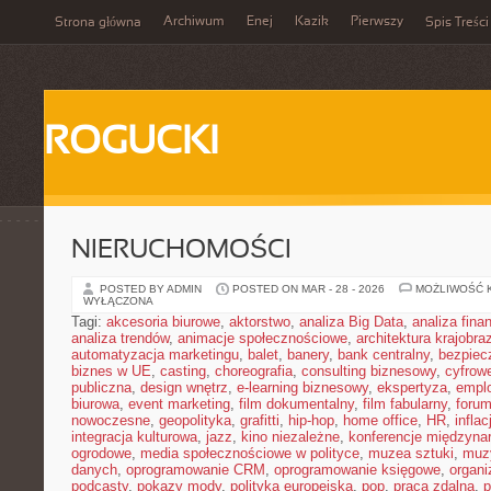
Archiwum
Enej
Kazik
Pierwszy
Strona główna
Spis Treści
ROGUCKI
NIERUCHOMOŚCI
POSTED BY ADMIN
POSTED ON MAR - 28 - 2026
MOŻLIWOŚĆ 
WYŁĄCZONA
Tagi:
akcesoria biurowe
,
aktorstwo
,
analiza Big Data
,
analiza fin
analiza trendów
,
animacje społecznościowe
,
architektura krajobra
automatyzacja marketingu
,
balet
,
banery
,
bank centralny
,
bezpiec
biznes w UE
,
casting
,
choreografia
,
consulting biznesowy
,
cyfrow
publiczna
,
design wnętrz
,
e-learning biznesowy
,
ekspertyza
,
emplo
biurowa
,
event marketing
,
film dokumentalny
,
film fabularny
,
foru
nowoczesne
,
geopolityka
,
grafitti
,
hip-hop
,
home office
,
HR
,
inflac
integracja kulturowa
,
jazz
,
kino niezależne
,
konferencje międzyna
ogrodowe
,
media społecznościowe w polityce
,
muzea sztuki
,
muz
danych
,
oprogramowanie CRM
,
oprogramowanie księgowe
,
organ
podcasty
,
pokazy mody
,
polityka europejska
,
pop
,
praca zdalna
,
p