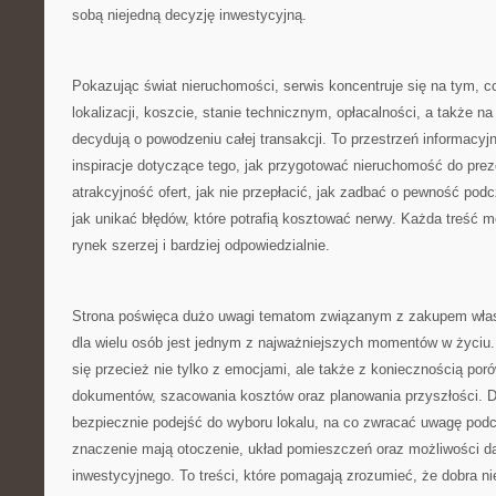
sobą niejedną decyzję inwestycyjną.
Pokazując świat nieruchomości, serwis koncentruje się na tym, c
lokalizacji, koszcie, stanie technicznym, opłacalności, a także n
decydują o powodzeniu całej transakcji. To przestrzeń informacy
inspiracje dotyczące tego, jak przygotować nieruchomość do preze
atrakcyjność ofert, jak nie przepłacić, jak zadbać o pewność po
jak unikać błędów, które potrafią kosztować nerwy. Każda treść
rynek szerzej i bardziej odpowiedzialnie.
Strona poświęca dużo uwagi tematom związanym z zakupem włas
dla wielu osób jest jednym z najważniejszych momentów w życiu
się przecież nie tylko z emocjami, ale także z koniecznością por
dokumentów, szacowania kosztów oraz planowania przyszłości. Dl
bezpiecznie podejść do wyboru lokalu, na co zwracać uwagę podc
znaczenie mają otoczenie, układ pomieszczeń oraz możliwości d
inwestycyjnego. To treści, które pomagają zrozumieć, że dobra ni