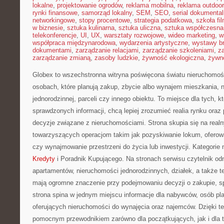
lokalne
,
projektowanie ogrodów
,
reklama mobilna
,
reklama outdoor
rynki finansowe
,
samorząd lokalny
,
SEM
,
SEO
,
serial dokumental
networkingowe
,
stopy procentowe
,
strategia podatkowa
,
szkoła fi
w biznesie
,
sztuka kulinarna
,
sztuka uliczna
,
sztuka współczesna
telekonferencje
,
UI
,
UX
,
warsztaty rozwojowe
,
wideo marketing
,
w
współpraca międzynarodowa
,
wydarzenia artystyczne
,
wystawy b
dokumentami
,
zarządzanie relacjami
,
zarządzanie szkoleniami
,
z
zarządzanie zmianą
,
zasoby ludzkie
,
żywność ekologiczna
,
żywno
Globex to wszechstronna witryna poświęcona światu nieruchomoś
osobach, które planują zakup, zbycie albo wynajem mieszkania, 
jednorodzinnej, parceli czy innego obiektu. To miejsce dla tych, k
sprawdzonych informacji, chcą lepiej zrozumieć realia rynku or
decyzje związane z nieruchomościami. Strona skupia się na real
towarzyszących operacjom takim jak pozyskiwanie lokum, oferow
czy wynajmowanie przestrzeni do życia lub inwestycji. Kategorie 
Kredyty
i Poradnik Kupującego. Na stronach serwisu czytelnik odn
apartamentów, nieruchomości jednorodzinnych, działek, a także 
mają ogromne znaczenie przy podejmowaniu decyzji o zakupie, s
strona spina w jednym miejscu informacje dla nabywców, osób pl
oferujących nieruchomości do wynajęcia oraz najemców. Dzięki t
pomocnym przewodnikiem zarówno dla początkujących, jak i dla t