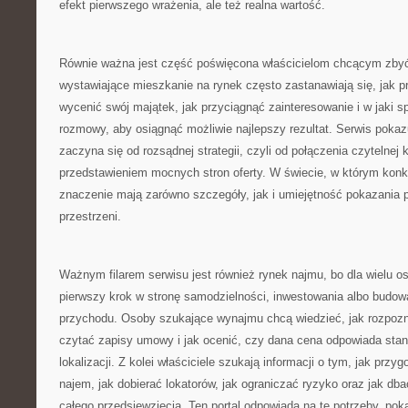
efekt pierwszego wrażenia, ale też realna wartość.
Równie ważna jest część poświęcona właścicielom chcącym zby
wystawiające mieszkanie na rynek często zastanawiają się, jak pr
wycenić swój majątek, jak przyciągnąć zainteresowanie i w jaki 
rozmowy, aby osiągnąć możliwie najlepszy rezultat. Serwis poka
zaczyna się od rozsądnej strategii, czyli od połączenia czytelnej
przedstawieniem mocnych stron oferty. W świecie, w którym kon
znaczenie mają zarówno szczegóły, jak i umiejętność pokazania p
przestrzeni.
Ważnym filarem serwisu jest również rynek najmu, bo dla wielu os
pierwszy krok w stronę samodzielności, inwestowania albo budow
przychodu. Osoby szukające wynajmu chcą wiedzieć, jak rozpozna
czytać zapisy umowy i jak ocenić, czy dana cena odpowiada stan
lokalizacji. Z kolei właściciele szukają informacji o tym, jak pr
najem, jak dobierać lokatorów, jak ograniczać ryzyko oraz jak dba
całego przedsięwzięcia. Ten portal odpowiada na te potrzeby, pok