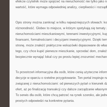
efekcie czytelnik może spojrzeć na nieruchomość nie tylko jako na
wartość, które wymaga odpowiedniej analizy, cierpliwości i rozsąd
Opis strony można zamknąć w kilku najważniejszych słowach: kon
różnorodność. Globex to miejsce, w którym spotykają się tematy
nieruchomościami mieszkaniowymi, terenami inwestycyjnymi, ku
finansami, formalnościami i decyzjami inwestycyjnymi. Dzięki te
stronę, może znaleźć praktyczne wskazówki dopasowane do własn
tego, czy chce kupić pierwsze mieszkanie, sprzedać dom, znaleź
bezpiecznie wynająć lokal czy po prostu lepiej zrozumieć mecha
To przestrzeń informacyjna dla osób, które cenią użyteczne info
decyzje w oparciu o rzetelne przygotowanie. Ten portal inspiruje 
związanej z nieruchomościami: od pierwszych pytań o kierunek d
ofert, aż po finalizację transakcji czy dalsze zarządzanie własny
To serwis dla osób, które chcą patrzeć na rynek szeroko, ale jed
prostych odpowiedzi na konkretne pytania.