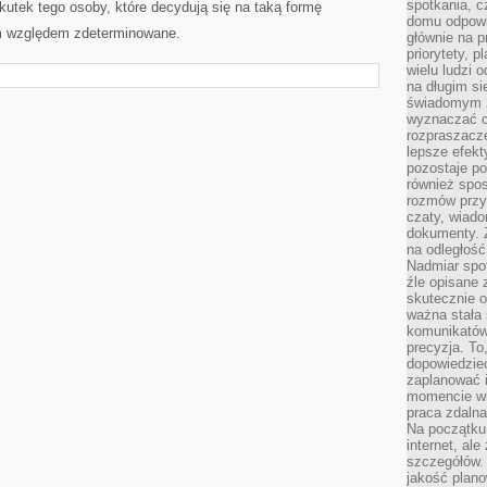
spotkania, c
tek tego osoby, które decydują się na taką formę
domu odpowi
m względem zdeterminowane.
głównie na 
priorytety, p
wielu ludzi 
na długim si
świadomym z
wyznaczać c
rozpraszacze
lepsze efekt
pozostaje po
również spo
rozmów przy 
czaty, wiado
dokumenty. Z
na odległość
Nadmiar spot
źle opisane 
skutecznie o
ważna stała 
komunikatów
precyzja. To
dopowiedzieć
zaplanować
momencie wi
praca zdaln
Na początku 
internet, al
szczegółów.
jakość plan