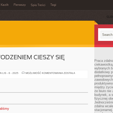
Kazik
Pierwszy
Tagi
Spis Treści
SUB
DZENIEM CIESZY SIĘ
Praca zdalna
ciekawostką
wybranych b
dodatkowy pr
OLBRZYMIM
LIS - 6 - 2025
MOŻLIWOŚĆ KOMENTOWANIA
ZOSTAŁA
pełnoprawn
POWODZENIEM
CIESZY
zawodowych 
SIĘ
produktywnośc
AKTUALNIE
między życi
że biuro ni
budynek, a 
fizycznej ob
Jednocześni
zdalna wcale
aliśmy
stacjonarne