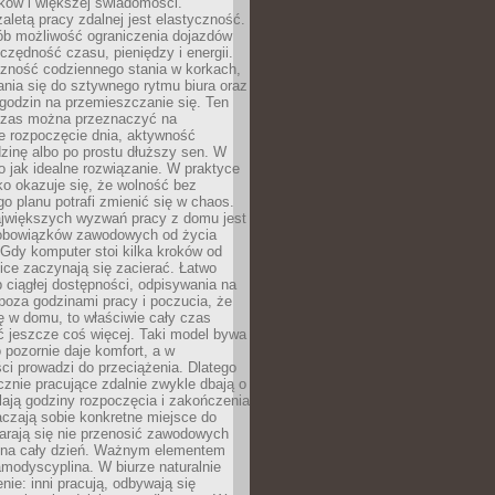
ków i większej świadomości.
aletą pracy zdalnej jest elastyczność.
sób możliwość ograniczenia dojazdów
zędność czasu, pieniędzy i energii.
czność codziennego stania w korkach,
nia się do sztywnego rytmu biura oraz
godzin na przemieszczanie się. Ten
zas można przeznaczyć na
e rozpoczęcie dnia, aktywność
dzinę albo po prostu dłuższy sen. W
 to jak idealne rozwiązanie. W praktyce
o okazuje się, że wolność bez
o planu potrafi zmienić się w chaos.
jwiększych wyzwań pracy z domu jest
 obowiązków zawodowych od życia
Gdy komputer stoi kilka kroków od
ice zaczynają się zacierać. Łatwo
 ciągłej dostępności, odpisywania na
poza godzinami pracy i poczucia, że
ię w domu, to właściwie cały czas
ć jeszcze coś więcej. Taki model bywa
o pozornie daje komfort, a w
ci prowadzi do przeciążenia. Dlatego
znie pracujące zdalnie zwykle dbają o
alają godziny rozpoczęcia i zakończenia
czają sobie konkretne miejsce do
starają się nie przenosić zawodowych
na cały dzień. Ważnym elementem
amodyscyplina. W biurze naturalnie
enie: inni pracują, odbywają się