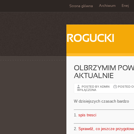
Archiwum
Enej
Strona główna
ROGUCKI
OLBRZYMIM POWO
AKTUALNIE
POSTED BY ADMIN
POSTED ON 
WYŁĄCZONA
W dzisiejszych czasach bardzo
1.
spis tresci
2.
Sprawdź, co jeszcze przygotow