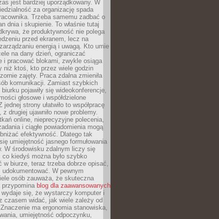
zas jest bardziej uporządkowany. W
edzialność za organizację spada
pracownika. Trzeba samemu zadbać o
lan dnia i skupienie. To właśnie tutaj
odkrywa, że produktywność nie polega
edzeniu przed ekranem, lecz na
arządzaniu energią i uwagą. Kto umie
ele na dany dzień, ograniczać
 i pracować blokami, zwykle osiąga
y niż ktoś, kto przez wiele godzin
zornie zajęty. Praca zdalna zmieniła
sób komunikacji. Zamiast szybkich
biurku pojawiły się wideokonferencje,
mości głosowe i współdzielone
 jednej strony ułatwiło to współpracę
, z drugiej ujawniło nowe problemy.
kań online, nieprecyzyjne polecenia,
zadania i ciągłe powiadomienia mogą
bniżać efektywność. Dlatego tak
się umiejętność jasnego formułowania
. W środowisku zdalnym liczy się
, co kiedyś można było szybko
 w biurze, teraz trzeba dobrze opisać,
 i udokumentować. W pewnym
ele osób zauważa, że skuteczna
a przypomina
blog dla zaawansowanych
wydaje się, że wystarczy komputer i
e z czasem widać, jak wiele zależy od
 Znaczenie ma ergonomia stanowiska,
owania, umiejętność odpoczynku,