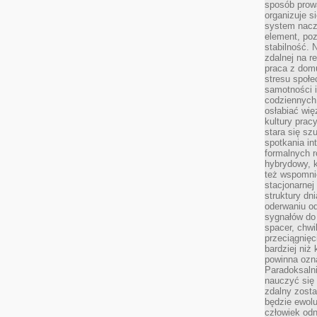
sposób prowa
organizuje s
system nacz
element, poz
stabilność.
zdalnej na r
praca z dom
stresu społe
samotności i
codziennych
osłabiać wię
kultury prac
stara się sz
spotkania in
formalnych 
hybrydowy, k
też wspomni
stacjonarnej
struktury dn
oderwaniu od
sygnałów do
spacer, chwi
przeciągnięc
bardziej niż
powinna ozna
Paradoksalni
nauczyć się 
zdalny zost
będzie ewolu
człowiek odn