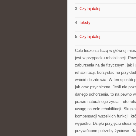
3.
Czytaj dalej
4.
teksty
5.
Czytaj dalej
Cele leczenia liczą w głównej mie
jest w przypadku rehabilitacji. Po
zaburzenia na tle fizycznym, jak 
rehabilitacji, korzystać na przykł
wrócić do zdrowia. W ten sposób 
jak oraz psychiczna. Jeśli nie po
danego schorzenia, to na pewno w
prawie naturalnego życia – oto reh
uwagę na cele rehabilitacji. Skupia
kompensacji wszelkich funkcji, kt
wypadku. Dzięki przyjęciu słusznej
przywrócone potrzeby życiowe. Ba