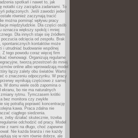
dzenia spotkań i nawet to, jak
ię notatki czy zarządza zadaniami. To
yń połączonych. Jeśli zawodzi jeden
ostałe również zaczynają tracić
 Nie można pominąć wpływu pracy
elacje międzyludzkie. Dla części osób
u oznacza większy spokój i mniej
cznego. Dla innych staje się źródłem
 poczucia odcięcia od zespołu. Brak
, spontanicznych kontaktów może
zi i utrudniać budowanie wspólnej
y. Z tego powodu coraz więcej firm
ukać równowagi. Organizują regularne
tegracyjne, tworzą przestrzeń do mniej
rozmów online albo wprowadzają model
tóry łączy zalety obu światów. Warto
eć o znaczeniu odpoczynku. W pracy
 przerwy wynikają częściowo z samej
ia. W domu wiele osób zapomina o
 ekranu, bo nie ma naturalnych
 zmiany rytmu. Tymczasem krótki
la bez monitora czy zwykłe
ie się potrafią poprawić koncentrację
 kolejna kawa. Praca zdalna nie
czać ciągłego siedzenia.
e, żeby działać skutecznie, trzeba
regularnie odchodzić od pracy. Model
anie z nami na długo, choć zapewne
ował. Nie każda branża i nie każdy
ajdują się w nim równie dobrze, ale