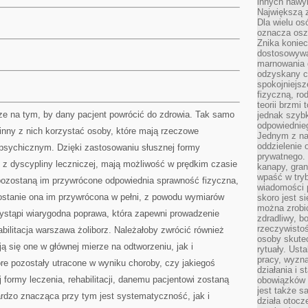
innych nawy
Największą z
Dla wielu o
oznacza oszc
Znika konie
dostosowywa
marnowania 
odzyskany c
spokojniejsz
fizyczną, ro
teorii brzmi
rze na tym, by dany pacjent powrócić do zdrowia. Tak samo
jednak szybk
odpowiednieg
winny z nich korzystać osoby, które mają rzeczowe
Jednym z na
oddzielenie
i psychicznym. Dzięki zastosowaniu słusznej formy
prywatnego. 
ad z dyscypliny leczniczej, mają możliwość w prędkim czasie
kanapy, gran
wpaść w tryb
pozostaną im przywrócone odpowiednia sprawność fizyczna,
wiadomości 
zostanie ona im przywrócona w pełni, z powodu wymiarów
skoro jest s
można zrobi
ystąpi wiarygodna poprawa, która zapewni prowadzenie
zdradliwy, b
rzeczywistoś
abilitacja warszawa żoliborz. Należałoby zwrócić również
osoby skutec
ją się one w głównej mierze na odtworzeniu, jak i
rytuały. Ust
pracy, wyzna
óre pozostały utracone w wyniku choroby, czy jakiegoś
działania i 
 formy leczenia, rehabilitacji, danemu pacjentowi zostaną
obowiązków 
jest także s
rdzo znacząca przy tym jest systematyczność, jak i
działa otocz