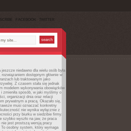
SCRIBE
FACEBOOK
TWITTER
 jeszcze niedawno dla wielu osób była
, rozwiązaniem dostępnym głównie w
ranżach lub traktowanym jako
zywilej. Z czasem stała się jednak
ym modelem wykonywania obowiązków
i zmieniła sposób, w jaki myślimy o
i, organizacji dnia oraz relacji
em prywatnym a pracą. Okazało się,
e zawsze musi oznaczać konkretny
skuteczność nie wynika wyłącznie z
ecności przy biurku w siedzibie firmy.
e szybko wyszło na jaw, że praca
 nie jest prostszą wersją pracy
j. To osobny system, który wymaga