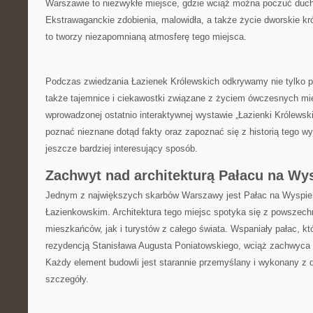
⁣Warszawie​ to niezwykłe‍ miejsce, gdzie ⁢wciąż można poczuć duc
Ekstrawaganckie zdobienia, ​malowidła, a także życie ⁤dworskie kr
to tworzy niezapomnianą atmosferę ‌tego miejsca.
Podczas⁣ zwiedzania Łazienek Królewskich odkrywamy⁤ nie tylko pr
także tajemnice ‍i ‍ciekawostki związane ⁤z życiem ówczesnych mi
wprowadzonej⁢ ostatnio interaktywnej wystawie „Łazienki Królews
poznać nieznane‍ dotąd fakty oraz⁢ zapoznać się ⁤z historią tego 
jeszcze ​bardziej interesujący‌ sposób.
Zachwyt nad architekturą Pałacu na Wy
Jednym z największych skarbów Warszawy jest Pałac ⁢na ⁤Wyspie
Łazienkowskim. Architektura tego miejsc ‍spotyka się ‍z powszec
mieszkańców, jak i turystów z całego świata. Wspaniały pałac, któr
rezydencją Stanisława Augusta‌ Poniatowskiego, ⁣wciąż zachwyca 
Każdy element ​budowli⁣ jest starannie przemyślany i ‍wykonany z 
szczegóły.