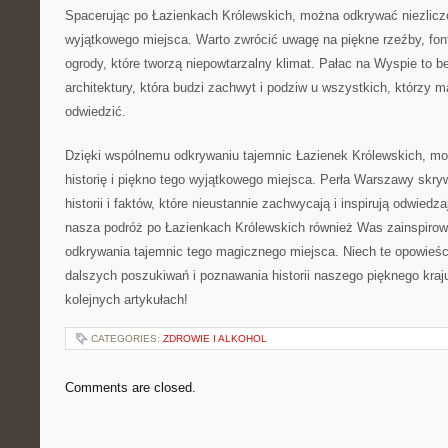
Spacerując po Łazienkach Królewskich,⁣ można ​odkrywać niezliczo
wyjątkowego miejsca. Warto zwrócić uwagę na ​piękne rzeźby, fon
ogrody, które tworzą ⁣niepowtarzalny klimat. Pałac⁣ na Wyspie ⁤to b
architektury, ‌która budzi‌ zachwyt i ​podziw ‌u wszystkich, ⁣którzy 
odwiedzić.
Dzięki​ wspólnemu odkrywaniu tajemnic Łazienek Królewskich, mo
historię i⁢ piękno tego wyjątkowego miejsca. ⁣Perła Warszawy skry
historii i faktów, które nieustannie⁤ zachwycają i​ inspirują odwiedza
nasza podróż po Łazienkach Królewskich również Was zainspirował
odkrywania‍ tajemnic ⁤tego magicznego miejsca.⁢ Niech te opowieś
dalszych poszukiwań i poznawania historii naszego pięknego⁣ kraj
kolejnych​ artykułach!
CATEGORIES:
ZDROWIE I ALKOHOL
Comments are closed.