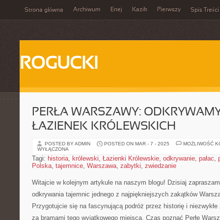
Archiwum
Enej
Kazik
Pierwszy
Strona główna
Spis Treści
ROGUCKI
PERŁA WARSZAWY: ODKRYWAMY
ŁAZIENEK KRÓLEWSKICH
POSTED BY ADMIN
POSTED ON MAR - 7 - 2025
MOŻLIWOŚĆ 
WYŁĄCZONA
Tagi:
historia
,
królewski
,
Łazienki Królewskie
,
odkrywanie
,
pałac
,
Polska
,
tajemnice
,
Warszawa
,
zabytki
,
zwiedzanie
Witajcie‍ w kolejnym artykule na ​naszym​ blogu! Dzisiaj ‌zaprasz
odkrywania tajemnic jednego z najpiękniejszych zakątków Warsz
Przygotujcie się na fascynującą podróż ‌przez historię i niezwykłe 
za bramami tego wyjątkowego miejsca.​ Czas poznać Perłę ​Wars