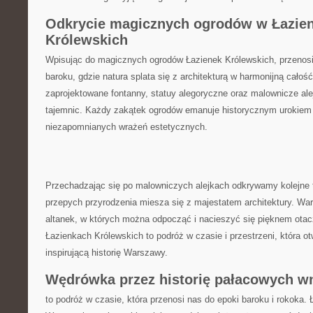
Odkrycie magicznych ogrodów w Łazien
Królewskich
Wpisując ⁣do magicznych ogrodów Łazienek Królewskich, przenosi
⁤baroku, gdzie natura splata się⁢ z architekturą ⁢w harmonijną ‌całoś
zaprojektowane fontanny, statuy alegoryczne oraz malownicze‌ alejk
tajemnic. Każdy zakątek ogrodów emanuje historycznym urokiem 
niezapomnianych⁤ wrażeń estetycznych.
Przechadzając się po malowniczych ⁤alejkach odkrywamy kolejne 
przepych przyrodzenia miesza się⁣ z majestatem architektury.‍ Wa
altanek,⁢ w których ⁢można‍ odpocząć i nacieszyć się pięknem otac
Łazienkach Królewskich to podróż w ⁤czasie i ​przestrzeni, ⁢która o
inspirującą historię Warszawy.
Wędrówka przez historię pałacowych w
to podróż w czasie,⁣ która przenosi nas ⁣do ‍epoki baroku‌ i⁢ rokoka.