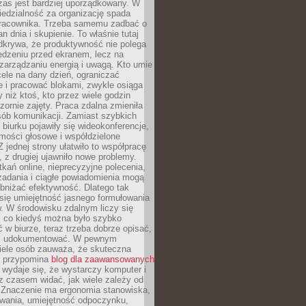
zas jest bardziej uporządkowany. W
edzialność za organizację spada
pracownika. Trzeba samemu zadbać o
lan dnia i skupienie. To właśnie tutaj
odkrywa, że produktywność nie polega
edzeniu przed ekranem, lecz na
arządzaniu energią i uwagą. Kto umie
ele na dany dzień, ograniczać
 i pracować blokami, zwykle osiąga
y niż ktoś, kto przez wiele godzin
zornie zajęty. Praca zdalna zmieniła
sób komunikacji. Zamiast szybkich
biurku pojawiły się wideokonferencje,
mości głosowe i współdzielone
 jednej strony ułatwiło to współpracę
, z drugiej ujawniło nowe problemy.
kań online, nieprecyzyjne polecenia,
zadania i ciągłe powiadomienia mogą
bniżać efektywność. Dlatego tak
się umiejętność jasnego formułowania
. W środowisku zdalnym liczy się
, co kiedyś można było szybko
 w biurze, teraz trzeba dobrze opisać,
 i udokumentować. W pewnym
ele osób zauważa, że skuteczna
a przypomina
blog dla zaawansowanych
wydaje się, że wystarczy komputer i
e z czasem widać, jak wiele zależy od
 Znaczenie ma ergonomia stanowiska,
owania, umiejętność odpoczynku,