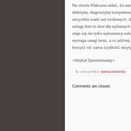
Na stronie Klaksona widać, że wa
elektrykę, diagnostykę komputero
wszystkie marki aut osobowych, d
usługę door to door dla wybrany
staje się nie tylko wykonawcę usłu
wymaga uwagi teraz, a co później
korzyść niż sama szybkość wizyty
+Artykuł Sponsorowany+
CATEGORIES:
NIERUCHOMOŚCI
Comments are closed.