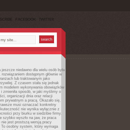
SCRIBE
FACEBOOK
TWITTER
 jeszcze niedawno dla wielu osób była
, rozwiązaniem dostępnym głównie w
ranżach lub traktowanym jako
zywilej. Z czasem stała się jednak
ym modelem wykonywania obowiązków
i zmieniła sposób, w jaki myślimy o
i, organizacji dnia oraz relacji
em prywatnym a pracą. Okazało się,
e zawsze musi oznaczać konkretny
skuteczność nie wynika wyłącznie z
ecności przy biurku w siedzibie firmy.
e szybko wyszło na jaw, że praca
 nie jest prostszą wersją pracy
j. To osobny system, który wymaga