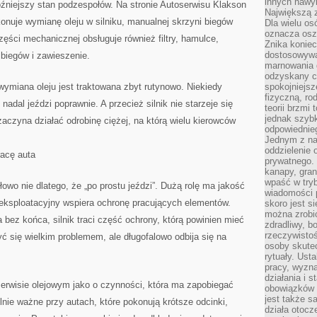
innych nawy
późniejszy stan podzespołów. Na stronie Autoserwisu Klakson
Największą z
onuje wymianę oleju w silniku, manualnej skrzyni biegów
Dla wielu o
oznacza oszc
ęści mechanicznej obsługuje również filtry, hamulce,
Znika konie
dostosowywa
e biegów i zawieszenie.
marnowania 
odzyskany c
ymiana oleju jest traktowana zbyt rutynowo. Niekiedy
spokojniejsz
fizyczną, ro
nadal jeździ poprawnie. A przecież silnik nie starzeje się
teorii brzmi
jednak szybk
aczyna działać odrobinę ciężej, na którą wielu kierowców
odpowiednieg
Jednym z na
oddzielenie
racę auta
prywatnego. 
kanapy, gran
wpaść w tryb
owo nie dlatego, że „po prostu jeździ”. Dużą rolę ma jakość
wiadomości 
eksploatacyjny wspiera ochronę pracujących elementów.
skoro jest s
można zrobi
 bez końca, silnik traci część ochrony, którą powinien mieć
zdradliwy, b
rzeczywistoś
ć się wielkim problemem, ale długofalowo odbija się na
osoby skutec
rytuały. Ust
pracy, wyzna
działania i 
serwisie olejowym jako o czynności, która ma zapobiegać
obowiązków 
jest także s
ie ważne przy autach, które pokonują krótsze odcinki,
działa otocz