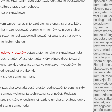
nsywnie. Przy takim sposobie jazdy odkładanie podstawowej
spotkania, c
domu odpowi
a kulturze pracy samochodu.
głównie na 
priorytety, p
ie są przypadkowe
wielu ludzi 
na długim si
em wprost. Znacznie częściej występują sygnały, które
świadomym z
wyznaczać c
tka może reagować odrobinę mniej równo, nieco słabiej
rozpraszacze
lepsze efekt
eszcze nie jest zapowiedź poważnej awarii, ale na pewno
pozostaje po
e historii obsługi.
również spo
rozmów przy 
czaty, wiado
chodowy Pruszków
pojawia się nie jako przypadkowa lista
dokumenty. Z
na odległość
ości o auto. Właściciel auta, który pilnuje drobniejszych
Nadmiar spot
owne, zwykle ogranicza ryzyko większych wydatków. To
źle opisane 
skutecznie o
od rozsądnej profilaktyki.
ważna stała 
komunikatów
zy się do samej wymiany
precyzja. To
dopowiedzieć
zaplanować
 rzut oka wygląda dość prosto. Jednocześnie sens wizyty
momencie wi
o samego wykonania technicznej czynności. Podczas
praca zdaln
Na początku 
rzeczy, które w codziennej jeździe umykają. Dlatego dobry
internet, al
ląd stanu samochodu.
szczegółów.
jakość plan