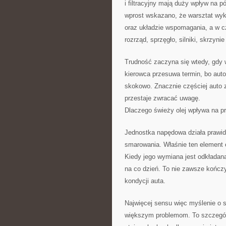
i filtracyjny mają duży wpływ na 
wprost wskazano, że warsztat wyk
oraz układzie wspomagania, a w cz
rozrząd, sprzęgło, silniki, skrzyni
Trudność zaczyna się wtedy, gdy w
kierowca przesuwa termin, bo auto 
skokowo. Znacznie częściej auto z
przestaje zwracać uwagę.
Dlaczego świeży olej wpływa na p
Jednostka napędowa działa prawidł
smarowania. Właśnie ten element 
Kiedy jego wymiana jest odkładana
na co dzień. To nie zawsze kończy
kondycji auta.
Najwięcej sensu więc myślenie o 
większym problemom. To szczególn