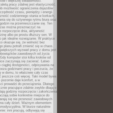
ków i większej świadomości.
aletą pracy zdalnej jest elastyczność.
sób możliwość ograniczenia dojazdów
zędność czasu, pieniędzy i energii.
czność codziennego stania w korkach,
nia się do sztywnego rytmu biura oraz
godzin na przemieszczanie się. Ten
zas można przeznaczyć na
e rozpoczęcie dnia, aktywność
dzinę albo po prostu dłuższy sen. W
 to jak idealne rozwiązanie. W praktyce
o okazuje się, że wolność bez
o planu potrafi zmienić się w chaos.
jwiększych wyzwań pracy z domu jest
 obowiązków zawodowych od życia
Gdy komputer stoi kilka kroków od
ice zaczynają się zacierać. Łatwo
 ciągłej dostępności, odpisywania na
poza godzinami pracy i poczucia, że
ię w domu, to właściwie cały czas
ć jeszcze coś więcej. Taki model bywa
o pozornie daje komfort, a w
ci prowadzi do przeciążenia. Dlatego
znie pracujące zdalnie zwykle dbają o
alają godziny rozpoczęcia i zakończenia
czają sobie konkretne miejsce do
starają się nie przenosić zawodowych
na cały dzień. Ważnym elementem
amodyscyplina. W biurze naturalnie
enie: inni pracują, odbywają się