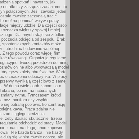
dzenia spotkań i nawet to, jak
ię notatki czy zarządza zadaniami. To
yń połączonych. Jeśli zawodzi jeden
ostałe również zaczynają tracić
 Nie można pominąć wpływu pracy
elacje międzyludzkie. Dla części osób
u oznacza większy spokój i mniej
cznego. Dla innych staje się źródłem
 poczucia odcięcia od zespołu. Brak
, spontanicznych kontaktów może
zi i utrudniać budowanie wspólnej
y. Z tego powodu coraz więcej firm
ukać równowagi. Organizują regularne
tegracyjne, tworzą przestrzeń do mniej
rozmów online albo wprowadzają model
tóry łączy zalety obu światów. Warto
eć o znaczeniu odpoczynku. W pracy
 przerwy wynikają częściowo z samej
ia. W domu wiele osób zapomina o
 ekranu, bo nie ma naturalnych
 zmiany rytmu. Tymczasem krótki
la bez monitora czy zwykłe
ie się potrafią poprawić koncentrację
 kolejna kawa. Praca zdalna nie
czać ciągłego siedzenia.
e, żeby działać skutecznie, trzeba
regularnie odchodzić od pracy. Model
anie z nami na długo, choć zapewne
ował. Nie każda branża i nie każdy
ajdują się w nim równie dobrze, ale