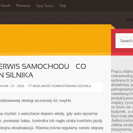
Kazik
Pierwszy
Tagi
Spis Treści
SUB
RWIS SAMOCHODU — CO
Praca zdalna
 SILNIKA
ciekawostką
wybranych b
dodatkowy pr
PODSTAWOWY
 KWI - 27 - 2026
MOŻLIWOŚĆ KOMENTOWANIA
ZOSTAŁA
pełnoprawn
SERWIS
SAMOCHODU
zawodowych 
—
produktywnośc
CO
odstawowej obsługi wcześniej niż zwykle
WPŁYWA
między życi
NA
że biuro ni
STAN
budynek, a 
SILNIKA
na myśleć o warsztacie dopiero wtedy, gdy auto wyraźnie
fizycznej ob
Jednocześni
 ponieważ hałas, kontrolka lub nagła utrata komfortu jazdy
zdalna wcale
okojna eksploatacja. Równocześnie regularny serwis olejowy
stacjonarne