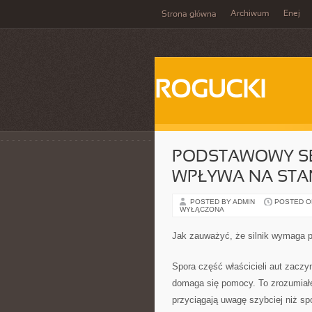
Archiwum
Enej
Strona główna
ROGUCKI
PODSTAWOWY SE
WPŁYWA NA STAN
POSTED BY ADMIN
POSTED ON
WYŁĄCZONA
Jak zauważyć, że silnik wymaga p
Spora część właścicieli aut zaczy
domaga się pomocy. To zrozumiałe,
przyciągają uwagę szybciej niż sp