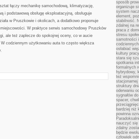
sposób prowa
rsztat łączy mechanikę samochodową, klimatyzację,
organizuje s
system nacz
wą i podstawową obsługę eksploatacyjną, obsługuje
element, poz
ziała w Pruszkowie i okolicach, a dodatkowo proponuje
stabilność.
zdalnej na r
ch miejscowości. W praktyce serwis samochodowy Pruszków
praca z dom
stresu społe
gi, ale też zaplecze do spokojnej oceny, co w aucie
samotności i
. W codziennym użytkowaniu auta to często większa
codziennych
osłabiać wię
.
kultury prac
stara się sz
spotkania in
formalnych 
hybrydowy, k
też wspomni
stacjonarnej
struktury dn
oderwaniu od
sygnałów do
spacer, chwi
przeciągnięc
bardziej niż
powinna ozna
Paradoksalni
nauczyć się 
zdalny zost
będzie ewolu
człowiek odn