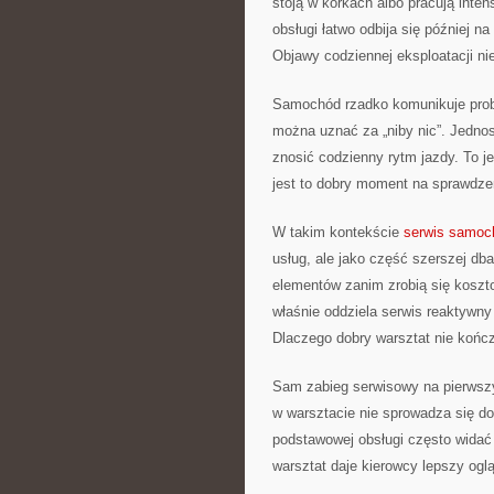
stoją w korkach albo pracują inte
obsługi łatwo odbija się później n
Objawy codziennej eksploatacji n
Samochód rzadko komunikuje probl
można uznać za „niby nic”. Jednos
znosić codzienny rytm jazdy. To j
jest to dobry moment na sprawdzeni
W takim kontekście
serwis samo
usług, ale jako część szerszej dbał
elementów zanim zrobią się koszt
właśnie oddziela serwis reaktywny 
Dlaczego dobry warsztat nie końc
Sam zabieg serwisowy na pierwszy
w warsztacie nie sprowadza się d
podstawowej obsługi często widać 
warsztat daje kierowcy lepszy og