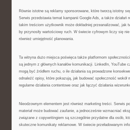
Równie istotne są reklamy sponsorowane, które tworzą istotny se
Serwis przedstawia temat kampanii Google Ads, a także działań 
takim treściom użytkownik może dokładniej przeanalizować, jak 
by przynosiły wartościowy ruch. W świecie cyfrowym liczy się nie
również umiejętność planowania.
Ta witryna dużo miejsca poświęca także platformom społecznościo
są jednym z głównych kanałów komunikacji. LinkedIn, YouTube c
mogą być źródłem ruchu, o ile działania są prowadzone konsekwe
odnaleźć opisy, które pokazują, jak budować społeczność wokół m
regularne działania contentowe oraz jak łączyć działania wizeru
Nieodzownym elementem jest również marketing treści. Serwis p
materiał może budować zaufanie, a jednocześnie wzmacniać ekspe
związane z copywritingiem są szczególnie przydatne dla osób, k
skuteczne komunikaty reklamowe. W świecie przeładowanym infor