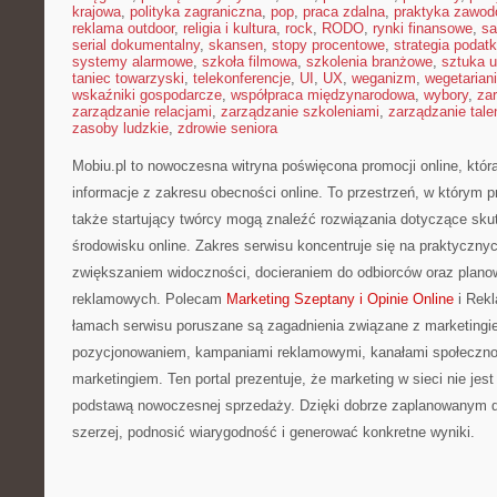
krajowa
,
polityka zagraniczna
,
pop
,
praca zdalna
,
praktyka zawo
reklama outdoor
,
religia i kultura
,
rock
,
RODO
,
rynki finansowe
,
sa
serial dokumentalny
,
skansen
,
stopy procentowe
,
strategia podat
systemy alarmowe
,
szkoła filmowa
,
szkolenia branżowe
,
sztuka u
taniec towarzyski
,
telekonferencje
,
UI
,
UX
,
weganizm
,
wegetarian
wskaźniki gospodarcze
,
współpraca międzynarodowa
,
wybory
,
za
zarządzanie relacjami
,
zarządzanie szkoleniami
,
zarządzanie tale
zasoby ludzkie
,
zdrowie seniora
Mobiu.pl to nowoczesna witryna poświęcona promocji online, która
informacje z zakresu obecności online. To przestrzeń, w którym pr
także startujący twórcy mogą znaleźć rozwiązania dotyczące sku
środowisku online. Zakres serwisu koncentruje się na praktyczn
zwiększaniem widoczności, docieraniem do odbiorców oraz plano
reklamowych. Polecam
Marketing Szeptany i Opinie Online
i Rekl
łamach serwisu poruszane są zagadnienia związane z marketingi
pozycjonowaniem, kampaniami reklamowymi, kanałami społecznoś
marketingiem. Ten portal prezentuje, że marketing w sieci nie jes
podstawą nowoczesnej sprzedaży. Dzięki dobrze zaplanowanym d
szerzej, podnosić wiarygodność i generować konkretne wyniki.