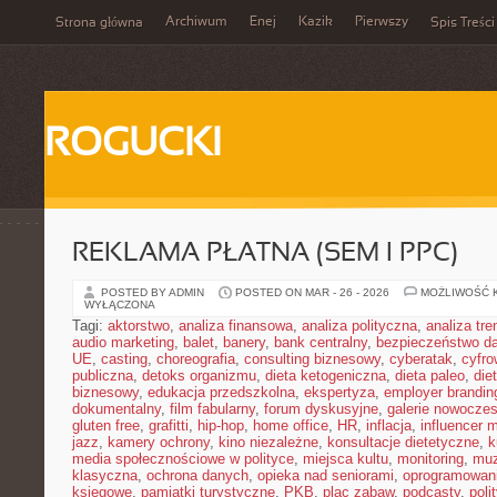
Archiwum
Enej
Kazik
Pierwszy
Strona główna
Spis Treści
ROGUCKI
REKLAMA PŁATNA (SEM I PPC)
POSTED BY ADMIN
POSTED ON MAR - 26 - 2026
MOŻLIWOŚĆ 
WYŁĄCZONA
Tagi:
aktorstwo
,
analiza finansowa
,
analiza polityczna
,
analiza tr
audio marketing
,
balet
,
banery
,
bank centralny
,
bezpieczeństwo d
UE
,
casting
,
choreografia
,
consulting biznesowy
,
cyberatak
,
cyfro
publiczna
,
detoks organizmu
,
dieta ketogeniczna
,
dieta paleo
,
die
biznesowy
,
edukacja przedszkolna
,
ekspertyza
,
employer brandin
dokumentalny
,
film fabularny
,
forum dyskusyjne
,
galerie nowocze
gluten free
,
grafitti
,
hip-hop
,
home office
,
HR
,
inflacja
,
influencer 
jazz
,
kamery ochrony
,
kino niezależne
,
konsultacje dietetyczne
,
k
media społecznościowe w polityce
,
miejsca kultu
,
monitoring
,
mu
klasyczna
,
ochrona danych
,
opieka nad seniorami
,
oprogramowan
księgowe
,
pamiątki turystyczne
,
PKB
,
plac zabaw
,
podcasty
,
poli