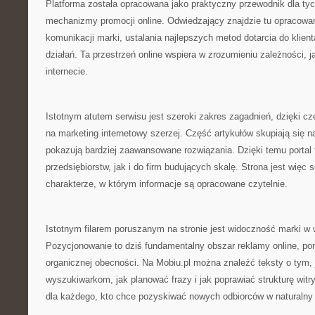
Platforma została opracowana jako praktyczny przewodnik dla ty
mechanizmy promocji online. Odwiedzający znajdzie tu opracowa
komunikacji marki, ustalania najlepszych metod dotarcia do klien
działań. Ta przestrzeń online wspiera w zrozumieniu zależności, 
internecie.
Istotnym atutem serwisu jest szeroki zakres zagadnień, dzięki c
na marketing internetowy szerzej. Część artykułów skupiają się 
pokazują bardziej zaawansowane rozwiązania. Dzięki temu portal 
przedsiębiorstw, jak i do firm budujących skalę. Strona jest wię
charakterze, w którym informacje są opracowane czytelnie.
Istotnym filarem poruszanym na stronie jest widoczność marki w
Pozycjonowanie to dziś fundamentalny obszar reklamy online, p
organicznej obecności. Na Mobiu.pl można znaleźć teksty o tym, 
wyszukiwarkom, jak planować frazy i jak poprawiać strukturę wit
dla każdego, kto chce pozyskiwać nowych odbiorców w naturalny