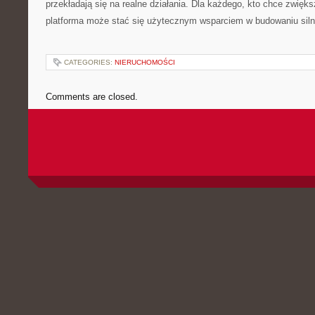
przekładają się na realne działania. Dla każdego, kto chce zwięk
platforma może stać się użytecznym wsparciem w budowaniu silne
CATEGORIES:
NIERUCHOMOŚCI
Comments are closed.