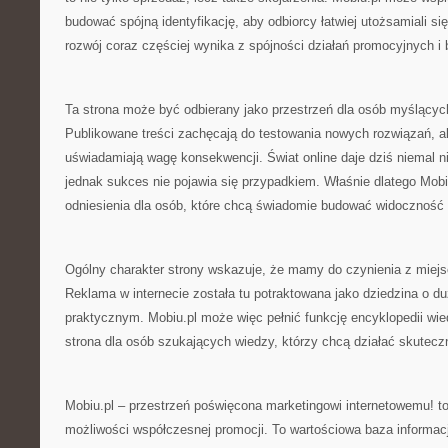
budować spójną identyfikację, aby odbiorcy łatwiej utożsamiali si
rozwój coraz częściej wynika z spójności działań promocyjnych i
Ta strona może być odbierany jako przestrzeń dla osób myślącyc
Publikowane treści zachęcają do testowania nowych rozwiązań, a
uświadamiają wagę konsekwencji. Świat online daje dziś niemal n
jednak sukces nie pojawia się przypadkiem. Właśnie dlatego Mobi
odniesienia dla osób, które chcą świadomie budować widoczność 
Ogólny charakter strony wskazuje, że mamy do czynienia z mi
Reklama w internecie została tu potraktowana jako dziedzina o 
praktycznym. Mobiu.pl może więc pełnić funkcję encyklopedii wi
strona dla osób szukających wiedzy, którzy chcą działać skuteczn
Mobiu.pl – przestrzeń poświęcona marketingowi internetowemu! to 
możliwości współczesnej promocji. To wartościowa baza informacj