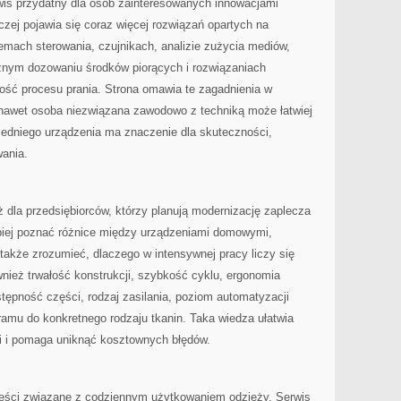
rwis przydatny dla osób zainteresowanych innowacjami
czej pojawia się coraz więcej rozwiązań opartych na
temach sterowania, czujnikach, analizie zużycia mediów,
nym dozowaniu środków piorących i rozwiązaniach
ość procesu prania. Strona omawia te zagadnienia w
nawet osoba niezwiązana zawodowo z techniką może łatwiej
edniego urządzenia ma znaczenie dla skuteczności,
ania.
dla przedsiębiorców, którzy planują modernizację zaplecza
epiej poznać różnice między urządzeniami domowymi,
także zrozumieć, dlaczego w intensywnej pracy liczy się
wnież trwałość konstrukcji, szybkość cyklu, ergonomia
stępność części, rodzaj zasilania, poziom automatyzacji
amu do konkretnego rodzaju tkanin. Taka wiedza ułatwia
i i pomaga uniknąć kosztownych błędów.
reści związane z codziennym użytkowaniem odzieży. Serwis