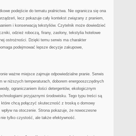
ątkowe podejście do tematu pralnictwa. Nie ogranicza się ona
rządzeń, lecz pokazuje cały kontekst związany z praniem,
niem i konserwacją tekstyliów. Czytelnik może dowiedzieć
ęczniki, odzież roboczą, firany, zasłony, tekstylia hotelowe
ej ostrożności. Dzięki temu serwis ma charakter
 pomaga podejmować lepsze decyzje zakupowe,
ronie ważne miejsce zajmuje odpowiedzialne pranie. Serwis
em w niższych temperaturach, doborem energooszczędnych
wody, ograniczaniem ilości detergentów, ekologicznym
hnologiami przyjaznymi środowisku. Tego typu treści są
, które chcą połączyć skuteczność z troską o domowy
 i wpływ na otoczenie. Strona pokazuje, że nowoczesne
 nie tylko czystość, ale także efektywność.