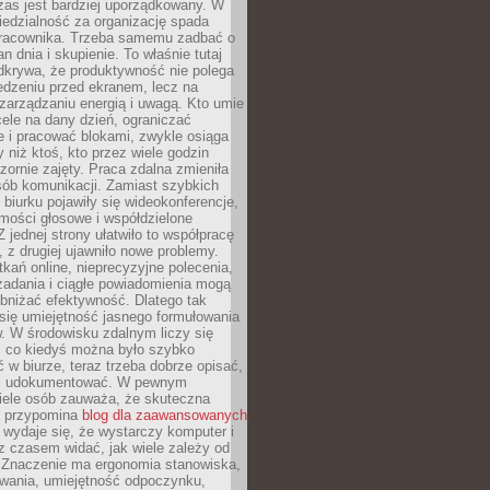
zas jest bardziej uporządkowany. W
edzialność za organizację spada
pracownika. Trzeba samemu zadbać o
lan dnia i skupienie. To właśnie tutaj
odkrywa, że produktywność nie polega
edzeniu przed ekranem, lecz na
arządzaniu energią i uwagą. Kto umie
ele na dany dzień, ograniczać
 i pracować blokami, zwykle osiąga
y niż ktoś, kto przez wiele godzin
zornie zajęty. Praca zdalna zmieniła
sób komunikacji. Zamiast szybkich
biurku pojawiły się wideokonferencje,
mości głosowe i współdzielone
 jednej strony ułatwiło to współpracę
, z drugiej ujawniło nowe problemy.
kań online, nieprecyzyjne polecenia,
zadania i ciągłe powiadomienia mogą
bniżać efektywność. Dlatego tak
się umiejętność jasnego formułowania
. W środowisku zdalnym liczy się
, co kiedyś można było szybko
 w biurze, teraz trzeba dobrze opisać,
 i udokumentować. W pewnym
ele osób zauważa, że skuteczna
a przypomina
blog dla zaawansowanych
wydaje się, że wystarczy komputer i
e z czasem widać, jak wiele zależy od
 Znaczenie ma ergonomia stanowiska,
owania, umiejętność odpoczynku,