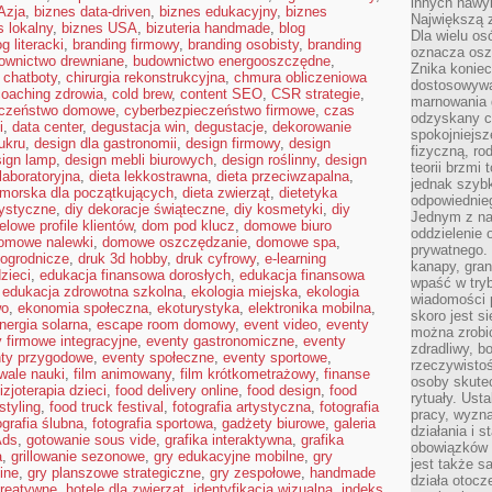
innych nawy
Azja
,
biznes data-driven
,
biznes edukacyjny
,
biznes
Największą z
s lokalny
,
biznes USA
,
bizuteria handmade
,
blog
Dla wielu o
og literacki
,
branding firmowy
,
branding osobisty
,
branding
oznacza oszc
ownictwo drewniane
,
budownictwo energooszczędne
,
Znika konie
,
chatboty
,
chirurgia rekonstrukcyjna
,
chmura obliczeniowa
dostosowywa
coaching zdrowia
,
cold brew
,
content SEO
,
CSR strategie
,
marnowania 
eczeństwo domowe
,
cyberbezpieczeństwo firmowe
,
czas
odzyskany c
i
,
data center
,
degustacja win
,
degustacje
,
dekorowanie
spokojniejsz
ukru
,
design dla gastronomii
,
design firmowy
,
design
fizyczną, ro
sign lamp
,
design mebli biurowych
,
design roślinny
,
design
teorii brzmi
laboratoryjna
,
dieta lekkostrawna
,
dieta przeciwzapalna
,
jednak szybk
omorska dla początkujących
,
dieta zwierząt
,
dietetyka
odpowiednieg
tystyczne
,
diy dekoracje świąteczne
,
diy kosmetyki
,
diy
Jednym z na
elowe profile klientów
,
dom pod klucz
,
domowe biuro
oddzielenie
omowe nalewki
,
domowe oszczędzanie
,
domowe spa
,
prywatnego. 
ogrodnicze
,
druk 3d hobby
,
druk cyfrowy
,
e-learning
kanapy, gran
zieci
,
edukacja finansowa dorosłych
,
edukacja finansowa
wpaść w tryb
,
edukacja zdrowotna szkolna
,
ekologia miejska
,
ekologia
wiadomości 
wo
,
ekonomia społeczna
,
ekoturystyka
,
elektronika mobilna
,
skoro jest s
nergia solarna
,
escape room domowy
,
event video
,
eventy
można zrobi
 firmowe integracyjne
,
eventy gastronomiczne
,
eventy
zdradliwy, b
ty przygodowe
,
eventy społeczne
,
eventy sportowe
,
rzeczywistoś
iwale nauki
,
film animowany
,
film krótkometrażowy
,
finanse
osoby skutec
fizjoterapia dzieci
,
food delivery online
,
food design
,
food
rytuały. Ust
styling
,
food truck festival
,
fotografia artystyczna
,
fotografia
pracy, wyzna
ografia ślubna
,
fotografia sportowa
,
gadżety biurowe
,
galeria
działania i 
Ads
,
gotowanie sous vide
,
grafika interaktywna
,
grafika
obowiązków 
a
,
grillowanie sezonowe
,
gry edukacyjne mobilne
,
gry
jest także s
ine
,
gry planszowe strategiczne
,
gry zespołowe
,
handmade
działa otocz
reatywne
,
hotele dla zwierząt
,
identyfikacja wizualna
,
indeks