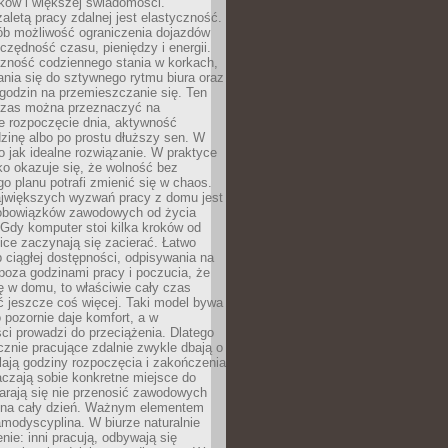
ków i większej świadomości.
aletą pracy zdalnej jest elastyczność.
sób możliwość ograniczenia dojazdów
zędność czasu, pieniędzy i energii.
czność codziennego stania w korkach,
nia się do sztywnego rytmu biura oraz
godzin na przemieszczanie się. Ten
zas można przeznaczyć na
e rozpoczęcie dnia, aktywność
dzinę albo po prostu dłuższy sen. W
 to jak idealne rozwiązanie. W praktyce
o okazuje się, że wolność bez
o planu potrafi zmienić się w chaos.
jwiększych wyzwań pracy z domu jest
 obowiązków zawodowych od życia
Gdy komputer stoi kilka kroków od
ice zaczynają się zacierać. Łatwo
 ciągłej dostępności, odpisywania na
poza godzinami pracy i poczucia, że
ię w domu, to właściwie cały czas
ć jeszcze coś więcej. Taki model bywa
o pozornie daje komfort, a w
ci prowadzi do przeciążenia. Dlatego
znie pracujące zdalnie zwykle dbają o
alają godziny rozpoczęcia i zakończenia
czają sobie konkretne miejsce do
starają się nie przenosić zawodowych
na cały dzień. Ważnym elementem
amodyscyplina. W biurze naturalnie
enie: inni pracują, odbywają się