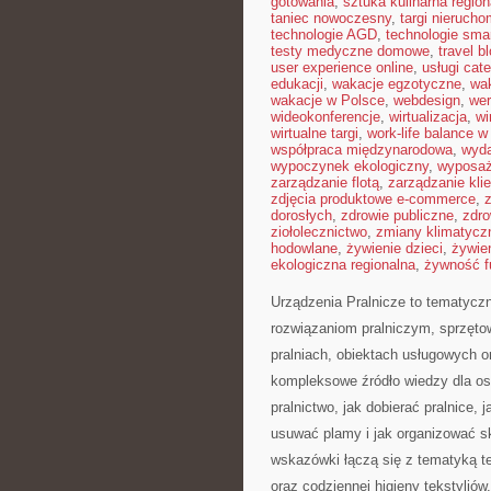
gotowania
,
sztuka kulinarna region
taniec nowoczesny
,
targi nieruch
technologie AGD
,
technologie sma
testy medyczne domowe
,
travel b
user experience online
,
usługi cat
edukacji
,
wakacje egzotyczne
,
wa
wakacje w Polsce
,
webdesign
,
wer
wideokonferencje
,
wirtualizacja
,
wi
wirtualne targi
,
work-life balance 
współpraca międzynarodowa
,
wyda
wypoczynek ekologiczny
,
wyposaż
zarządzanie flotą
,
zarządzanie kli
zdjęcia produktowe e-commerce
,
dorosłych
,
zdrowie publiczne
,
zdro
ziołolecznictwo
,
zmiany klimatycz
hodowlane
,
żywienie dzieci
,
żywie
ekologiczna regionalna
,
żywność f
Urządzenia Pralnicze to tematycz
rozwiązaniom pralniczym, sprzęto
pralniach, obiektach usługowych 
kompleksowe źródło wiedzy dla osób
pralnictwo, jak dobierać pralnice, 
usuwać plamy i jak organizować s
wskazówki łączą się z tematyką tec
oraz codziennej higieny tekstylió