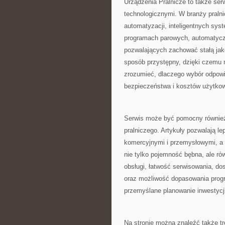
Urządzenia Pralnicze to także se
technologicznymi. W branży pralni
automatyzacji, inteligentnych sys
programach parowych, automatycz
pozwalających zachować stałą jak
sposób przystępny, dzięki czemu 
zrozumieć, dlaczego wybór odpowi
bezpieczeństwa i kosztów użytkow
Serwis może być pomocny również 
pralniczego. Artykuły pozwalają l
komercyjnymi i przemysłowymi, a 
nie tylko pojemność bębna, ale ró
obsługi, łatwość serwisowania, do
oraz możliwość dopasowania progr
przemyślane planowanie inwestycj
Na stronie można znaleźć także t