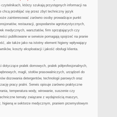
 czytelnikach, którzy szukają przystępnych informacji na
e chcą przebijać się przez zbyt techniczny język
 może zainteresować zarówno osoby prowadzące punkt
 pensjonatów, restauracji, gospodarstw agroturystycznych,
ek medycznych, warsztatów, firm sprzątających czy
ści publikowane w serwisie pomagają spojrzeć na pranie
ość, ale także jako na istotny element higieny wpływający
wników, koszty eksploatacji i jakość obsługi klienta.
i dotyczące pralek domowych, pralek półprofesjonalnych,
bębnowych, magli, stołów prasowalniczych, urządzeń do
ów dozowania detergentów, technologii parowych oraz
ację pracy pralni. Serwis opisuje zarówno praktyczne
rania, temperatura wody, wirowanie, suszenie czy
j techniczne tematy związane z wydajnością maszyn,
y, higieną w sektorze medycznym, praniem przemysłowym