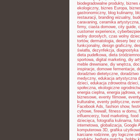
biodegradowalne produkty
,
biznes 
ekologiczny
,
biznes Europa
,
bizne
gastronomiczny
,
blog kulinarny
,
bl
restauracji
,
branding wizualny
,
bud
caravaning
,
ceramika artystyczna
firmy
,
ciasta domowe
,
city guide
,
customer experience
,
cyberbezpi
wolny dorosłych
,
czas wolny dziec
tortów
,
dermatologia
,
desery bez c
funkcjonalny
,
design graficzny
,
de
światła
,
dezynfekcja
,
diagnostyka 
dieta pudełkowa
,
dieta śródziemn
sportowa
,
digital marketing
,
diy ar
meble drewniane
,
diy wnętrza
,
doc
inspiracje
,
domowe fermentacje
,
d
doradztwo dietetyczne
,
doradztwo 
medyczny
,
edukacja artystyczna d
dzieci
,
edukacja zdrowotna dzieci
społeczna
,
ekologiczne ogrodnict
energia cieplna
,
energia jądrowa
,
e
biznesowe
,
eventy filmowe
,
eventy
kulturalne
,
eventy polityczne
,
even
Facebook Ads
,
fashion show
,
fest
cyfrowe
,
firewall
,
fitness w domu
,
influencerzy
,
food marketing
,
food 
dziecięca
,
fotografia kulinarna
,
fot
internetowa
,
globalizacja
,
Google 
komputerowa 3D
,
grafika użytkow
karciane rodzinne
,
gry logiczne onl
produkty
,
herbata matcha
,
hobby k