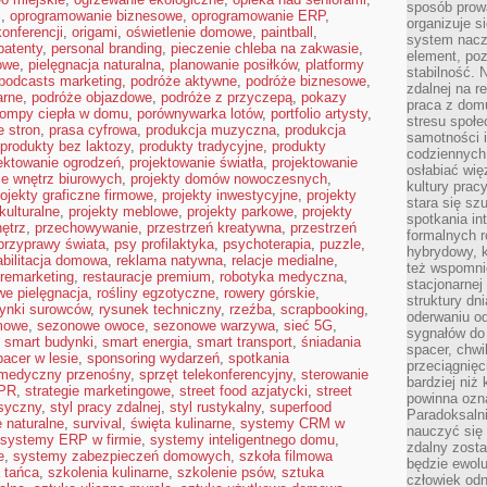
sposób prowa
i
,
oprogramowanie biznesowe
,
oprogramowanie ERP
,
organizuje s
konferencji
,
origami
,
oświetlenie domowe
,
paintball
,
system nacz
patenty
,
personal branding
,
pieczenie chleba na zakwasie
,
element, poz
owe
,
pielęgnacja naturalna
,
planowanie posiłków
,
platformy
stabilność.
podcasts marketing
,
podróże aktywne
,
podróże biznesowe
,
zdalnej na r
arne
,
podróże objazdowe
,
podróże z przyczepą
,
pokazy
praca z dom
ompy ciepła w domu
,
porównywarka lotów
,
portfolio artysty
,
stresu społe
 stron
,
prasa cyfrowa
,
produkcja muzyczna
,
produkcja
samotności i
produkty bez laktozy
,
produkty tradycyjne
,
produkty
codziennych
ektowanie ogrodzeń
,
projektowanie światła
,
projektowanie
osłabiać wię
ie wnętrz biurowych
,
projekty domów nowoczesnych
,
kultury prac
rojekty graficzne firmowe
,
projekty inwestycyjne
,
projekty
stara się sz
kulturalne
,
projekty meblowe
,
projekty parkowe
,
projekty
spotkania in
nętrz
,
przechowywanie
,
przestrzeń kreatywna
,
przestrzeń
formalnych 
przyprawy świata
,
psy profilaktyka
,
psychoterapia
,
puzzle
,
hybrydowy, k
abilitacja domowa
,
reklama natywna
,
relacje medialne
,
też wspomni
remarketing
,
restauracje premium
,
robotyka medyczna
,
stacjonarnej
we pielęgnacja
,
rośliny egzotyczne
,
rowery górskie
,
struktury dn
rynki surowców
,
rysunek techniczny
,
rzeźba
,
scrapbooking
,
oderwaniu od
mowe
,
sezonowe owoce
,
sezonowe warzywa
,
sieć 5G
,
sygnałów do
,
smart budynki
,
smart energia
,
smart transport
,
śniadania
spacer, chwi
pacer w lesie
,
sponsoring wydarzeń
,
spotkania
przeciągnięc
 medyczny przenośny
,
sprzęt telekonferencyjny
,
sterowanie
bardziej niż
 PR
,
strategie marketingowe
,
street food azjatycki
,
street
powinna ozna
asyczny
,
styl pracy zdalnej
,
styl rustykalny
,
superfood
Paradoksalni
 naturalne
,
survival
,
święta kulinarne
,
systemy CRM w
nauczyć się 
systemy ERP w firmie
,
systemy inteligentnego domu
,
zdalny zost
e
,
systemy zabezpieczeń domowych
,
szkoła filmowa
będzie ewolu
 tańca
,
szkolenia kulinarne
,
szkolenie psów
,
sztuka
człowiek odn