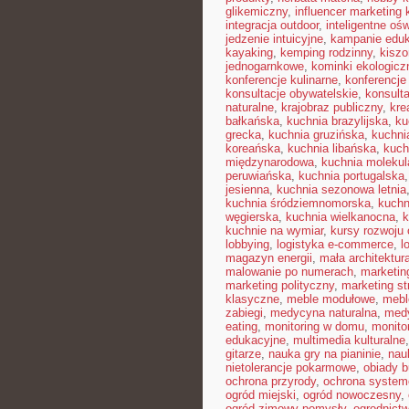
glikemiczny
,
influencer marketing
integracja outdoor
,
inteligentne ośw
jedzenie intuicyjne
,
kampanie edu
kayaking
,
kemping rodzinny
,
kisz
jednogarnkowe
,
kominki ekologicz
konferencje kulinarne
,
konferencje
konsultacje obywatelskie
,
konsult
naturalne
,
krajobraz publiczny
,
kre
bałkańska
,
kuchnia brazylijska
,
ku
grecka
,
kuchnia gruzińska
,
kuchni
koreańska
,
kuchnia libańska
,
kuch
międzynarodowa
,
kuchnia molekul
peruwiańska
,
kuchnia portugalska
jesienna
,
kuchnia sezonowa letnia
kuchnia śródziemnomorska
,
kuchn
węgierska
,
kuchnia wielkanocna
,
k
kuchnie na wymiar
,
kursy rozwoju 
lobbying
,
logistyka e-commerce
,
l
magazyn energii
,
mała architektur
malowanie po numerach
,
marketin
marketing polityczny
,
marketing st
klasyczne
,
meble modułowe
,
mebl
zabiegi
,
medycyna naturalna
,
med
eating
,
monitoring w domu
,
monito
edukacyjne
,
multimedia kulturalne
gitarze
,
nauka gry na pianinie
,
nau
nietolerancje pokarmowe
,
obiady 
ochrona przyrody
,
ochrona syste
ogród miejski
,
ogród nowoczesny
,
ogród zimowy pomysły
,
ogrodnictw