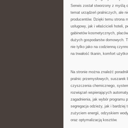
Serwis został stworzony z myślą o
temat urządzeń pralniczych, ale ni
producentów. Dzięki temu strona
usługowy, jak i właścicieli hoteli,
gabinetów kosmetycznych, placów
dużych gospodarstw domowych. Tre
nie tylko jako na codzienną czynn
na trwałość tkanin, komfort użytko
Na stronie można znaleźć poradnik
pralnic przemysłowych, suszarek 
czyszczenia chemicznego, system
rozwiązań wspierających automatyz
zagadnienia, jak wybór programu p
segregacja odzieży, jak i bardzie
zużyciem energii, odzyskiem wod
oraz optymalizacją kosztów.