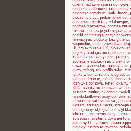
opieka nad zwierzętami domowym
organizacja domowa
,
organizacja 
paleniska ogrodowe
,
parki linowe
,
pieczenie ciast
,
piekarnictwo dom
chmurowe
,
platformy edukacyjne
,
podróże budżetowe
,
podróże kulin
filmowe
,
pomoc psychologiczna
,
p
posiłki po treningu
,
pozycjonowanie
telewizyjna
,
produkty bez glutenu
,
wegańskie
,
profile zawodowe
,
proj
UI
,
projektowanie UX
,
projektowan
projekty ekologiczne społeczne
,
p
krajobrazowe wertykalne
,
projekty 
społeczne edukacyjne
,
projekty w
otwarta
,
przewodniki turystyczne
,
quizy
,
rafting
,
rak profilaktyka
,
reh
relaks w domu
,
relaks w ogrodzie
,
rodzinne finanse
,
rośliny doniczko
rozrywka domowa
,
rynek lokalny
,
SEO techniczne
,
serowarstwo do
skincare routine
,
składanie modeli
wysokobiałkowe
,
sosy domowe
,
s
networkingowe biznesowe
,
sprzęt
głosem
,
strategia marki
,
strategia
photography
,
styl glamour
,
styl kl
lokalne
,
suplementy diety
,
surowce
sprzedaży
,
systemy dokumentów
,
systemy IT
,
systemy nawadniając
projekty
,
szkoła muzyczna
,
szkoła