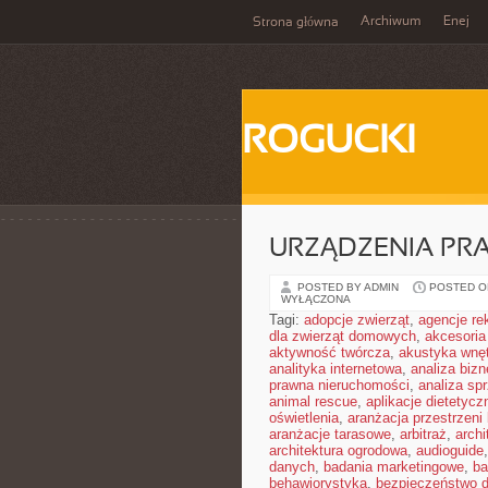
Archiwum
Enej
Strona główna
ROGUCKI
URZĄDZENIA PRA
POSTED BY ADMIN
POSTED ON
WYŁĄCZONA
Tagi:
adopcje zwierząt
,
agencje r
dla zwierząt domowych
,
akcesoria
aktywność twórcza
,
akustyka wnę
analityka internetowa
,
analiza biz
prawna nieruchomości
,
analiza sp
animal rescue
,
aplikacje dietetycz
oświetlenia
,
aranżacja przestrzeni 
aranżacje tarasowe
,
arbitraż
,
archi
architektura ogrodowa
,
audioguide
danych
,
badania marketingowe
,
ba
behawiorystyka
,
bezpieczeństwo