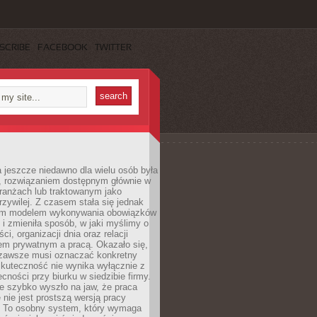
SCRIBE
FACEBOOK
TWITTER
 jeszcze niedawno dla wielu osób była
, rozwiązaniem dostępnym głównie w
ranżach lub traktowanym jako
zywilej. Z czasem stała się jednak
ym modelem wykonywania obowiązków
i zmieniła sposób, w jaki myślimy o
i, organizacji dnia oraz relacji
em prywatnym a pracą. Okazało się,
e zawsze musi oznaczać konkretny
skuteczność nie wynika wyłącznie z
ecności przy biurku w siedzibie firmy.
e szybko wyszło na jaw, że praca
 nie jest prostszą wersją pracy
j. To osobny system, który wymaga