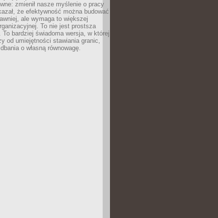
ewne: zmienił nasze myślenie o pracy
okazał, że efektywność można budować
dawniej, ale wymaga to większej
rganizacyjnej. To nie jest prostsza
. To bardziej świadoma wersja, w której
y od umiejętności stawiania granic,
 dbania o własną równowagę.