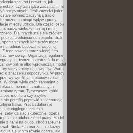
dzenia spotkań i nawet to, jak
ię notatki czy zarządza zadaniami. To
yń połączonych. Jeśli zawodzi jeden
ostałe również zaczynają tracić
 Nie można pominąć wpływu pracy
elacje międzyludzkie. Dla części osób
u oznacza większy spokój i mniej
cznego. Dla innych staje się źródłem
 poczucia odcięcia od zespołu. Brak
, spontanicznych kontaktów może
zi i utrudniać budowanie wspólnej
y. Z tego powodu coraz więcej firm
ukać równowagi. Organizują regularne
tegracyjne, tworzą przestrzeń do mniej
rozmów online albo wprowadzają model
tóry łączy zalety obu światów. Warto
eć o znaczeniu odpoczynku. W pracy
 przerwy wynikają częściowo z samej
ia. W domu wiele osób zapomina o
 ekranu, bo nie ma naturalnych
 zmiany rytmu. Tymczasem krótki
la bez monitora czy zwykłe
ie się potrafią poprawić koncentrację
 kolejna kawa. Praca zdalna nie
czać ciągłego siedzenia.
e, żeby działać skutecznie, trzeba
regularnie odchodzić od pracy. Model
anie z nami na długo, choć zapewne
ował. Nie każda branża i nie każdy
ajdują się w nim równie dobrze, ale