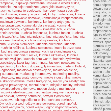
spotkania, c
 kampanie
,
inspekcje budowlane
,
inspiracje wnętrzarskie
,
domu odpowi
ietlenie
,
izolacje termiczne
,
jastrzębie inwestycyjne
,
głównie na 
kacyjne
,
kampanie społeczne
,
kampery
,
kawa specialty
,
priorytety, p
onki domowe
,
klimatyzacja smart
,
kluby czytelnicze
,
kolacje
wielu ludzi 
ne
,
kompostowanie domowe
,
komunikacja interpersonalna
,
na długim si
 naukowe żywienie
,
konkursy
,
konkursy artystyczne
,
świadomym z
acje prawnicze
,
kosmetyki dla zwierząt
,
kosmetyki
wyznaczać c
atywne hobby
,
kryptowaluty w inwestycjach
,
kuchnia
rozpraszacze
chnia czeska
,
kuchnia francuska
,
kuchnia fusion
,
kuchnia
lepsze efekt
a hiszpańska
,
kuchnia indyjska
,
kuchnia japońska
,
kuchnia
pozostaje po
nia marokańska
,
kuchnia meksykańska
,
kuchnia
również spo
arna
,
kuchnia niemiecka
,
kuchnia orientalna
,
kuchnia
rozmów przy 
,
kuchnia roślinna
,
kuchnia sezonowa
,
kuchnia sezonowa
czaty, wiado
,
kuchnia sezonowa zimowa
,
kuchnia skandynawska
,
dokumenty. Z
ia tajska
,
kuchnia turecka
,
kuchnia ukraińska
,
kuchnia
na odległość
uchnia wigilijna
,
kuchnia zero waste
,
kuchnia żydowska
,
Nadmiar spot
osobistego
,
laser tag
,
last minute
,
łazienki nowoczesne
,
źle opisane 
ogo design
,
lunchbox do pracy
,
łyżwiarstwo
,
made in Poland
,
skutecznie o
a ogrodowa
,
malarstwo abstrakcyjne
,
malarstwo olejne
,
ważna stała 
g automation
,
marketing internetowy
,
marketing mobilny
,
komunikatów
rategiczny
,
marynaty domowe
,
meble industrialne
,
meble
precyzja. To
e skandynawskie
,
media tradycyjne
,
medycyna estetyczna
dopowiedzieć
ycyna prewencyjna
,
mental health
,
miejskie rośliny
,
mindful
zaplanować
rowanie zdrowia domowe
,
motion design
,
multimedia
momencie wi
,
muzyka elektroniczna
,
narciarstwo biegowe
,
nauka gry na
praca zdaln
ka śpiewu
,
nawozy naturalne
,
nawyki żywieniowe
,
Na początku 
budżetowe
,
obsługa klienta online
,
ochrona powietrza
,
internet, al
mów
,
ochrona wód
,
odżywianie seniorów
,
ogród japoński
,
szczegółów.
ogród wertykalny
,
ogród wiejski
,
ogród wypoczynkowy
,
jakość plan
o miejskie
,
ogrzewanie ekologiczne
,
opieka nad seniorami
,