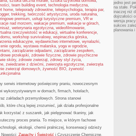
alna
,
sztuka uliczna murale
,
sztuka użytkowa domowa
,
jedno jest p
omości
,
team building event
,
technologia medyczna
,
na stałe. P
rt home
,
teleporady zdrowotne
,
telepsychologia
,
terapia par
,
inaczej niż 
logger
,
trekking
,
twórczość artystyczna
,
uroda naturalna
,
dojrzałości o
eringowe premium
,
usługi turystyczne premium
,
VR w
wersja pracy
kacje nad morzem
,
wakacje premium
,
wakacje w górach
,
sukces zależ
nisaż
,
weterynaria egzotyczna
,
wideofilmowanie
,
planowania i
rtualna rzeczywistość w edukacji
,
wirtualne konferencje
,
w domu
,
workshop survivalowy
,
wspinaczka górska
,
rzenia edukacyjne
,
wydawnictwo internetowe
,
wynalazki
,
enie ogrodu
,
wystawa malarska
,
yoga w ogrodzie
,
entami
,
zarządzanie odpadami
,
zarządzanie zespołem
,
zdrowe przekąski
,
zdrowie fizyczne
,
zdrowie psychiczne
wie skóry
,
zdrowie zwierząt
,
zdrowy styl życia
,
ne
,
zwiedzanie z dziećmi
,
zwierzęta egzotyczne
,
zwierzęta
nie zwierząt domowych
,
żywność BIO
,
żywność
unkcjonalna
ny serwis internetowy poświęcony praniu, nowoczesnym
wi wykorzystywanym w domach, firmach, hotelach,
oraz zakładach przemysłowych. Strona stanowi
, które chcą lepiej zrozumieć, jak działa profesjonalne
jak korzystać z suszarek, jak pielęgnować tkaniny, jak
kuteczny proces prania. To miejsce, w którym fachowe
hnologii, ekologii, chemii pralniczej, konserwacji odzieży
w. Nowości:
Zapachy i Świeżość
i Czyszczenie Chemiczne.