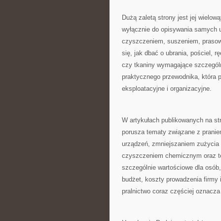
Dużą zaletą strony jest jej wielow
wyłącznie do opisywania samych u
czyszczeniem, suszeniem, prasowa
się, jak dbać o ubrania, pościel, r
czy tkaniny wymagające szczególn
praktycznego przewodnika, która
eksploatacyjne i organizacyjne.
W artykułach publikowanych na st
porusza tematy związane z prani
urządzeń, zmniejszaniem zużycia 
czyszczeniem chemicznym oraz tec
szczególnie wartościowe dla osób
budżet, koszty prowadzenia firmy
pralnictwo coraz częściej oznacza