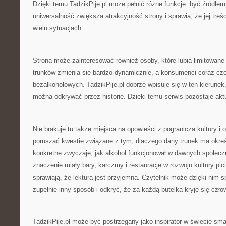
Dzięki temu TadzikPije.pl może pełnić różne funkcje: być źródłe
uniwersalność zwiększa atrakcyjność strony i sprawia, że jej tr
wielu sytuacjach.
Strona może zainteresować również osoby, które lubią limitowan
trunków zmienia się bardzo dynamicznie, a konsumenci coraz czę
bezalkoholowych. TadzikPije.pl dobrze wpisuje się w ten kierunek
można odkrywać przez historię. Dzięki temu serwis pozostaje akt
Nie brakuje tu także miejsca na opowieści z pogranicza kultury i
poruszać kwestie związane z tym, dlaczego dany trunek ma określ
konkretne zwyczaje, jak alkohol funkcjonował w dawnych społeczn
znaczenie miały bary, karczmy i restauracje w rozwoju kultury pici
sprawiają, że lektura jest przyjemna. Czytelnik może dzięki nim 
zupełnie inny sposób i odkryć, że za każdą butelką kryje się czło
TadzikPije.pl może być postrzegany jako inspirator w świecie sm