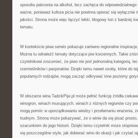
sposobu patrzenia na alkohol, lecz zachęca do odpowiedzialnego
ważne, ponieważ kultura picia nie powinna opierać się wyłącznie na
jakości. Strona może więc łączyć lekki, blogowy ton z bardziej
tematu.
W kontekście piwa serwis pokazuje zarówno regionalne inspiracje, 
Można tu odnaleźć tematy dotyczące piw korzennych. Takie zró
czytelnikowi zrozumieć, że piwo nie jest jednorodną kategorią, lec
rzemieślników i pasjonatów. Dzięki temu nawet osoby, które do tej 
popularnych rodzajów, mogą zacząć odkrywać inne poziomy goryc
W obszarze wina TadzikPije.pl może pełnić funkcję źródła ciekaw
winogron, winach musujących, winach z różnych regionów czy p
mogą pomóc w uporządkowaniu wiedzy i przełamaniu wrażenia, ż
trudnym. Strona może pokazywać, że o winie da się pisać prosto,
szacunkiem do jego historii. Dzięki temu czytelnik może stopni
się poszczególne style, jak dobierać wino do okazji i jak czytać o