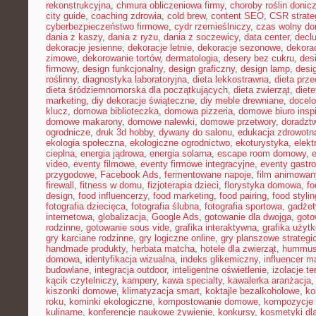
rekonstrukcyjna
,
chmura obliczeniowa firmy
,
choroby roślin doni
city guide
,
coaching zdrowia
,
cold brew
,
content SEO
,
CSR strate
cyberbezpieczeństwo firmowe
,
cydr rzemieślniczy
,
czas wolny do
dania z kaszy
,
dania z ryżu
,
dania z soczewicy
,
data center
,
declu
dekoracje jesienne
,
dekoracje letnie
,
dekoracje sezonowe
,
dekora
zimowe
,
dekorowanie tortów
,
dermatologia
,
desery bez cukru
,
des
firmowy
,
design funkcjonalny
,
design graficzny
,
design lamp
,
desi
roślinny
,
diagnostyka laboratoryjna
,
dieta lekkostrawna
,
dieta prz
dieta śródziemnomorska dla początkujących
,
dieta zwierząt
,
diet
marketing
,
diy dekoracje świąteczne
,
diy meble drewniane
,
docelo
klucz
,
domowa biblioteczka
,
domowa pizzeria
,
domowe biuro inspi
domowe makarony
,
domowe nalewki
,
domowe przetwory
,
doradzt
ogrodnicze
,
druk 3d hobby
,
dywany do salonu
,
edukacja zdrowotn
ekologia społeczna
,
ekologiczne ogrodnictwo
,
ekoturystyka
,
elekt
cieplna
,
energia jądrowa
,
energia solarna
,
escape room domowy
,
video
,
eventy filmowe
,
eventy firmowe integracyjne
,
eventy gastr
przygodowe
,
Facebook Ads
,
fermentowane napoje
,
film animowan
firewall
,
fitness w domu
,
fizjoterapia dzieci
,
florystyka domowa
,
fo
design
,
food influencerzy
,
food marketing
,
food pairing
,
food stylin
fotografia dziecięca
,
fotografia ślubna
,
fotografia sportowa
,
gadżet
internetowa
,
globalizacja
,
Google Ads
,
gotowanie dla dwojga
,
goto
rodzinne
,
gotowanie sous vide
,
grafika interaktywna
,
grafika użyt
gry karciane rodzinne
,
gry logiczne online
,
gry planszowe strategi
handmade produkty
,
herbata matcha
,
hotele dla zwierząt
,
hummus
domowa
,
identyfikacja wizualna
,
indeks glikemiczny
,
influencer m
budowlane
,
integracja outdoor
,
inteligentne oświetlenie
,
izolacje t
kącik czytelniczy
,
kampery
,
kawa specialty
,
kawalerka aranżacja
kiszonki domowe
,
klimatyzacja smart
,
koktajle bezalkoholowe
,
ko
roku
,
kominki ekologiczne
,
kompostowanie domowe
,
kompozycje 
kulinarne
,
konferencje naukowe żywienie
,
konkursy
,
kosmetyki dla