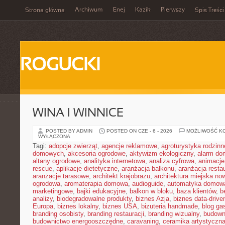
Archiwum
Enej
Kazik
Pierwszy
Strona główna
Spis Treści
ROGUCKI
WINA I WINNICE
POSTED BY ADMIN
POSTED ON CZE - 6 - 2026
MOŻLIWOŚĆ K
WYŁĄCZONA
Tagi:
adopcje zwierząt
,
agencje reklamowe
,
agroturystyka rodzinn
domowych
,
akcesoria ogrodowe
,
aktywizm ekologiczny
,
alarm d
altany ogrodowe
,
analityka internetowa
,
analiza cyfrowa
,
animacje
rescue
,
aplikacje dietetyczne
,
aranżacja balkonu
,
aranżacja restau
aranżacje tarasowe
,
architekt krajobrazu
,
architektura miejska n
ogrodowa
,
aromaterapia domowa
,
audioguide
,
automatyka domow
marketingowe
,
bajki edukacyjne
,
balkon w bloku
,
baza klientów
,
b
analizy
,
biodegradowalne produkty
,
biznes Azja
,
biznes data-drive
Europa
,
biznes lokalny
,
biznes USA
,
bizuteria handmade
,
blog ga
branding osobisty
,
branding restauracji
,
branding wizualny
,
budown
budownictwo energooszczędne
,
caravaning
,
ceramika artystyczn