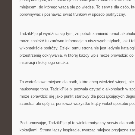
miejscem, do którego wraca się po wiedzę. To serwis dla osób, kt
porównywać i poznawać świat trunków w sposób praktyczny.
TadzikPije.pl wyróżnia się tym, że potrafi zamienić temat alkohol
może znaleźć tu zarówno informacje o niszowych stylach, jak i te
w kontekście podróży. Dzięki temu strona nie jest jedynie katalog
przestrzenią odkrywania, w której każdy wpis może prowadzić do k
inspiracji i kolejnego smaku.
To wartościowe miejsce dla osób, które chcą wiedzieć więcej, ale
naukowego tonu. TadzikPije.pl pozwala czytać o alkoholach w sp
może sprawdzić się jako punkt startowy dla początkujących degus
szeroka, ale spójna, ponieważ wszystko krąży wokół sposobu pod
Podsumowując, TadzikPije.pl to wielotematyczny serwis dla osób
koktajlami. Strona łączy inspiracje, tworząc miejsce przyjazne z