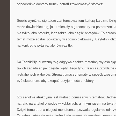
odpowiednio dobrany trunek potrafi zrównoważyć słodycz.
Serwis wyróżnia się także zainteresowaniem kulturą karczm. Dzię
może dowiedzieć się, jak zmieniały się receptury na przestrzeni la
nie tylko jako produkt, lecz także jako część obrzędów. To sprawi
temat może zostać pokazany w sposób ciekawszy. Czytelnik otrz
na konkretne pytanie, ale również tło.
Na TadzikPije.pl ważną rolę odgrywają także materiały wyjaśniaj
takich zagadnień jak częste błędy. Tego typu treści są przydatne 
nietrafionych wyborów. Strona tłumaczy tematy w sposób zrozumia
być ekspertem, aby czerpać przyjemność z lektury.
Szczególnie atrakcyjna jest wielość poruszanych tematów. Jedne
natrafić na artykuł o wódce w koktajlach, a innym razem na tekst
Dzięki temu strona nie jest monotonna i pozwala regularnie odkryw
To dobry wybór dla osób, które lubią wracać do serwisów temat