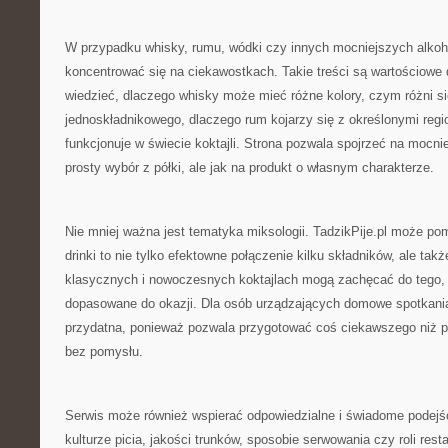
W przypadku whisky, rumu, wódki czy innych mocniejszych alkoh
koncentrować się na ciekawostkach. Takie treści są wartościowe 
wiedzieć, dlaczego whisky może mieć różne kolory, czym różni si
jednoskładnikowego, dlaczego rum kojarzy się z określonymi regi
funkcjonuje w świecie koktajli. Strona pozwala spojrzeć na mocnie
prosty wybór z półki, ale jak na produkt o własnym charakterze.
Nie mniej ważna jest tematyka miksologii. TadzikPije.pl może p
drinki to nie tylko efektowne połączenie kilku składników, ale takż
klasycznych i nowoczesnych koktajlach mogą zachęcać do tego, 
dopasowane do okazji. Dla osób urządzających domowe spotkani
przydatna, ponieważ pozwala przygotować coś ciekawszego niż 
bez pomysłu.
Serwis może również wspierać odpowiedzialne i świadome podejśc
kulturze picia, jakości trunków, sposobie serwowania czy roli resta