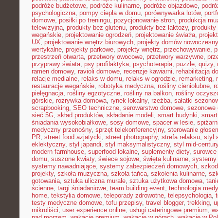
podróże budżetowe
,
podróże kulinarne
,
podróże objazdowe
,
podró
psychologiczna
,
pompy ciepła w domu
,
porównywarka lotów
,
portf
domowe
,
posiłki po treningu
,
pozycjonowanie stron
,
produkcja mu
telewizyjna
,
produkty bez glutenu
,
produkty bez laktozy
,
produkty 
wegańskie
,
projektowanie ogrodzeń
,
projektowanie światła
,
projek
UX
,
projektowanie wnętrz biurowych
,
projekty domów nowoczesn
wertykalne
,
projekty parkowe
,
projekty wnętrz
,
przechowywanie
,
p
przestrzeń otwarta
,
przetwory owocowe
,
przetwory warzywne
,
prz
przyprawy świata
,
psy profilaktyka
,
psychoterapia
,
puzzle
,
quizy
,
ramen domowy
,
ravioli domowe
,
recenzje kawiarni
,
rehabilitacja 
relacje medialne
,
relaks w domu
,
relaks w ogrodzie
,
remarketing
,
restauracje wegańskie
,
robotyka medyczna
,
rośliny cieniolubne
,
r
pielęgnacja
,
rośliny egzotyczne
,
rośliny na balkon
,
rośliny oczysz
górskie
,
rozrywka domowa
,
rynek lokalny
,
rzeźba
,
sałatki sezono
scrapbooking
,
SEO techniczne
,
serowarstwo domowe
,
sezonowe
sieć 5G
,
skład produktów
,
składanie modeli
,
smart budynki
,
smart
śniadania wysokobiałkowe
,
sosy domowe
,
spacer w lesie
,
spiżar
medyczny przenośny
,
sprzęt telekonferencyjny
,
sterowanie głose
PR
,
street food azjatycki
,
street photography
,
strefa relaksu
,
styl 
eklektyczny
,
styl japandi
,
styl maksymalistyczny
,
styl mid-centur
modern farmhouse
,
superfood lokalne
,
suplementy diety
,
surowce 
domu
,
suszone kwiaty
,
świece sojowe
,
święta kulinarne
,
systemy
systemy nawadniające
,
systemy zabezpieczeń domowych
,
szkodn
projekty
,
szkoła muzyczna
,
szkoła tańca
,
szkolenia kulinarne
,
szk
gotowania
,
sztuka uliczna murale
,
sztuka użytkowa domowa
,
tan
ścienne
,
targi śniadaniowe
,
team building event
,
technologia med
home
,
tekstylia domowe
,
teleporady zdrowotne
,
telepsychologia
,
testy medyczne domowe
,
tofu przepisy
,
travel blogger
,
trekking
,
u
mikroliści
,
user experience online
,
usługi cateringowe premium
,
w
nad morzem
,
wakacje premium
,
wakacje w górach
,
wakacje w Po