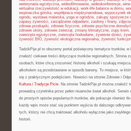
weterynaria egzotyczna
,
wideofilmowanie
,
wideokonferencje
,
wine
wirtualna rzeczywistość w edukacji
,
work-life balance w domu
,
wo
wspinaczka górska
,
współpraca międzynarodowa
,
wypoczynek ek
ogrodu
,
wystawa malarska
,
yoga w ogrodzie
,
zakupy spożywcze o
zapasy żywności
,
zarządzanie odpadami
,
zasłony i firany
,
zdjęci
zdrowe przekąski
,
zdrowie fizyczne
,
zdrowie psychiczne dorosłyc
zdrowie skóry
,
zdrowie zwierząt
,
zmiany klimatyczne
,
zupy krem
zwierzęta egzotyczne
,
zwierzęta hodowlane
,
żywienie dzieci
,
żyw
żywność BIO
,
żywność ekologiczna regionalna
,
żywność funkcjo
TadzikPije.pl to obszerny portal poświęcony tematyce trunków, w
znaleźć ciekawe treści dotyczące trunków regionalnych. Strona z
osobach, które chcą zrozumieć historię alkoholi i szukają miejsc
alkoholem są przedstawiane w sposób barwny. To miejsce, w kt
się z praktycznym podejściem. Nowości na stronie Zdrowie i Odp
Kultura i Tradycje Picie
. Na stronie TadzikPije.pl można znaleźć 
prowadzą czytelnika przez pełen niuansów świat alkoholi. Serwis 
do prostych opisów popularnych trunków, ale pokazuje również tło
każdy wpis może stać się punktem wyjścia do dalszego odkrywania
tych, którzy nie chcą traktować alkoholu wyłącznie jako zwykłego
historii.