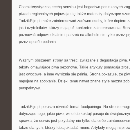
Charakterystyczną cechą serwisu jest bogactwo poruszanych zag
piwach regionalnych pojawiają się także materiały dotyczące sz
TadzikPije.pl może zainteresować zarówno osoby, które dopiero 
jak i czytelników, którzy mają już konkretne zainteresowania. Se
poznawać odpowiedzialnie i patrzeć na alkohole nie tylko przez p
przez sposób podania.
Ważnym obszarem strony są treści związane z degustacją piwa. C
teksty omawiające piwa sezonowe. Takie artykuły pomagają zroz
jest owocowe, a inne wyróżnia się pełnią. Strona pokazuje, że p
napojem na spotkanie. Dzięki temu nawet znane style można zob
perspektywy.
TadzikPije.pl porusza również temat foodpairingu. Na stronie mogą
dotyczące tego, jakie piwo, wino lub koktajl pasuje do świąteczn
sprawia, że serwis jest przydatny nie tylko dla osób zainteresow
także dla tych, którzy lubią układać menu. Artykuły mogą inspiro