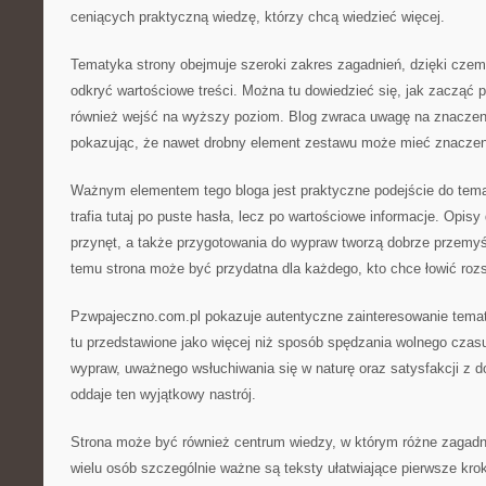
ceniących praktyczną wiedzę, którzy chcą wiedzieć więcej.
Tematyka strony obejmuje szeroki zakres zagadnień, dzięki czem
odkryć wartościowe treści. Można tu dowiedzieć się, jak zacząć 
również wejść na wyższy poziom. Blog zwraca uwagę na znaczen
pokazując, że nawet drobny element zestawu może mieć znaczen
Ważnym elementem tego bloga jest praktyczne podejście do tema
trafia tutaj po puste hasła, lecz po wartościowe informacje. Opis
przynęt, a także przygotowania do wypraw tworzą dobrze przemyśl
temu strona może być przydatna dla każdego, kto chce łowić rozs
Pzwpajeczno.com.pl pokazuje autentyczne zainteresowanie temat
tu przedstawione jako więcej niż sposób spędzania wolnego czas
wypraw, uważnego wsłuchiwania się w naturę oraz satysfakcji z d
oddaje ten wyjątkowy nastrój.
Strona może być również centrum wiedzy, w którym różne zagadnie
wielu osób szczególnie ważne są teksty ułatwiające pierwsze kro