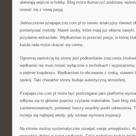
ułatwiają wejście w hobby. Blog może tłumaczyć podstawy wybor
oswoić się z nową pasją.
Jednocześnie pzwpajeczno.com.pl to serwis atrakcyjny również dl
porównywać metody. Nawet osoby, które mają już własne nawyki,
przydatne wskazówki. Wędkarstwo to przecież pasja, w której sta
każda rada może okazać się cenna.
Ogromną wartością tej strony jest podkreślanie znaczenia środow
wędkarski nie musi mówić wyłącznie o technikach i wyposażeniu
o pięknie krajobrazu. Wędkarstwo to obcowanie z rzeką, stawem l
spokój. Taki charakter strony buduje autentyczną atmosferę.
Pzwpajeczno.com.pl może być postrzegane jako platforma wymian
odbywa się to głównie poprzez czytanie materiałów. Sam blog zb
zainteresowaniach, ponieważ tworzy wspólny punkt odniesienia. 
rozwija się najlepiej wtedy, gdy istnieje wymiana inspiracji.
Na stronie można systematycznie rozwijać swoje umiejętności. K
prowadzić głębiej w świat wędkarski. Takie podejście buduje lojal