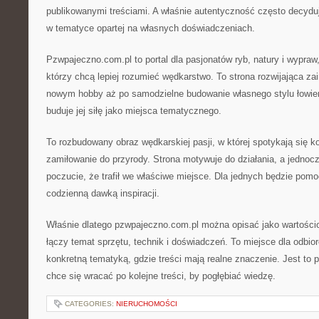
publikowanymi treściami. A właśnie autentyczność często decyduj
w tematyce opartej na własnych doświadczeniach.
Pzwpajeczno.com.pl to portal dla pasjonatów ryb, natury i wypraw,
którzy chcą lepiej rozumieć wędkarstwo. To strona rozwijająca zai
nowym hobby aż po samodzielne budowanie własnego stylu łowien
buduje jej siłę jako miejsca tematycznego.
To rozbudowany obraz wędkarskiej pasji, w której spotykają się k
zamiłowanie do przyrody. Strona motywuje do działania, a jednocz
poczucie, że trafił we właściwe miejsce. Dla jednych będzie pom
codzienną dawką inspiracji.
Właśnie dlatego pzwpajeczno.com.pl można opisać jako wartościo
łączy temat sprzętu, technik i doświadczeń. To miejsce dla odbi
konkretną tematyką, gdzie treści mają realne znaczenie. Jest to pr
chce się wracać po kolejne treści, by pogłębiać wiedzę.
CATEGORIES:
NIERUCHOMOŚCI