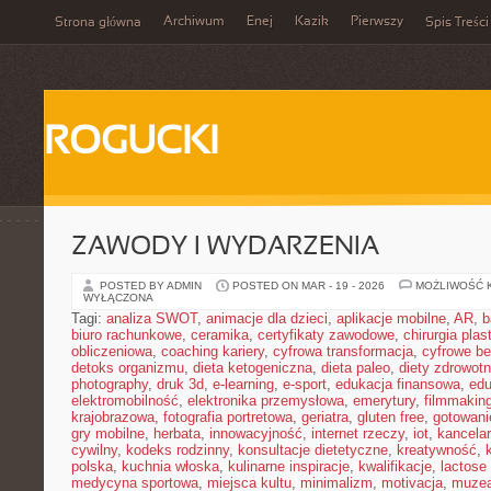
Archiwum
Enej
Kazik
Pierwszy
Strona główna
Spis Treści
ROGUCKI
ZAWODY I WYDARZENIA
POSTED BY ADMIN
POSTED ON MAR - 19 - 2026
MOŻLIWOŚĆ 
WYŁĄCZONA
Tagi:
analiza SWOT
,
animacje dla dzieci
,
aplikacje mobilne
,
AR
,
b
biuro rachunkowe
,
ceramika
,
certyfikaty zawodowe
,
chirurgia pla
obliczeniowa
,
coaching kariery
,
cyfrowa transformacja
,
cyfrowe b
detoks organizmu
,
dieta ketogeniczna
,
dieta paleo
,
diety zdrowot
photography
,
druk 3d
,
e-learning
,
e-sport
,
edukacja finansowa
,
edu
elektromobilność
,
elektronika przemysłowa
,
emerytury
,
filmmakin
krajobrazowa
,
fotografia portretowa
,
geriatra
,
gluten free
,
gotowan
gry mobilne
,
herbata
,
innowacyjność
,
internet rzeczy
,
iot
,
kancelar
cywilny
,
kodeks rodzinny
,
konsultacje dietetyczne
,
kreatywność
,
polska
,
kuchnia włoska
,
kulinarne inspiracje
,
kwalifikacje
,
lactose 
medycyna sportowa
,
miejsca kultu
,
minimalizm
,
motivacja
,
muze