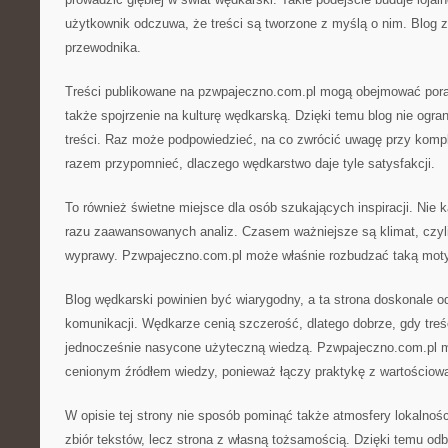
użytkownik odczuwa, że treści są tworzone z myślą o nim. Blog 
przewodnika.
Treści publikowane na pzwpajeczno.com.pl mogą obejmować poradn
także spojrzenie na kulturę wędkarską. Dzięki temu blog nie ogran
treści. Raz może podpowiedzieć, na co zwrócić uwagę przy komp
razem przypomnieć, dlaczego wędkarstwo daje tyle satysfakcji.
To również świetne miejsce dla osób szukających inspiracji. Nie
razu zaawansowanych analiz. Czasem ważniejsze są klimat, czyli 
wyprawy. Pzwpajeczno.com.pl może właśnie rozbudzać taką mot
Blog wędkarski powinien być wiarygodny, a ta strona doskonale o
komunikacji. Wędkarze cenią szczerość, dlatego dobrze, gdy treś
jednocześnie nasycone użyteczną wiedzą. Pzwpajeczno.com.pl m
cenionym źródłem wiedzy, ponieważ łączy praktykę z wartościową
W opisie tej strony nie sposób pominąć także atmosfery lokalnośc
zbiór tekstów, lecz strona z własną tożsamością. Dzięki temu odb