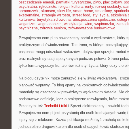
oszczędzanie energii
,
pamiątki turystyczne
,
piwo
,
plac zabaw
,
pod
psychiatria
,
rękodzieło
,
religia i kultura
,
renty
,
rozwój osobisty
,
sam
samorozwój
,
skansen
,
slow life
,
smart home
,
smartfony
,
spadochr
ekstremalne
,
strategie wzrostu
,
street food
,
styl życia
,
szkolenia 
kulturowa
,
turystyka zdrowotna
,
ubezpieczenia społeczne
,
usługi
weganizm
,
wegetarianizm
,
windykacja
,
wino
,
wspinaczka
,
zarząd
psychiczne
,
zdrowie seniora
,
zrównoważone budownictwo
Pzwpajeczno.com.pl to nowoczesny portal o wędkarstwie, który sp
praktycznym doświadczeniem. To strona, w którym początkujący
pasjonaci mogą odszukać wskazówki dotyczące sprzętu, metod 
oraz realnych sytuacji spotykanych podczas połowu. Strona pokaz
tylko forma wypoczynku, ale również styl życia, który uczy cierpl
Na blogu czytelnik może zanurzyć się w świat wędkarstwa i zrozu
planować wyprawy. To blog oparty na konkretnych doświadczeniac
materiały są osadzone w prawdziwym wędkarskim świecie. Nie ch
podstawowe definicje, lecz o praktyczne rozwiązania, które moż
Przeczytaj też
Techniki i triki
i Sprzęt elektroniczny i nowinki tec
Pzwpajeczno.com.pl jest przystanią dla osób kochających wodę i c
łączy się z relaksem. Każda publikacja może być zachętą do kol
jednocześnie drogowskazem dla osób chcących łowić skuteczniej.